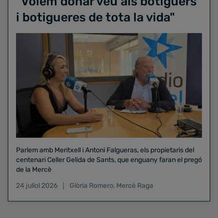
"Volem donar veu als botiguers
i botigueres de tota la vida"
Parlem amb Meritxell i Antoni Falgueras, els propietaris del
centenari Celler Gelida de Sants, que enguany faran el pregó
de la Mercè
24 juliol 2026
Glòria Romero
,
Mercè Raga