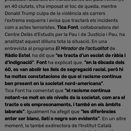
en 40 ciutats, s'ha imposat el toc de queda, mentre
Donald Trump culpa de la violència als carrers
l'extrema esquerra i avisa que tractarà els incidents
com a actes terroristes.
Tica Font
, col·laboradora del
Centre Delàs d'Estudis per la Pau i de Justícia i Pau, ha
analitzat aquest dilluns tota la situació. En una
entrevista al programa
El Mirador de l'actualitat
de
Ràdio Estel
, ha dit que
“es tracta d’un esclat de ràbia i
d’indignació”
.
Font
ha explicat que,
“en la dècada dels
60, es van abolir les lleis de segregació racial, però hi
ha moltes constatacions de que el racisme continua
ben present en la societat nord-americana”
.
Tica Font ha comentat que
“el racisme continua
notant-se molt en els nivells de la societat, com ara el
tracte o els empresonaments, i també en els àmbits
laborals”
. Igualment ha afegit que
“les diferències
enter ser blanc, llatí o negre son evidents”
. En un altre
moment, la també exdirectora de l'Institut Català