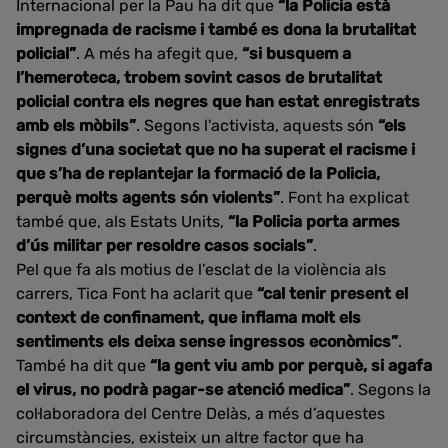
Internacional per la Pau ha dit que
“la Policia està
impregnada de racisme i també es dona la brutalitat
policial”
. A més ha afegit que,
“si busquem a
l’hemeroteca, trobem sovint casos de brutalitat
policial contra els negres que han estat enregistrats
amb els mòbils”
. Segons l'activista, aquests són
“els
signes d’una societat que no ha superat el racisme i
que s’ha de replantejar la formació de la Policia,
perquè molts agents són violents”
. Font ha explicat
també que, als Estats Units,
“la Policia porta armes
d’ús militar per resoldre casos socials”
.
Pel que fa als motius de l’esclat de la violència als
carrers, Tica Font ha aclarit que
“cal tenir present el
context de confinament, que inflama molt els
sentiments els deixa sense ingressos econòmics”
.
També ha dit que
“la gent viu amb por perquè, si agafa
el virus, no podrà pagar-se atenció medica”
. Segons la
col·laboradora del Centre Delàs, a més d’aquestes
circumstàncies, existeix un altre factor que ha