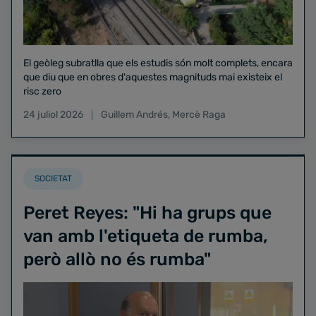
El geòleg subratlla que els estudis són molt complets, encara
que diu que en obres d'aquestes magnituds mai existeix el
risc zero
24 juliol 2026
Guillem Andrés
,
Mercè Raga
SOCIETAT
Peret Reyes: "Hi ha grups que
van amb l'etiqueta de rumba,
però allò no és rumba"