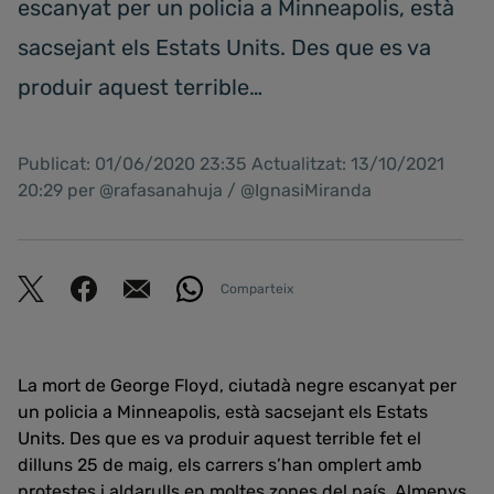
escanyat per un policia a Minneapolis, està
sacsejant els Estats Units. Des que es va
produir aquest terrible…
Publicat: 01/06/2020 23:35 Actualitzat: 13/10/2021
20:29 per @rafasanahuja / @IgnasiMiranda
Comparteix
La mort de George Floyd, ciutadà negre escanyat per
un policia a Minneapolis, està sacsejant els Estats
Units. Des que es va produir aquest terrible fet el
dilluns 25 de maig, els carrers s’han omplert amb
protestes i aldarulls en moltes zones del país. Almenys