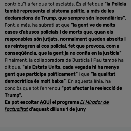
contribuït a fer que tot esclatés. És el fet que
“la Policia
també representa el sistema polític, a més de les
declaracions de Trump, que sempre són incendiàries”
.
Font, a més, ha subratllat que
“la gent ve de molts
casos d’abusos policials i de morts que, quan els
responsbles són jutjats, normalment queden absolts i
es reintegren al cos policial, fet que provoca, com a
conseqüència, que la gent ja no confia en la justícia”
.
Finalment, la col·laboradora de Justícia i Pau també ha
dit que,
"als Estats Units, cada vegada hi ha menys
gent que participa políticament”
i que
“la qualitat
democràtica és molt baixa”
. En aquesta línia, ha
conclòs que tot l’enrenou
“pot afectar la reelecció de
Trump”.
Es pot escoltar
AQUÍ
el programa
El Mirador de
l'actualitat
d'aquest dilluns 1 de juny