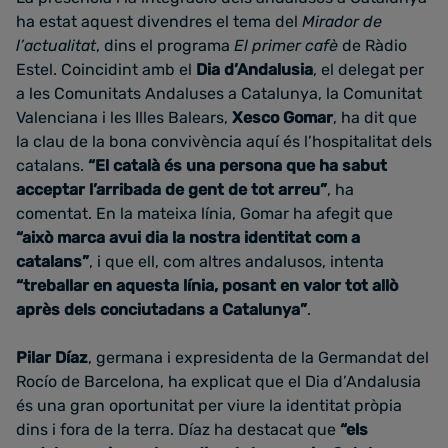
ha estat aquest divendres el tema del
Mirador de
l’actualitat
, dins el programa
El primer cafè
de Ràdio
Estel. Coincidint amb el
Dia d’Andalusia
, el delegat per
a les Comunitats Andaluses a Catalunya, la Comunitat
Valenciana i les Illes Balears,
Xesco Gomar
, ha dit que
la clau de la bona convivència aquí és l’hospitalitat dels
catalans.
“El català és una persona que ha sabut
acceptar l’arribada de gent de tot arreu”
, ha
comentat. En la mateixa línia, Gomar ha afegit que
“això marca avui dia la nostra identitat com a
catalans”
, i que ell, com altres andalusos, intenta
“treballar en aquesta línia, posant en valor tot allò
après dels conciutadans a Catalunya”
.
Pilar Díaz
, germana i expresidenta de la Germandat del
Rocío de Barcelona, ha explicat que el Dia d’Andalusia
és una gran oportunitat per viure la identitat pròpia
dins i fora de la terra. Díaz ha destacat que
“els