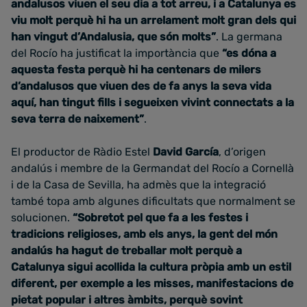
andalusos viuen el seu dia a tot arreu, i a Catalunya es
viu molt perquè hi ha un arrelament molt gran dels qui
han vingut d’Andalusia, que són molts”
. La germana
del Rocío ha justificat la importància que
“es dóna a
aquesta festa perquè hi ha centenars de milers
d’andalusos que viuen des de fa anys la seva vida
aquí, han tingut fills i segueixen vivint connectats a la
seva terra de naixement”
.
El productor de Ràdio Estel
David García
, d’origen
andalús i membre de la Germandat del Rocío a Cornellà
i de la Casa de Sevilla, ha admès que la integració
també topa amb algunes dificultats que normalment se
solucionen.
“Sobretot pel que fa a les festes i
tradicions religioses, amb els anys, la gent del món
andalús ha hagut de treballar molt perquè a
Catalunya sigui acollida la cultura pròpia amb un estil
diferent, per exemple a les misses, manifestacions de
pietat popular i altres àmbits, perquè sovint