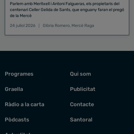
Parlem amb Meritxell i Antoni Falgueras, els propietaris del
centenari Celler Gelida de Sants, que enguany faran el pregó
de la Mercè
24 juliol 2026
Glòria Romero
,
Mercè Raga
Programes
Qui som
Graella
Publicitat
Ràdio a la carta
Contacte
Pòdcasts
Santoral