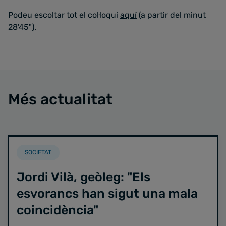
Podeu escoltar tot el col·loqui
aquí
(a partir del minut
28'45").
Més actualitat
SOCIETAT
Jordi Vilà, geòleg: "Els
esvorancs han sigut una mala
coincidència"