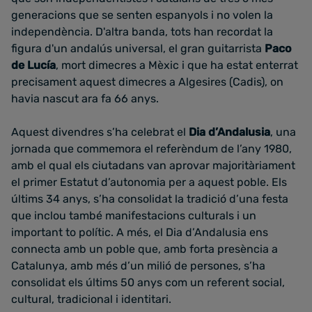
generacions que se senten espanyols i no volen la
independència. D'altra banda, tots han recordat la
figura d'un andalús universal, el gran guitarrista
Paco
de Lucía
, mort dimecres a Mèxic i que ha estat enterrat
precisament aquest dimecres a Algesires (Cadis), on
havia nascut ara fa 66 anys.
Aquest divendres s’ha celebrat el
Dia d’Andalusia
, una
jornada que commemora el referèndum de l’any 1980,
amb el qual els ciutadans van aprovar majoritàriament
el primer Estatut d’autonomia per a aquest poble. Els
últims 34 anys, s’ha consolidat la tradició d’una festa
que inclou també manifestacions culturals i un
important to polític. A més, el Dia d’Andalusia ens
connecta amb un poble que, amb forta presència a
Catalunya, amb més d’un milió de persones, s’ha
consolidat els últims 50 anys com un referent social,
cultural, tradicional i identitari.