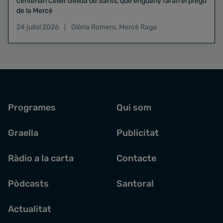
centenari Celler Gelida de Sants, que enguany faran el pregó
de la Mercè
24 juliol 2026
Glòria Romero
,
Mercè Raga
Programes
Qui som
Graella
Publicitat
Ràdio a la carta
Contacte
Pòdcasts
Santoral
Actualitat