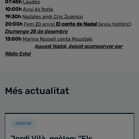
07:45h
Laudes
10:00h
Avui és festa
19:30h
Nadales amb Cris Juanico
20:00h
Fem 20 anys!
El conte de Nadal
(arxiu històric)
Diumenge 28 de desembre
13:00h
Marina Rossell canta Moustaki
Aquest Nadal, deixat acompanyar per
Ràdio Estel
Més actualitat
SOCIETAT
Jordi Vilà, geòleg: "Els