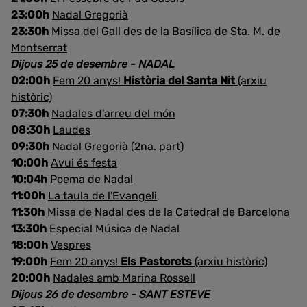
23:00h
Nadal Gregorià
23:30h
Missa del Gall des de la Basílica de Sta. M. de
Montserrat
Dijous 25 de desembre - NADAL
02:00h
Fem 20 anys!
Història del Santa Nit
(arxiu
històric)
07:30h
Nadales d'arreu del món
08:30h
Laudes
09:30h
Nadal Gregorià (2na. part)
10:00h
Avui és festa
10:04h
Poema de Nadal
11:00h
La taula de l'Evangeli
11:30h
Missa de Nadal des de la Catedral de Barcelona
13:30h
Especial Música de Nadal
18:00h
Vespres
19:00h
Fem 20 anys!
Els Pastorets
(arxiu històric)
20:00h
Nadales amb Marina Rossell
Dijous 26 de desembre - SANT ESTEVE