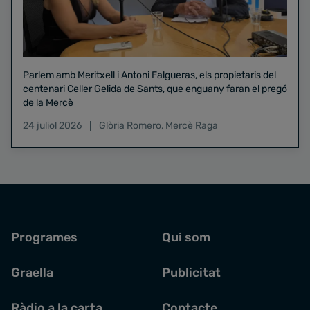
Parlem amb Meritxell i Antoni Falgueras, els propietaris del
centenari Celler Gelida de Sants, que enguany faran el pregó
de la Mercè
24 juliol 2026
Glòria Romero
,
Mercè Raga
Programes
Qui som
Graella
Publicitat
Ràdio a la carta
Contacte