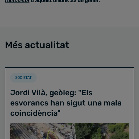
l'actualitat
d'aquest dilluns 22 de gener.
Més actualitat
SOCIETAT
Jordi Vilà, geòleg: "Els
esvorancs han sigut una mala
coincidència"