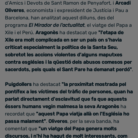
d’Amics i Devots de Sant Ramon de Penyafort, i
Arcadi
Oliveres
, economista i expresident de Justícia i Pau a
Barcelona, han analitzat aquest dilluns, des del
programa
El Mirador de l'actualitat
, el viatge del Papa a
Xile i el Perú.
Aragonès
ha destacat que
"l'etapa de
Xile era molt complicada en ser un país on s'havia
criticat especialment la política de la Santa Seu,
sobretot les accions violentes d'alguns maputxes
contra esglésies i la qüestió dels abusos comesos per
sacerdots, pels quals el Sant Pare ha demanat perdó"
.
Puigdollers
ha destacat
"la proximitat mostrada pel
pontífex a les víctimes del tràfic de persones, quan ha
parlat directament d'esclavitud que fa que aquests
éssers humans vegin malmesa la seva
Aragonès
ha
recordat que
"aquest Papa viatja allà on l'Església ho
passa malament"
.
Oliveres
, per la seva banda, ha
comentat que
"un viatge del Papa genera molts
discursos, i n'hi ha hagut de molt interessants, com