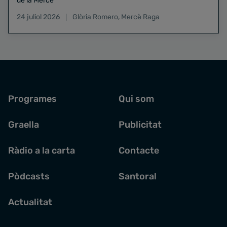
de la Mercè
24 juliol 2026
Glòria Romero
,
Mercè Raga
Programes
Qui som
Graella
Publicitat
Ràdio a la carta
Contacte
Pòdcasts
Santoral
Actualitat