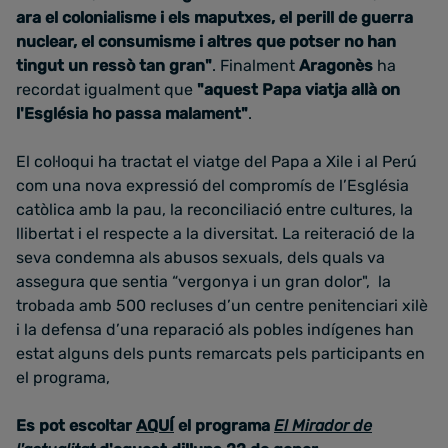
ara el colonialisme i els maputxes, el perill de guerra
nuclear, el consumisme i altres que potser no han
tingut un ressò tan gran"
. Finalment
Aragonès
ha
recordat igualment que
"aquest Papa viatja allà on
l'Església ho passa malament"
.
El col·loqui ha tractat el viatge del Papa a Xile i al Perú
com una nova expressió del compromís de l’Església
catòlica amb la pau, la reconciliació entre cultures, la
llibertat i el respecte a la diversitat. La reiteració de la
seva condemna als abusos sexuals, dels quals va
assegura que sentia “vergonya i un gran dolor", la
trobada amb 500 recluses d’un centre penitenciari xilè
i la defensa d’una reparació als pobles indígenes han
estat alguns dels punts remarcats pels participants en
el programa,
Es pot escoltar
AQUÍ
el programa
El Mirador de