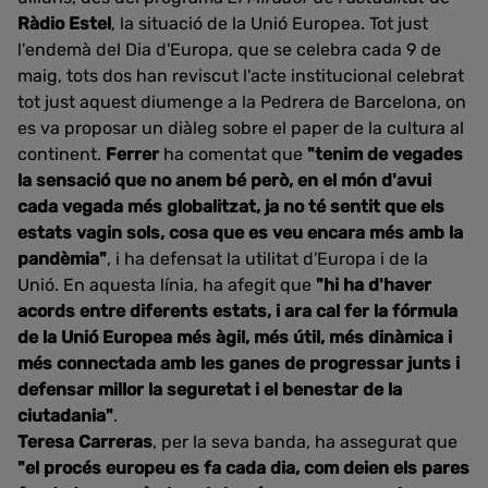
Ràdio Estel
, la situació de la Unió Europea. Tot just
l'endemà del Dia d'Europa, que se celebra cada 9 de
maig, tots dos han reviscut l'acte institucional celebrat
tot just aquest diumenge a la Pedrera de Barcelona, on
es va proposar un diàleg sobre el paper de la cultura al
continent.
Ferrer
ha comentat que
"tenim de vegades
la sensació que no anem bé però, en el món d'avui
cada vegada més globalitzat, ja no té sentit que els
estats vagin sols, cosa que es veu encara més amb la
pandèmia"
, i ha defensat la utilitat d'Europa i de la
Unió. En aquesta línia, ha afegit que
"hi ha d'haver
acords entre diferents estats, i ara cal fer la fórmula
de la Unió Europea més àgil, més útil, més dinàmica i
més connectada amb les ganes de progressar junts i
defensar millor la seguretat i el benestar de la
ciutadania"
.
Teresa Carreras
, per la seva banda, ha assegurat que
"el procés europeu es fa cada dia, com deien els pares