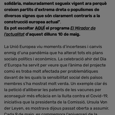
solidària, malauradament segueix vigent ara perquè
creixen partits d'extrema dreta o populismes de
diversos signes que són clarament contraris a la
construcció europea actual"
.
Es pot escoltar
AQUÍ
el programa
El Mirador de
l'actualitat
d'aquest dilluns 10 de maig.
La Unió Europea viu moments d’incerteses i canvis
enmig d’una pandèmia que ha alterat tots els plans
socials polítics i econòmics. La celebració ahir del Dia
d’Europa ha servit per veure que l’ànima del projecte
comú es troba molt afectada per problemàtiques
davant de les quals la sensibilitat social dels països
membres s’ha mostrat molt verda. Un exemple clar és
la petició d’alliberar les patents de les vacunes per
aconseguir més eficàcia en la lluita contra el Covid-19,
iniciativa que la presidenta de la Comissió, Ursula Von
der Leyen, es mostrava dijous passat oberta a assumir.
Cada 9 de maig, es commemora l’aniversari de la