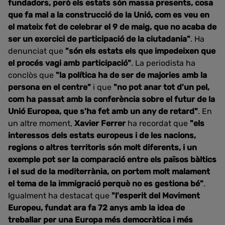
fundadors, però els estats són massa presents, cosa
que fa mal a la construcció de la Unió, com es veu en
el mateix fet de celebrar el 9 de maig, que no acaba de
ser un exercici de participació de la ciutadania"
. Ha
denunciat que
"són els estats els que impedeixen que
el procés vagi amb participació"
. La periodista ha
conclòs que
"la política ha de ser de majories amb la
persona en el centre"
i que
"no pot anar tot d'un pel,
com ha passat amb la conferència sobre el futur de la
Unió Europea, que s'ha fet amb un any de retard"
. En
un altre moment,
Xavier Ferrer
ha recordat que
"els
interessos dels estats europeus i de les nacions,
regions o altres territoris són molt diferents, i un
exemple pot ser la comparació entre els països bàltics
i el sud de la mediterrània, on portem molt malament
el tema de la immigració perquè no es gestiona bé"
.
Igualment ha destacat que
"l'esperit del Moviment
Europeu, fundat ara fa 72 anys amb la idea de
treballar per una Europa més democràtica i més