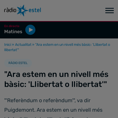
En directe
Matines
Inici
»
Actualitat
»
"Ara estem en un nivell més bàsic: 'Llibertat o
llibertat'"
RÀDIO ESTEL
"Ara estem en un nivell més
bàsic: 'Llibertat o llibertat'"
"'Referèndum o referèndum'", va dir
Puigdemont. Ara estem en un nivell més