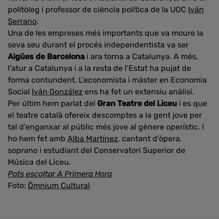
politòleg i professor de ciència política de la UOC
Iván
Serrano
.
Una de les empreses més importants que va moure la
seva seu durant el procés independentista va ser
Aigües de Barcelona
i ara torna a Catalunya. A més,
l’atur a Catalunya i a la resta de l’Estat ha pujat de
forma contundent. L’economista i màster en Economia
Social
Iván González
ens ha fet un extensiu anàlisi.
Per últim hem parlat del
Gran Teatre del Liceu
i es que
el teatre català ofereix descomptes a la gent jove per
tal d'enganxar al públic més jove al gènere operístic. I
ho hem fet amb
Alba Martínez
, cantant d'òpera,
soprano i estudiant del Conservatori Superior de
Música del Liceu.
Pots escoltar A Primera Hora
Foto:
Òmnium Cultural