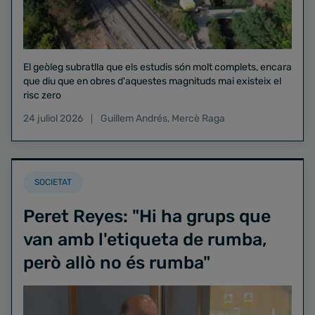
El geòleg subratlla que els estudis són molt complets, encara
que diu que en obres d'aquestes magnituds mai existeix el
risc zero
24 juliol 2026
Guillem Andrés
,
Mercè Raga
SOCIETAT
Peret Reyes: "Hi ha grups que
van amb l'etiqueta de rumba,
però allò no és rumba"