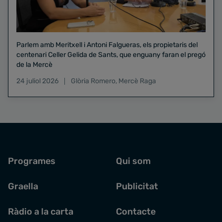
Parlem amb Meritxell i Antoni Falgueras, els propietaris del
centenari Celler Gelida de Sants, que enguany faran el pregó
de la Mercè
24 juliol 2026
Glòria Romero
,
Mercè Raga
Programes
Qui som
Graella
Publicitat
Ràdio a la carta
Contacte