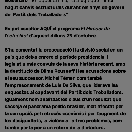
Bolsonaro"
. En aquesta línia, ha afegit que
"hi ha
hagut canvis estructurals durant els anys de govern
del Partit dels Treballadors"
.
Es pot escoltar
AQUÍ
el programa
El Mirador de
l'actualitat
d'aquest dilluns 29 d'octubre.
S'ha comentat la preocupació i la divisió social en un
país que deixa enrere el període presidencial i
legislatiu més convuls de la seva història recent, amb
la destitució de Dilma Rousseff i les acusacions sobre
el seu successor, Michel Témer, com també
l’empresonament de Lula Da Silva, que liderava les
enquestes al capdavant del Partit dels Treballadors.
Igualment hem analitzat les claus d’un resultat que
sacseja el panorama polític brasiler, molt afectat per
la corrupció, pel retrocés econòmic i per l’augment de
les desigualtats, la violència i altres problemes, com
també per la por a un retorn de la dictadura.