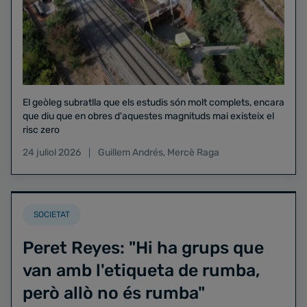
El geòleg subratlla que els estudis són molt complets, encara
que diu que en obres d'aquestes magnituds mai existeix el
risc zero
24 juliol 2026
Guillem Andrés
,
Mercè Raga
SOCIETAT
Peret Reyes: "Hi ha grups que
van amb l'etiqueta de rumba,
però allò no és rumba"