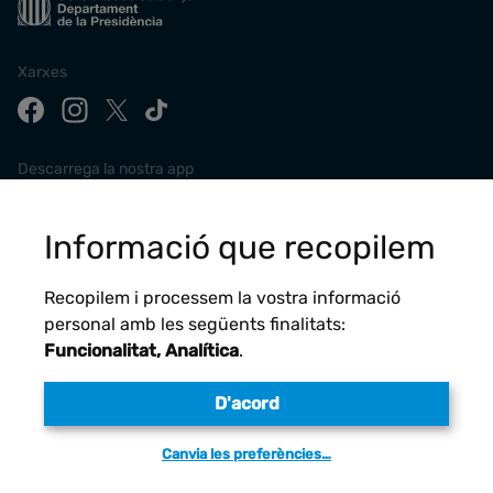
Xarxes
Descarrega la nostra app
Informació que recopilem
Recopilem i processem la vostra informació
personal amb les següents finalitats:
Funcionalitat, Analítica
.
D'acord
Avís legal
Canvia les preferències…