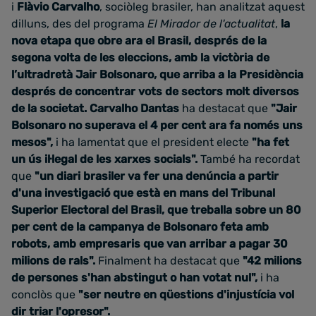
i
Flàvio Carvalho
, sociòleg brasiler, han analitzat aquest
dilluns, des del programa
El Mirador de l'actualitat
,
la
nova etapa que obre ara el Brasil, després de la
segona volta de les eleccions, amb la victòria de
l’ultradretà Jair Bolsonaro, que arriba a la Presidència
després de concentrar vots de sectors molt diversos
de la societat. Carvalho Dantas
ha destacat que
"Jair
Bolsonaro no superava el 4 per cent ara fa només uns
mesos",
i ha lamentat que el president electe
"ha fet
un ús il·legal de les xarxes socials".
També ha recordat
que
"un diari brasiler va fer una denúncia a partir
d'una investigació que està en mans del Tribunal
Superior Electoral del Brasil, que treballa sobre un 80
per cent de la campanya de Bolsonaro feta amb
robots, amb empresaris que van arribar a pagar 30
milions de rals".
Finalment ha destacat que
"42 milions
de persones s'han abstingut o han votat nul",
i ha
conclòs que
"ser neutre en qüestions d'injustícia vol
dir triar l'opresor".