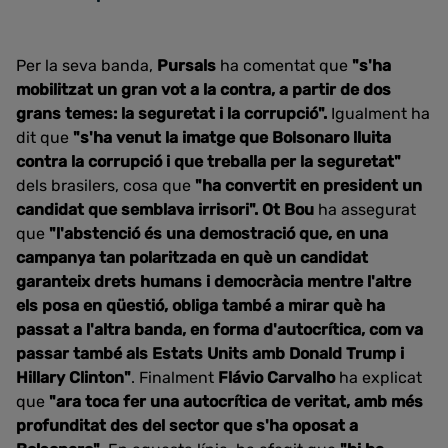
Per la seva banda,
Pursals
ha comentat que
"s'ha
mobilitzat un gran vot a la contra, a partir de dos
grans temes: la seguretat i la corrupció".
Igualment ha
dit que
"s'ha venut la imatge que Bolsonaro lluita
contra la corrupció i que treballa per la seguretat"
dels brasilers, cosa que
"ha convertit en president un
candidat que semblava irrisori". Ot Bou
ha assegurat
que
"l'abstenció és una demostració que, en una
campanya tan polaritzada en què un candidat
garanteix drets humans i democràcia mentre l'altre
els posa en qüestió, obliga també a mirar què ha
passat a l'altra banda, en forma d'autocrítica, com va
passar també als Estats Units amb Donald Trump i
Hillary Clinton"
. Finalment
Flávio Carvalho
ha explicat
que
"ara toca fer una autocrítica de veritat, amb més
profunditat des del sector que s'ha oposat a