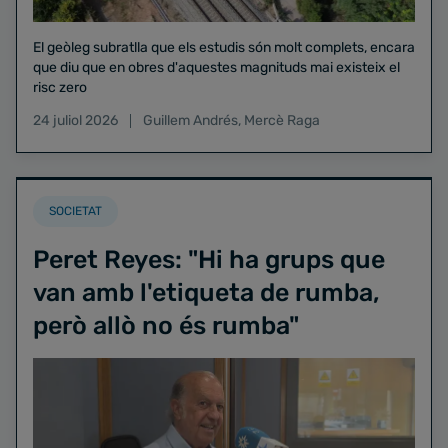
El geòleg subratlla que els estudis són molt complets, encara
que diu que en obres d'aquestes magnituds mai existeix el
risc zero
24 juliol 2026
Guillem Andrés
,
Mercè Raga
SOCIETAT
Peret Reyes: "Hi ha grups que
van amb l'etiqueta de rumba,
però allò no és rumba"