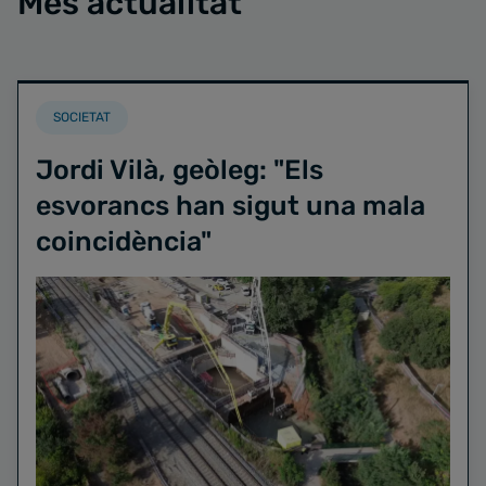
Més actualitat
SOCIETAT
Jordi Vilà, geòleg: "Els
esvorancs han sigut una mala
coincidència"