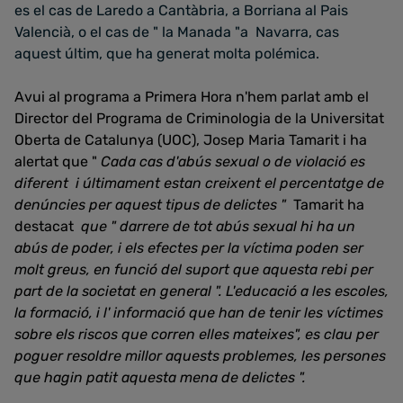
es el cas de Laredo a Cantàbria, a Borriana al Pais
Valencià, o el cas de " la Manada "a Navarra, cas
aquest últim, que ha generat molta polémica.
Avui al programa a Primera Hora n'hem parlat amb el
Director del Programa de Criminologia de la Universitat
Oberta de Catalunya (UOC), Josep Maria Tamarit i ha
alertat que "
Cada cas d'abús sexual o de violació es
diferent i últimament estan creixent el percentatge de
denúncies per aquest tipus de delictes "
Tamarit ha
destacat
que " darrere de tot abús sexual hi ha un
abús de poder, i els efectes per la víctima poden ser
molt greus, en funció del suport que aquesta rebi per
part de la societat en general ". L'educació a les escoles,
la formació, i l' informació que han de tenir les víctimes
sobre els riscos que corren elles mateixes", es clau per
poguer resoldre millor aquests problemes, les persones
que hagin patit aquesta mena de delictes ".