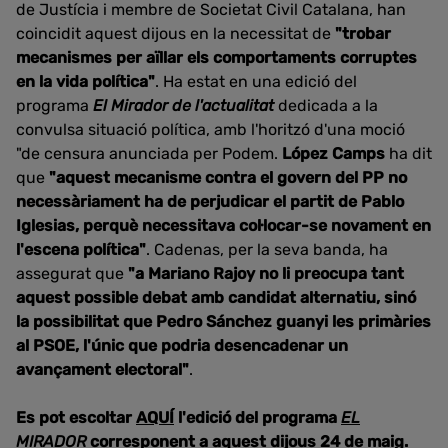
de Justícia i membre de Societat Civil Catalana, han
coincidit aquest dijous en la necessitat de
"trobar
mecanismes per aïllar els comportaments corruptes
en la vida política"
. Ha estat en una edició del
programa
El Mirador de l'actualitat
dedicada a la
convulsa situació política, amb l'horitzó d'una moció
"de censura anunciada per Podem.
López Camps
ha dit
que
"aquest mecanisme contra el govern del PP no
necessàriament ha de perjudicar el partit de Pablo
Iglesias, perquè necessitava col·locar-se novament en
l'escena política"
. Cadenas, per la seva banda, ha
assegurat que
"a Mariano Rajoy no li preocupa tant
aquest possible debat amb candidat alternatiu, sinó
la possibilitat que Pedro Sánchez guanyi les primàries
al PSOE, l'únic que podria desencadenar un
avançament electoral"
.
Es pot escoltar
AQUÍ
l'edició del programa
EL
MIRADOR
corresponent a aquest dijous 24 de maig.