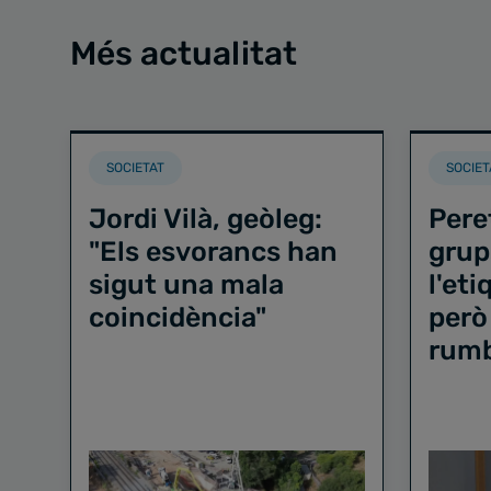
Més actualitat
SOCIETAT
SOCIET
Jordi Vilà, geòleg:
Pere
"Els esvorancs han
grup
sigut una mala
l'et
coincidència"
però
rum