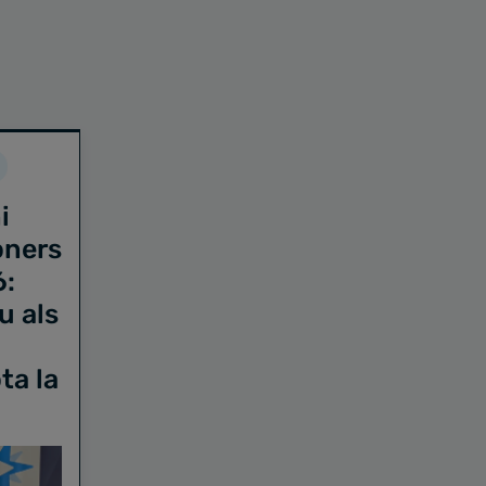
i
oners
6:
u als
ta la