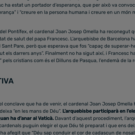
 ha estat un portador d’esperança, que per això va convocar
erança” i “creure en la persona humana i creure en un món mi
 del Pontífex, el cardenal Joan Josep Omella ha reconegut 
stat de salut del papa Francesc. L’arquebisbe de Barcelona ha
el Sant Pare, però que esperava que fos “capaç de superar-ho 
 els darrers anys”. Finalment no ha sigut així, i Francesc 
” pels cristians com és el Dilluns de Pasqua, l’endemà de la
TIVA
 el conclave que ha de venir, el cardenal Joan Josep Omella h
 deixa “en les mans de Déu”.
L’arquebisbe participarà en l’el
uan ha d’anar al Vaticà.
Davant d’aquest procediment, l’ar
cardenals puguin elegir el que Déu té preparat i que ens de
et, ha afegit que “Déu sap conduir el cor de cadascun de nosal