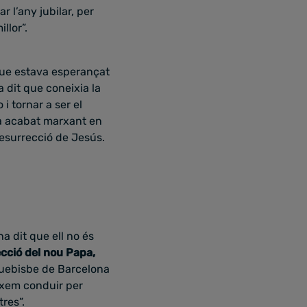
 l’any jubilar, per
llor”.
que estava esperançat
 dit que coneixia la
i tornar a ser el
ha acabat marxant en
 resurrecció de Jesús.
a dit que ell no és
ecció del nou Papa,
quebisbe de Barcelona
ixem conduir per
tres”.