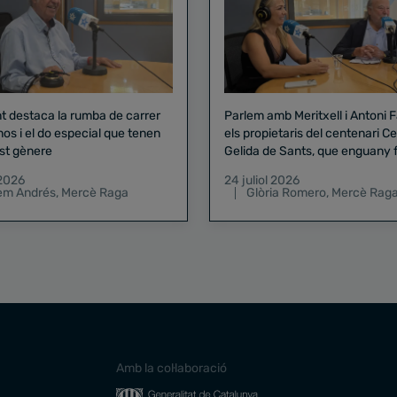
nt destaca la rumba de carrer
Parlem amb Meritxell i Antoni 
nos i el do especial que tenen
els propietaris del centenari Celler
st gènere
Gelida de Sants, que enguany f
pregó de la Mercè
 2026
24 juliol 2026
lem Andrés
,
Mercè Raga
Glòria Romero
,
Mercè Rag
Amb la col·laboració