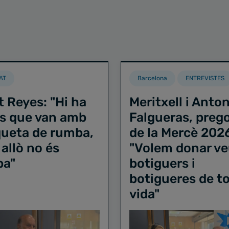
AT
Barcelona
ENTREVISTES
t Reyes: "Hi ha
Meritxell i Anton
s que van amb
Falgueras, preg
iqueta de rumba,
de la Mercè 202
 allò no és
"Volem donar ve
ba"
botiguers i
botigueres de to
vida"