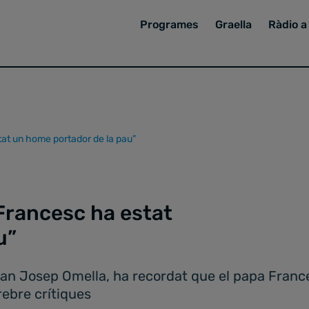
Programes
Graella
Ràdio a 
tat un home portador de la pau”
Francesc ha estat
au”
an Josep Omella, ha recordat que el papa Frances
 rebre crítiques