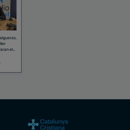
Falgueras,
aran el
a