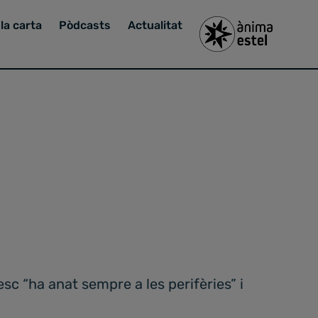
la carta
Pòdcasts
Actualitat
c “ha anat sempre a les perifèries” i