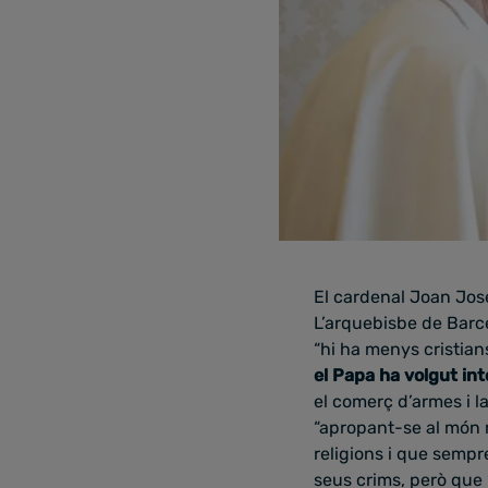
El cardenal Joan Jos
L’arquebisbe de Barce
“hi ha menys cristian
el Papa ha volgut int
el comerç d’armes i l
“apropant-se al món m
religions i que sempre
seus crims, però que 