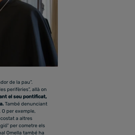
or de la pau”.
 perifèries”, allà on
nt el seu pontificat,
za.
També denunciant
. O per exemple,
costat a altres
igió” per cometre els
enal Omella també ha