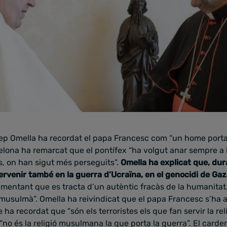
ep Omella ha recordat el papa Francesc com “un home portad
lona ha remarcat que el pontífex “ha volgut anar sempre a les
s, on han sigut més perseguits”.
Omella ha explicat que, dura
ervenir també en la guerra d’Ucraïna, en el genocidi de Ga
amentant que es tracta d’un autèntic fracàs de la humanitat
usulmà”. Omella ha reivindicat que el papa Francesc s’ha a
 ha recordat que “són els terroristes els que fan servir la rel
“no és la religió musulmana la que porta la guerra”. El card