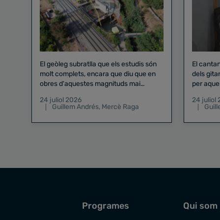
El geòleg subratlla que els estudis són
El canta
molt complets, encara que diu que en
dels gita
obres d'aquestes magnituds mai
per aque
existeix el risc zero
24 juliol 2026
24 juliol
Guillem Andrés
,
Mercè Raga
Guil
Programes
Qui som