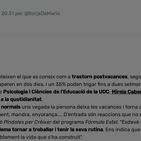
1 20:31 per @BorjaDeMaria
teixen el que es coneix com a
trastorn postvacances
, seg
peren en dos dies, i un 35% poden trigar fins a dues setma
de
Psicologia i Ciències de l’Educació de la UOC
,
Mireia Cabe
 a la quotidianitat
.
i normals
una vegada la persona deixa les vacances i torna a
nt, mandra, enyorança.... D’entrada són reaccions que no e
ió
Píndoles per Crèixer
del programa
Fórmula Estel
. "Esdevé
ma tornar a treballar i tenir la seva rutina
. Ens indica qu
blement la vida que s’ha construit".