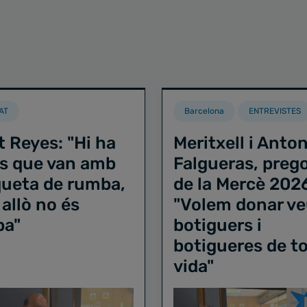
AT
Barcelona
ENTREVISTES
t Reyes: "Hi ha
Meritxell i Anton
s que van amb
Falgueras, preg
iqueta de rumba,
de la Mercè 202
 allò no és
"Volem donar ve
ba"
botiguers i
botigueres de to
vida"