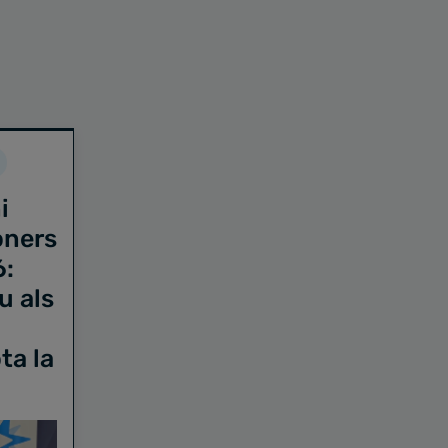
i
oners
6:
u als
ta la