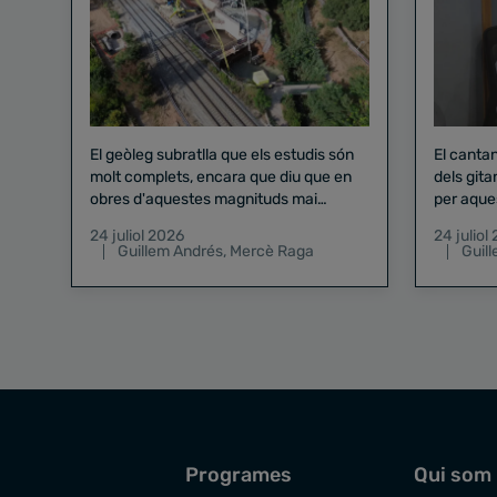
El geòleg subratlla que els estudis són
El canta
molt complets, encara que diu que en
dels gita
obres d'aquestes magnituds mai
per aque
existeix el risc zero
24 juliol 2026
24 juliol
Guillem Andrés
,
Mercè Raga
Guil
Programes
Qui som