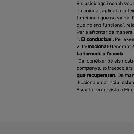
Els psicòlegs i coach veu
emocional, aplicat a la fei
funciona i que no va bé. 
que no ens funciona", re
Per a afrontar de manera p
1.
El conductual.
Per exem
2. L'e
mocional
: Generant
La tornada a l’escola
“Cal conèixer bé els nostre
companys, extraescolars, 
que recuperaran
. De man
il·lusiona en principi est
Escolta l’entrevista a Mir