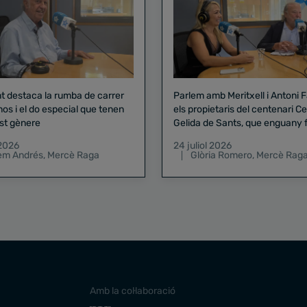
nt destaca la rumba de carrer
Parlem amb Meritxell i Antoni 
nos i el do especial que tenen
els propietaris del centenari Celler
st gènere
Gelida de Sants, que enguany f
pregó de la Mercè
 2026
24 juliol 2026
lem Andrés
,
Mercè Raga
Glòria Romero
,
Mercè Rag
Amb la col·laboració