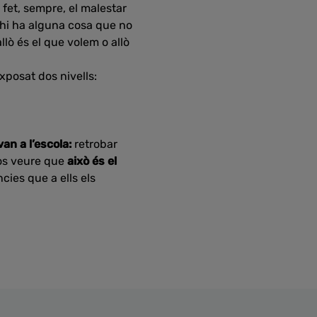
fet, sempre, el malestar
ue hi ha alguna cosa que no
lò és el que volem o allò
exposat dos nivells:
an a l’escola:
retrobar
los veure que
això és el
ies que a ells els