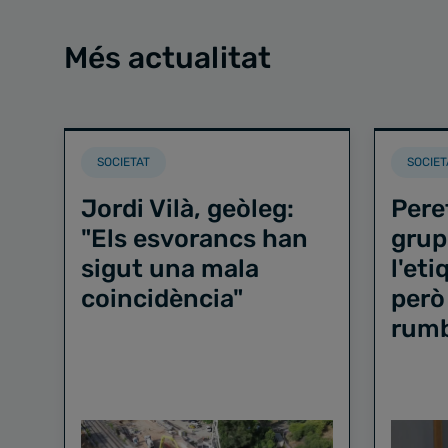
Més actualitat
SOCIETAT
SOCIET
Jordi Vilà, geòleg:
Pere
"Els esvorancs han
grup
sigut una mala
l'et
coincidència"
però
rum