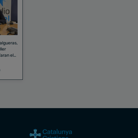
Falgueras,
aran el
a