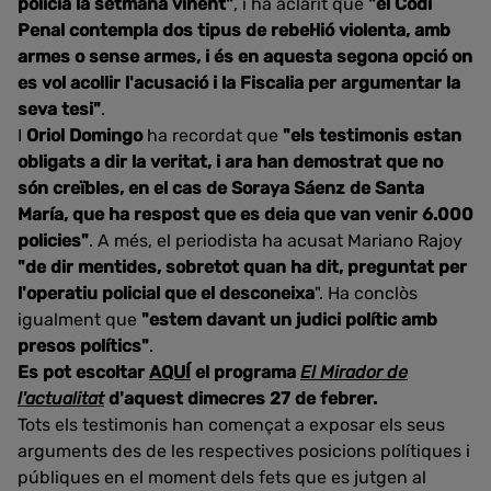
policia la setmana vinent"
, i ha aclarit que
"el Codi
Penal contempla dos tipus de rebel·lió violenta, amb
armes o sense armes, i és en aquesta segona opció on
es vol acollir l'acusació i la Fiscalia per argumentar la
seva tesi"
.
I
Oriol Domingo
ha recordat que
"els testimonis estan
obligats a dir la veritat, i ara han demostrat que no
són creïbles, en el cas de Soraya Sáenz de Santa
María, que ha respost que es deia que van venir 6.000
policies"
. A més, el periodista ha acusat Mariano Rajoy
"de dir mentides, sobretot quan ha dit, preguntat per
l'operatiu policial que el desconeixa
". Ha conclòs
igualment que
"estem davant un judici polític amb
presos polítics"
.
Es pot escoltar
AQUÍ
el programa
El Mirador de
l'actualitat
d'aquest dimecres 27 de febrer.
Tots els testimonis han començat a exposar els seus
arguments des de les respectives posicions polítiques i
públiques en el moment dels fets que es jutgen al