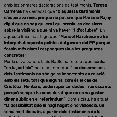
amb les primeres declaracions de testimonis.
Teresa
Carreras
ha destacat que
"d'aquests testimonis,
s'esperava més, perquè no pot ser que Mariano Rajoy
digui que no sap qui era i qui prenia les decisions
sobre la violència que hi va haver l'1 d'octubre"
. En
aquesta línia, ha afegit que
"Manuel Marchena no ha
interpel·lat aquests polítics del govern del PP perquè
fossin més clars i responguessin a les preguntes
concretes"
.
Per la seva banda, Lluís Batlló ha reiterat que confia
"en la justícia",
per comentar que
"les declaracions
dels testimonis no són gaire importants en relació
amb els fets, tot i que alguns, com és el cas de
Cristóbal Montoro, poden aportar dades interessants
perquè sempre ha considerat que no es va gastar
diner públic en el referèndum"
. Com a clau, ha situat
"la possibilitat que hi hagi hagut o no violència, un
tema molt discutit, a partir dels testimonis de la