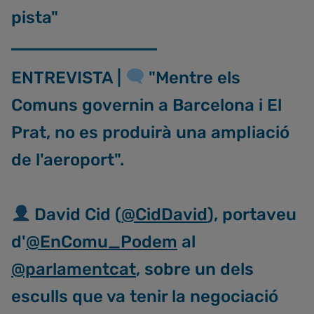
pista"
ENTREVISTA |
"Mentre els
Comuns governin a Barcelona i El
Prat, no es produirà una ampliació
de l'aeroport".
David Cid (
@CidDavid
), portaveu
d'
@EnComu_Podem
al
@parlamentcat
, sobre un dels
esculls que va tenir la negociació