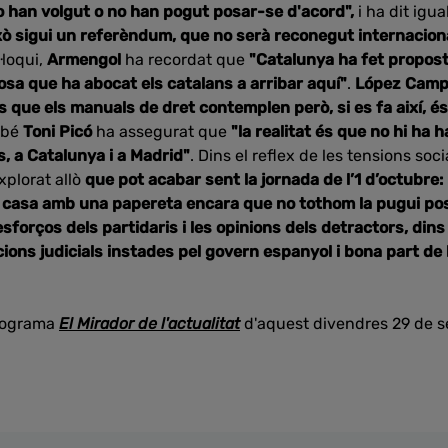
o han volgut o no han pogut posar-se d'acord",
i ha dit ig
xò sigui un referèndum, que no serà reconegut internacio
·loqui,
Armengol
ha recordat que
"Catalunya ha fet propost
osa que ha abocat els catalans a arribar aquí"
.
López Cam
 que els manuals de dret contemplen però, si es fa així, é
mbé
Toni Picó
ha assegurat que
"la realitat és que no hi ha ha
, a Catalunya i a Madrid"
. Dins el reflex de les tensions so
explorat allò
que pot acabar sent la jornada de l’1 d’octubre: 
e casa amb una papereta encara que no tothom la pugui po
esforços dels partidaris i les opinions dels detractors, dins
ions judicials instades pel govern espanyol i bona part de 
rograma
El Mirador de l'actualitat
d'aquest divendres 29 de s