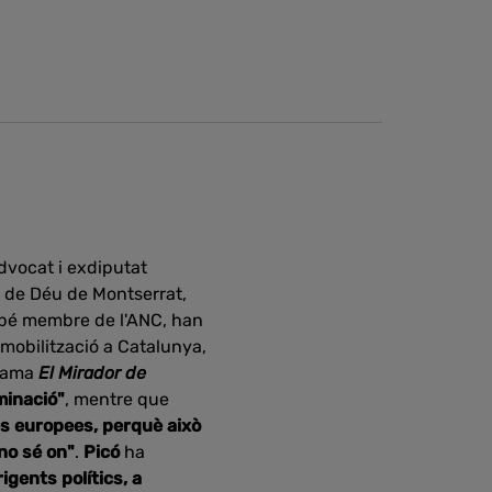
advocat i exdiputat
re de Déu de Montserrat,
ambé membre de l'ANC, han
mobilització a Catalunya,
grama
El Mirador de
minació"
, mentre que
ies europees, perquè això
no sé on"
.
Picó
ha
igents polítics, a