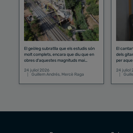
El geòleg subratlla que els estudis són
El canta
molt complets, encara que diu que en
dels gita
obres d'aquestes magnituds mai
per aque
existeix el risc zero
24 juliol 2026
24 juliol
Guillem Andrés
,
Mercè Raga
Guil