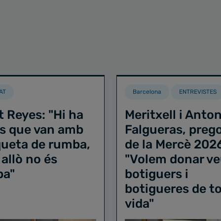
AT
Barcelona
ENTREVISTES
t Reyes: "Hi ha
Meritxell i Anton
s que van amb
Falgueras, preg
iqueta de rumba,
de la Mercè 202
 allò no és
"Volem donar ve
ba"
botiguers i
botigueres de to
vida"