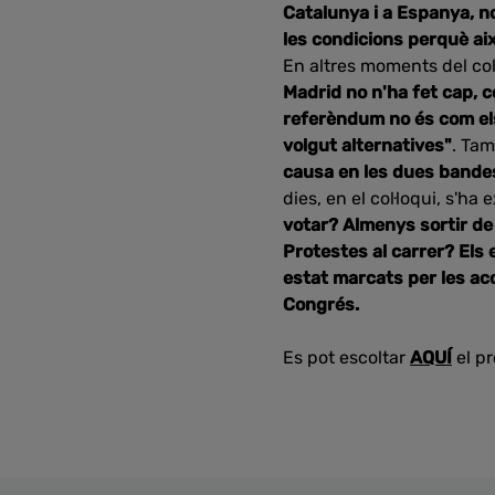
Catalunya i a Espanya, n
les condicions perquè ai
En altres moments del col
Madrid no n'ha fet cap, c
referèndum no és com els
volgut alternatives"
. Ta
causa en les dues bandes
dies, en el col·loqui, s'ha 
votar? Almenys sortir d
Protestes al carrer?
Els 
estat marcats per les acc
Congrés.
Es pot escoltar
AQUÍ
el p