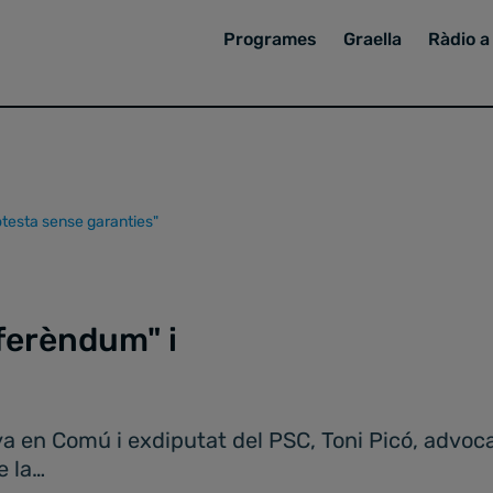
Programes
Graella
Ràdio a 
rotesta sense garanties"
eferèndum" i
"
ya en Comú i exdiputat del PSC, Toni Picó, advoca
e la…