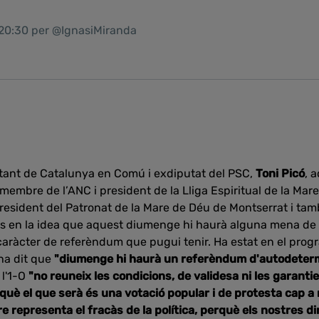
 20:30 per @IgnasiMiranda
litant de Catalunya en Comú i exdiputat del PSC,
Toni Picó
, 
 membre de l’ANC i president de la Lliga Espiritual de la Ma
president del Patronat de la Mare de Déu de Montserrat i t
es en la idea que aquest diumenge hi haurà alguna mena de 
caràcter de referèndum que pugui tenir. Ha estat en el pro
ha dit que
"diumenge hi haurà un referèndum d'autodeter
l'1-O
"no reuneix les condicions, de validesa ni les garant
què el que serà és una votació popular i de protesta cap a 
re representa el fracàs de la política, perquè els nostres dir