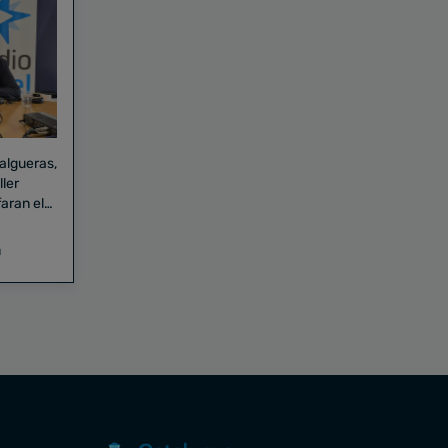
Falgueras,
aran el
a