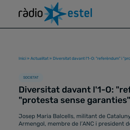
Inici
»
Actualitat
»
Diversitat davant l'1-O: "referèndum" i "p
SOCIETAT
Diversitat davant l'1-O: "r
"protesta sense garanties
Josep Maria Balcells, militant de Catalun
Armengol, membre de l’ANC i president d