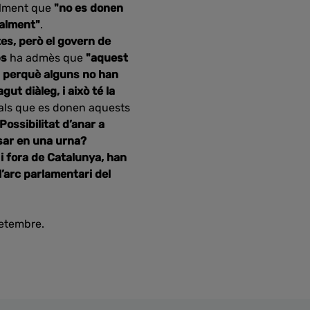
ualment que
"no es donen
nalment"
.
es, però el govern de
ps
ha admès que
"aquest
s perquè alguns no han
gut diàleg, i això té la
cials que es donen aquests
Possibilitat d’anar a
sar en una urna?
 i fora de Catalunya, han
l’arc parlamentari del
etembre.