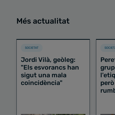
Més actualitat
SOCIETAT
SOCIET
Jordi Vilà, geòleg:
Pere
"Els esvorancs han
grup
sigut una mala
l'et
coincidència"
però
rum