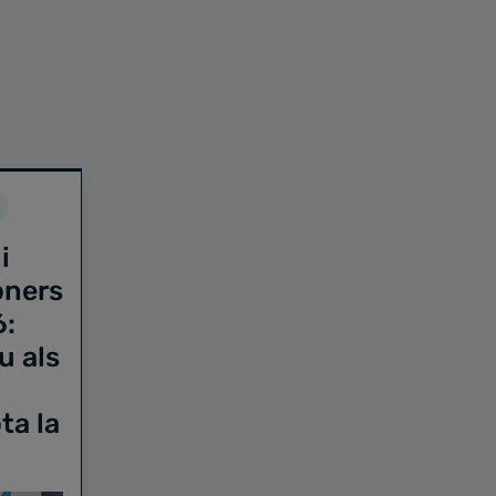
i
oners
6:
u als
ta la