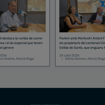
nt destaca la rumba de carrer
Parlem amb Meritxell i Antoni 
nos i el do especial que tenen
els propietaris del centenari Celler
st gènere
Gelida de Sants, que enguany f
pregó de la Mercè
 2026
24 juliol 2026
lem Andrés
,
Mercè Raga
Glòria Romero
,
Mercè Rag