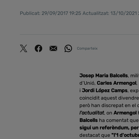
Publicat: 29/09/2017 19:25 Actualitzat: 13/10/2021
Comparteix
Josep Maria Balcells
, mi
d’Unió,
Carles Armengol
,
i
Jordi López Camps
, ex
coincidit aquest divendr
però han discrepat en el 
l'actualitat
, on
Armengol
Balcells
ha comentat que 
sigui un referèndum, per
destacat que
"l'1 d'octub