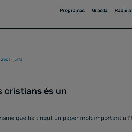
Programes
Graella
Ràdio a 
 treball junts"
s cristians és un
nisme que ha tingut un paper molt important a l’