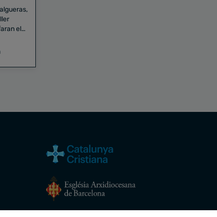
Falgueras,
aran el
a
Avís legal