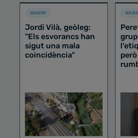
SOCIETAT
SOCIET
Jordi Vilà, geòleg:
Pere
"Els esvorancs han
grup
sigut una mala
l'et
coincidència"
però
rum