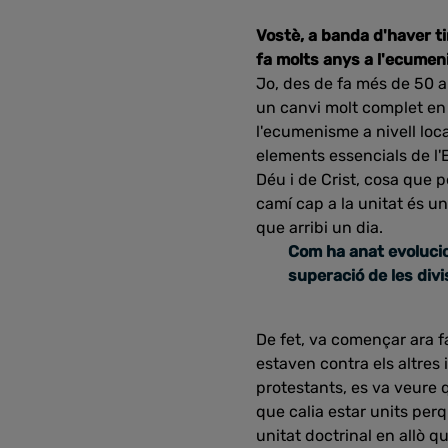
Vostè, a banda d'haver ti
fa molts anys a l'ecume
Jo, des de fa més de 50 a
un canvi molt complet en 
l'ecumenisme a nivell local
elements essencials de l'
Déu i de Crist, cosa que p
camí cap a la unitat és un 
que arribi un dia.
Com ha anat evolucion
superació de les div
De fet, va començar ara f
estaven contra els altres 
protestants, es va veure q
que calia estar units per
unitat doctrinal en allò q