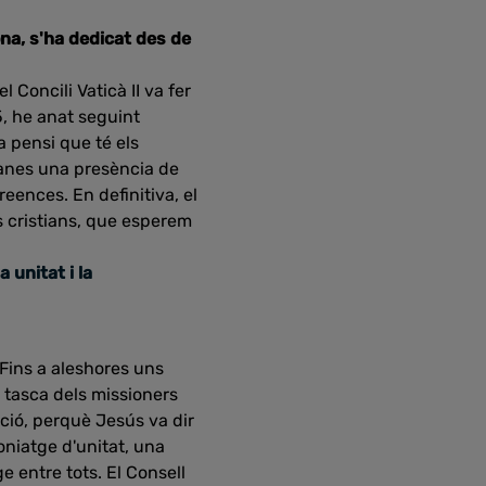
ona, s'ha dedicat des de
Concili Vaticà II va fer
5, he anat seguint
a pensi que té els
tianes una presència de
reences. En definitiva, el
els cristians, que esperem
 unitat i la
 Fins a aleshores uns
la tasca dels missioners
ació, perquè Jesús va dir
oniatge d'unitat, una
e entre tots. El Consell