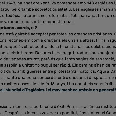
 el 1948, ha anat creixent. Va començar amb 148 esglésies i, 
tiu, però també sobretot qualitatiu. Les esglésies s'han an
 ortodòxia, luteranisme, reformats... Tots han anat fent un ca
e va anar impulsant tot aquest treball.
portants acords, oi?
sme està gairebé acceptat per totes les creences cristianes.
. Ens reconeixem com a cristians els uns als altres. Hi ha ha
nt perquè és el fet central de la fe cristiana i les celebracio
ans i els luterans. Després hi ha hagut traduccions conjuntes
à de vegades aturat, però és que tants segles de separació,
e assolir la unitat no pugui ser ràpid. Els camins s'han de re
molt durs, amb guerres entre protestants i catòlics. Aquí a C
ons manté una bona concòrdia entre cristians i després amb 
 moltes coses, des de fa 16 anys, i ha donat els seus fruits.
sell Mundial d’Esglésies i el moviment ecumènic en general
ies va tenir una certa crisi d'èxit. Primer era l'única institu
 Després, la idea es va anar expandint, fins i tot en el Concili