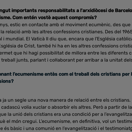
ngut importants responsabilitats a l'arxidiòcesi de Barcel
nisme. Com entén vostè aquest compromís?
nys, estic en contacte amb el moviment ecumènic, des que el 
la relació amb les altres confessions cristianes. Des del 196
 i mundial. El Vaticà II diu que, encara que l'Església catòlic
Església de Crist, també hi ha en les altres confessions cris
ermet que hi hagi possibilitat de millora entre les diferents c
treball junts, parlant i col·laborant per arribar a la unitat d
ant l’ecumenisme entès com el treball dels cristians per la
isions?
a ja un segle una nova manera de relació entre els cristians.
i cadascú volia xuclar o absorbir els altres. Però a partir de 
ue la unió dels cristians era una condició per a l'evangelitz
què el món cregui. L'ecumenisme, en definitiva, vol un testim
ue és bàsic i una comunió en l'evangelització i el testimoniatg