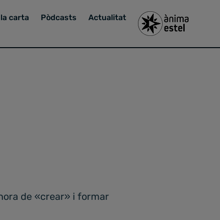
la carta
Pòdcasts
Actualitat
hora de «crear» i formar