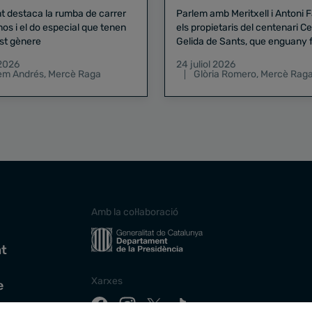
nt destaca la rumba de carrer
Parlem amb Meritxell i Antoni 
nos i el do especial que tenen
els propietaris del centenari Celler
st gènere
Gelida de Sants, que enguany f
pregó de la Mercè
 2026
24 juliol 2026
lem Andrés
,
Mercè Raga
Glòria Romero
,
Mercè Rag
Amb la col·laboració
at
Xarxes
e