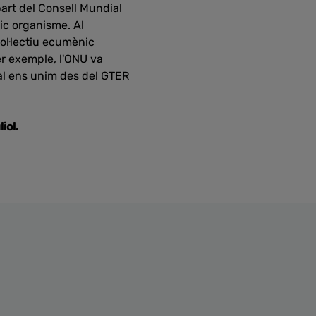
part del Consell Mundial
nic organisme. Al
ol·lectiu ecumènic
er exemple, l'ONU va
ual ens unim des del GTER
iol.