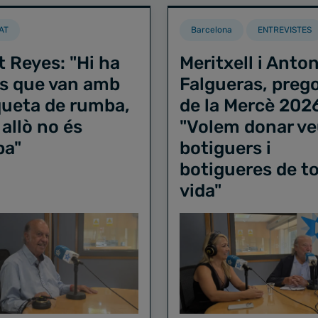
AT
Barcelona
ENTREVISTES
t Reyes: "Hi ha
Meritxell i Anton
s que van amb
Falgueras, preg
iqueta de rumba,
de la Mercè 202
 allò no és
"Volem donar ve
ba"
botiguers i
botigueres de to
vida"