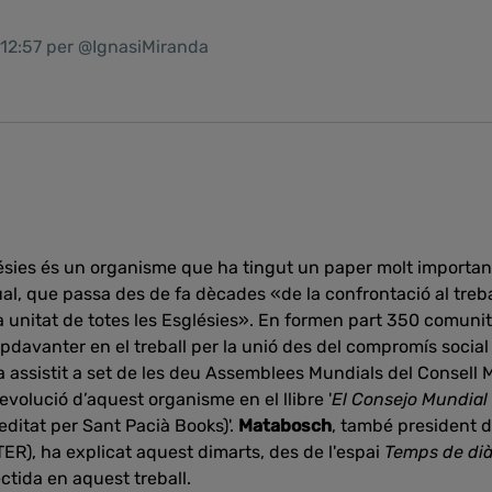
 12:57 per @IgnasiMiranda
ésies és un organisme que ha tingut un paper molt important
l, que passa des de fa dècades «de la confrontació al treba
la unitat de totes les Esglésies». En formen part 350 comunit
pdavanter en el treball per la unió des del compromís social 
assistit a set de les deu Assemblees Mundials del Consell M
 evolució d’aquest organisme en el llibre '
El Consejo Mundial 
(editat per Sant Pacià Books)'.
Matabosch
, també president d
TER), ha explicat aquest dimarts, des de l'espai
Temps de di
ctida en aquest treball.