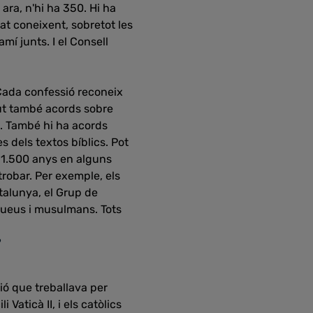
ara, n'hi ha 350. Hi ha
at coneixent, sobretot les
mí junts. I el Consell
 Cada confessió reconeix
gut també acords sobre
ns. També hi ha acords
 dels textos bíblics. Pot
 1.500 anys en alguns
trobar. Per exemple, els
atalunya, el Grup de
jueus i musulmans. Tots
?
ció que treballava per
 Vaticà II, i els catòlics