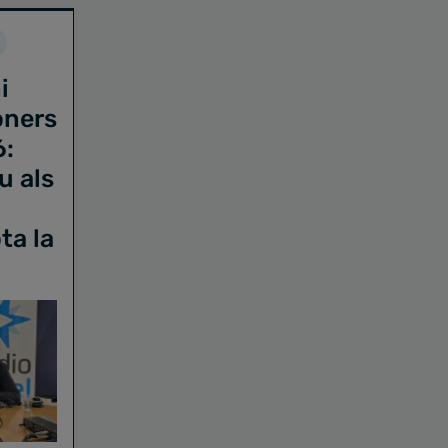
i
oners
6:
u als
ta la