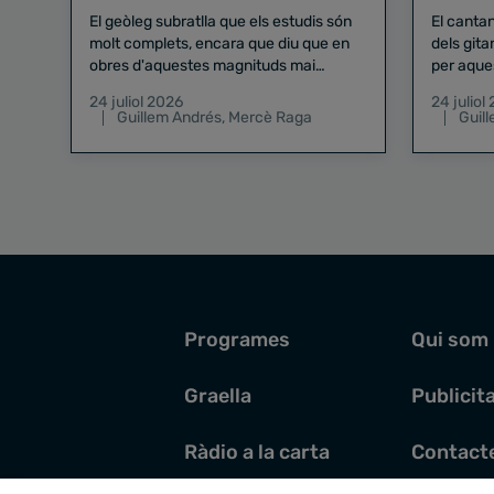
El geòleg subratlla que els estudis són
El canta
molt complets, encara que diu que en
dels gita
obres d'aquestes magnituds mai
per aque
existeix el risc zero
24 juliol 2026
24 juliol
Guillem Andrés
,
Mercè Raga
Guil
Programes
Qui som
Graella
Publicit
Ràdio a la carta
Contact