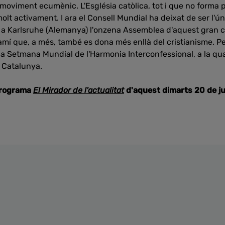
 moviment ecumènic. L'Església catòlica, tot i que no forma 
 molt activament. I ara el Consell Mundial ha deixat de ser l'ú
 a Karlsruhe (Alemanya) l'onzena Assemblea d'aquest gran c
camí que, a més, també es dona més enllà del cristianisme. P
er la Setmana Mundial de l'Harmonia Interconfessional, a la q
 Catalunya.
programa
El Mirador de l'actualitat
d'aquest dimarts 20 de jul