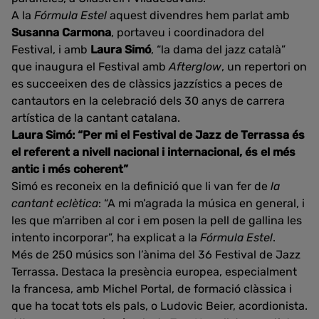
A la
Fórmula Estel
aquest divendres hem parlat amb
Susanna Carmona
, portaveu i coordinadora del
Festival, i amb
Laura Simó
, “la dama del jazz català”
que inaugura el Festival amb
Afterglow
, un repertori on
es succeeixen des de clàssics jazzístics a peces de
cantautors en la celebració dels 30 anys de carrera
artística de la cantant catalana.
Laura Simó: “Per mi el Festival de Jazz de Terrassa és
el referent a nivell nacional i internacional, és el més
antic i més coherent”
Simó es reconeix en la definició que li van fer de
la
cantant eclètica
: “A mi m’agrada la música en general, i
les que m’arriben al cor i em posen la pell de gallina les
intento incorporar”, ha explicat a la
Fórmula Estel
.
Més de 250 músics son l’ànima del 36 Festival de Jazz
Terrassa. Destaca la presència europea, especialment
la francesa, amb Michel Portal, de formació clàssica i
que ha tocat tots els pals, o Ludovic Beier, acordionista.