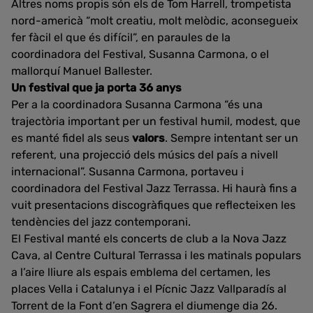
Altres noms propis són els de Tom Harrell, trompetista
nord-americà “molt creatiu, molt melòdic, aconsegueix
fer fàcil el que és difícil”, en paraules de la
coordinadora del Festival, Susanna Carmona, o el
mallorquí Manuel Ballester.
Un festival que ja porta 36 anys
Per a la coordinadora Susanna Carmona “és una
trajectòria important per un festival humil, modest, que
es manté fidel als seus
valors
. Sempre intentant ser un
referent, una projecció dels músics del país a nivell
internacional”. Susanna Carmona, portaveu i
coordinadora del Festival Jazz Terrassa. Hi haurà fins a
vuit presentacions discogràfiques que reflecteixen les
tendències del jazz contemporani.
El Festival manté els concerts de club a la Nova Jazz
Cava, al Centre Cultural Terrassa i les matinals populars
a l’aire lliure als espais emblema del certamen, les
places Vella i Catalunya i el Pícnic Jazz Vallparadís al
Torrent de la Font d’en Sagrera el diumenge dia 26.