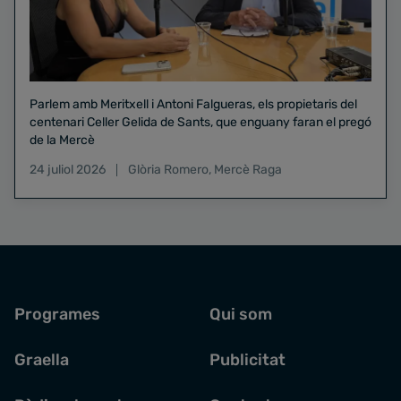
Parlem amb Meritxell i Antoni Falgueras, els propietaris del
centenari Celler Gelida de Sants, que enguany faran el pregó
de la Mercè
24 juliol 2026
Glòria Romero
,
Mercè Raga
Programes
Qui som
Graella
Publicitat