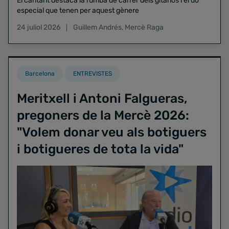
El cantant destaca la rumba de carrer dels gitanos i el do
especial que tenen per aquest gènere
24 juliol 2026
Guillem Andrés
,
Mercè Raga
Barcelona
ENTREVISTES
Meritxell i Antoni Falgueras,
pregoners de la Mercè 2026:
"Volem donar veu als botiguers
i botigueres de tota la vida"