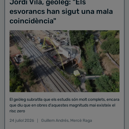
Jordi Vilà, geòleg: "Els
esvorancs han sigut una mala
coincidència"
El geòleg subratlla que els estudis són molt complets, encara
que diu que en obres d'aquestes magnituds mai existeix el
risc zero
24 juliol 2026
Guillem Andrés
,
Mercè Raga