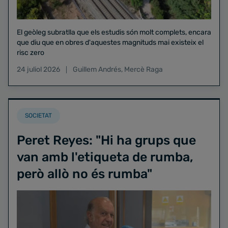
El geòleg subratlla que els estudis són molt complets, encara
que diu que en obres d'aquestes magnituds mai existeix el
risc zero
24 juliol 2026
Guillem Andrés
,
Mercè Raga
SOCIETAT
Peret Reyes: "Hi ha grups que
van amb l'etiqueta de rumba,
però allò no és rumba"