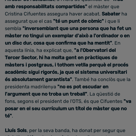
amb responsabilitats compartides"
el màster que
Cristina Cifuentes assegura haver acabat.
Sabater
ha
assegurat que el cas
"té un punt de còmic"
i que li
sembla
"inversemblant que una persona que ha fet un
màster no tingui un exemplar d'això a l'ordinador o en
un disc dur, cosa que confirma que ha mentit"
. En
aquesta línia, ha explicat que,
"a l'Obervatori del
Tercer Sector, hi ha molta gent en pràctiques de
màsters i postgraus, i tothom vetlla perquè el procés
acadèmic sigui rigorós, ja que el sistema universitari
és absolutament garantista"
. També ha conclòs que la
presidenta madrilenya
"no es pot escudar en
l'argument que no troba un treball"
. La qüestió de
fons, segons el president de l'OTS, és que Cifuentes
"va
posar en el seu currículum un títol de màster que no
té"
.
Lluís Sols
, per la seva banda, ha donat per segur que