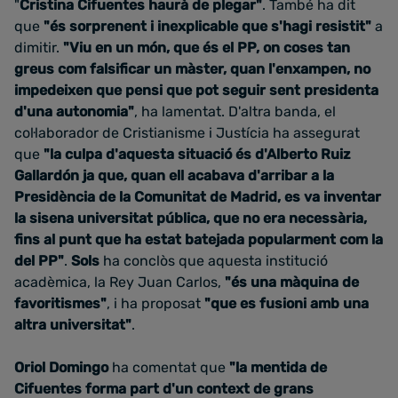
"
Cristina Cifuentes haurà de plegar"
. També ha dit
que
"és sorprenent i inexplicable que s'hagi resistit"
a
dimitir.
"Viu en un món, que és el PP, on coses tan
greus com falsificar un màster, quan l'enxampen, no
impedeixen que pensi que pot seguir sent presidenta
d'una autonomia"
, ha lamentat. D'altra banda, el
col·laborador de Cristianisme i Justícia ha assegurat
que
"la culpa d'aquesta situació és d'Alberto Ruiz
Gallardón ja que, quan ell acabava d'arribar a la
Presidència de la Comunitat de Madrid, es va inventar
la sisena universitat pública, que no era necessària,
fins al punt que ha estat batejada popularment com la
del PP"
.
Sols
ha conclòs que aquesta institució
acadèmica, la Rey Juan Carlos,
"és una màquina de
favoritismes"
, i ha proposat
"que es fusioni amb una
altra universitat"
.
Oriol Domingo
ha comentat que
"la mentida de
Cifuentes forma part d'un context de grans