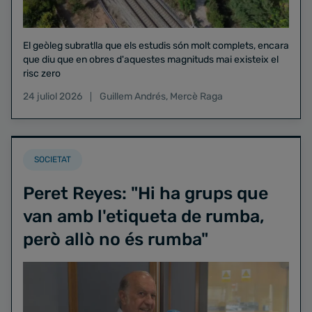
El geòleg subratlla que els estudis són molt complets, encara
que diu que en obres d'aquestes magnituds mai existeix el
risc zero
24 juliol 2026
Guillem Andrés
,
Mercè Raga
SOCIETAT
Peret Reyes: "Hi ha grups que
van amb l'etiqueta de rumba,
però allò no és rumba"