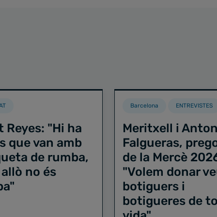
AT
Barcelona
ENTREVISTES
t Reyes: "Hi ha
Meritxell i Anton
s que van amb
Falgueras, preg
iqueta de rumba,
de la Mercè 202
 allò no és
"Volem donar ve
ba"
botiguers i
botigueres de to
vida"