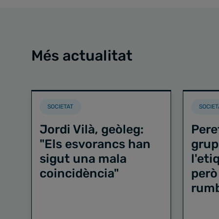
Més actualitat
SOCIETAT
SOCIET
Jordi Vilà, geòleg:
Pere
"Els esvorancs han
grup
sigut una mala
l'et
coincidència"
però
rum