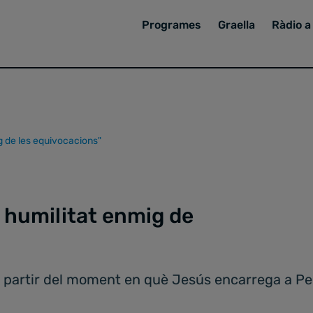
Programes
Graella
Ràdio a 
ig de les equivocacions"
a humilitat enmig de
a partir del moment en què Jesús encarrega a Per