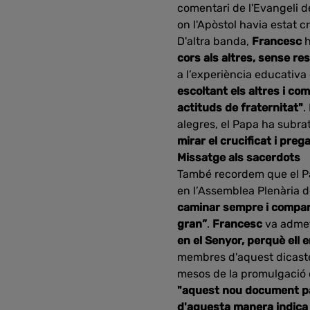
comentari de l'Evangeli de
on l'Apòstol havia estat cr
D'altra banda,
Francesc
h
cors als altres, sense r
a l’experiència educativa 
escoltant els altres i co
actituds de fraternitat"
.
alegres, el Papa ha subra
mirar el crucificat i preg
Missatge als sacerdots
També recordem que el Pap
en l’Assemblea Plenària de
caminar sempre i compart
gran”
.
Francesc
va adme
en el Senyor, perquè ell
membres d'aquest dicaster
mesos de la promulgació 
"aquest nou document parl
d'aquesta manera indica l