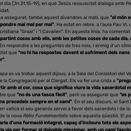
l dia (Jn 21,15-19), en què Jesús ressuscitat dialoga amb Pere
idat.
a assegurat, també aquest divendres al matí, que
"el món e
espondre mai mal per mal"
. Ha estat en rebre, a l’aula Pau VI
cristiana "Graal" i "I Cavalieri". En aquesta línia, ha comenta
mpartint coses amb ells, amb les petites coses de cada dia,
 En respondre a les preguntes de tres nois, i enmig d’un clim
tllat que
"no hi ha respostes davant el sofriment dels nens
ar"
.
a es va trobar aquest dijous, a la Sala del Consistori del Va
 la Congregació per al Clergat. Els va fer una crida a
"prega
ir amb el cor, cosa que significa viure la vida sacerdotal 
tre que
“no és una tasca fàcil”
, però va assegurar que
“es p
 ens precedeix sempre en el camí"
. En el seu discurs, el Sant 
i vaticà el seu generós servei a favor dels sacerdots i de la
de la nova
Ràtio Fundamentalis
sobre aquesta qüestió. El po
a d'una formació integral, capaç d'incloure tots els aspec
a via per formar al deixeble missioner, amb un camí fascin