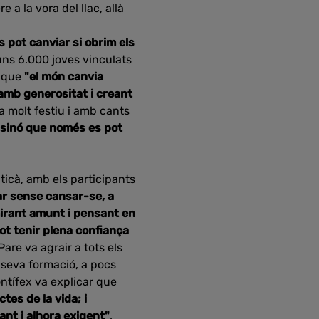
 a la vora del llac, allà
s pot canviar si obrim els
, uns 6.000 joves vinculats
t que
"el món canvia
 amb generositat i creant
a molt festiu i amb cants
 sinó que només es pot
ticà, amb els participants
r sense cansar-se, a
mirant amunt i pensant en
ot tenir plena confiança
Pare va agrair a tots els
 seva formació, a pocs
ntífex va explicar que
tes de la vida; i
ant i alhora exigent"
.