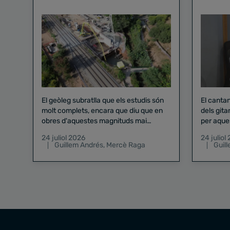
El geòleg subratlla que els estudis són
El canta
molt complets, encara que diu que en
dels gita
obres d'aquestes magnituds mai
per aque
existeix el risc zero
24 juliol 2026
24 juliol
Guillem Andrés
,
Mercè Raga
Guil