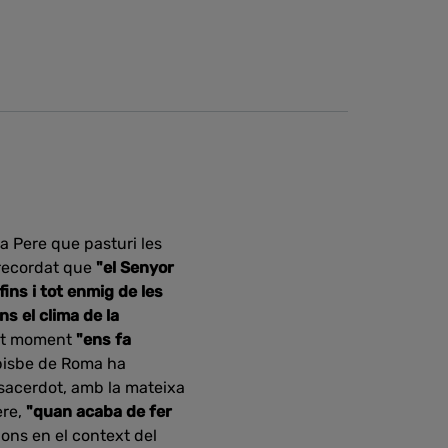
a Pere que pasturi les
 recordat que
"el Senyor
ins i tot enmig de les
ins el clima de la
est moment
"ens fa
l bisbe de Roma ha
sacerdot, amb la mateixa
re,
"quan acaba de fer
ions en el context del