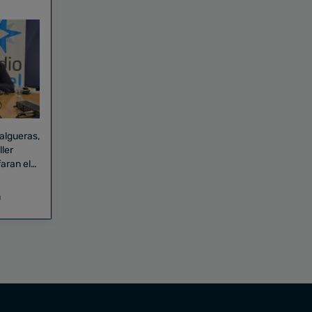
Falgueras,
aran el
a