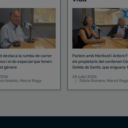
nt destaca la rumba de carrer
Parlem amb Meritxell i Antoni 
nos i el do especial que tenen
els propietaris del centenari Celler
st gènere
Gelida de Sants, que enguany f
pregó de la Mercè
 2026
24 juliol 2026
lem Andrés
,
Mercè Raga
Glòria Romero
,
Mercè Rag