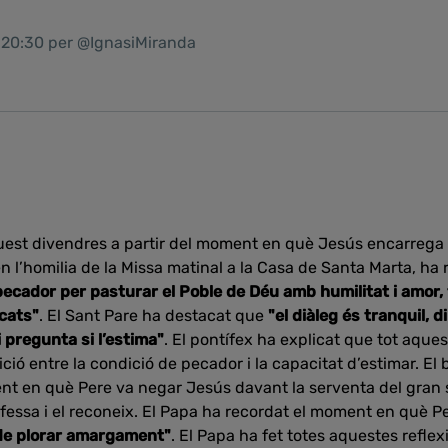
1 20:30 per @IgnasiMiranda
uest divendres a partir del moment en què Jesús encarrega 
en l’homilia de la Missa matinal a la Casa de Santa Marta, ha
ecador per pasturar el Poble de Déu amb humilitat i amor, f
cats"
. El Sant Pare ha destacat que
"el diàleg és tranquil, d
 pregunta si l’estima"
. El pontífex ha explicat que tot aqu
ició entre la condició de pecador i la capacitat d’estimar. E
ent en què Pere va negar Jesús davant la serventa del gran 
essa i el reconeix. El Papa ha recordat el moment en què Pe
 de plorar amargament"
. El Papa ha fet totes aquestes reflex