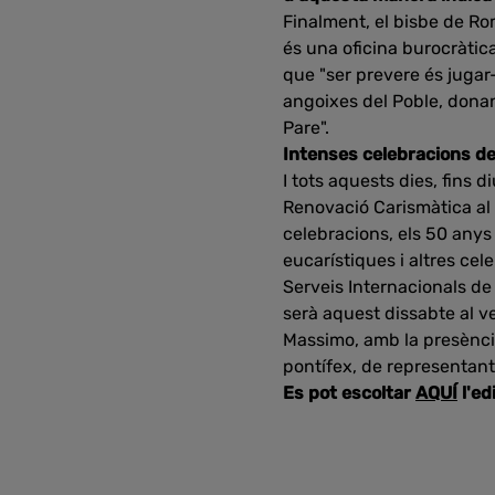
Finalment, el bisbe de Ro
és una oficina burocràtic
que "ser prevere és jugar-
angoixes del Poble, donant
Pare".
Intenses celebracions de
I tots aquests dies, fins
Renovació Carismàtica al 
celebracions, els 50 any
eucarístiques i altres ce
Serveis Internacionals de
serà aquest dissabte al v
Massimo, amb la presència
pontífex, de representants
Es pot escoltar
AQUÍ
l'ed