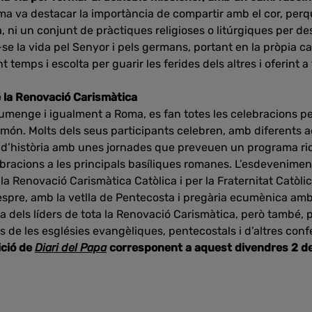
ma va destacar la importància de compartir amb el cor, perqu
a, ni un conjunt de pràctiques religioses o litúrgiques per d
se la vida pel Senyor i pels germans, portant en la pròpia car
 temps i escolta per guarir les ferides dels altres i oferint 
 la Renovació Carismàtica
 diumenge i igualment a Roma, es fan totes les celebracions p
món. Molts dels seus participants celebren, amb diferents act
s d’història amb unes jornades que preveuen un programa ri
lebracions a les principals basíliques romanes. L’esdevenimen
 la Renovació Carismàtica Catòlica i per la Fraternitat Catòl
espre, amb la vetlla de Pentecosta i pregària ecumènica amb 
 dels líders de tota la Renovació Carismàtica, però també, 
 de les esglésies evangèliques, pentecostals i d’altres conf
ició de
Diari del Papa
corresponent a aquest divendres 2 de