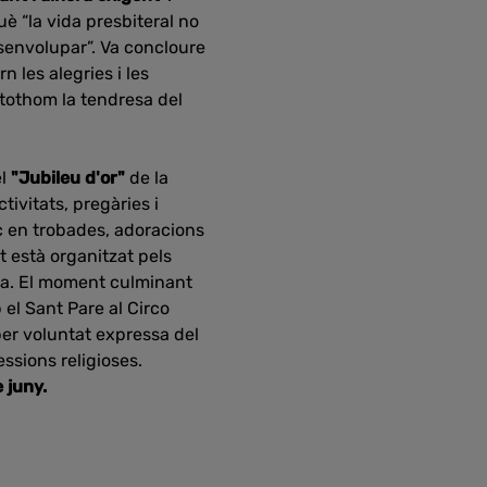
è “la vida presbiteral no
esenvolupar”. Va concloure
n les alegries i les
a tothom la tendresa del
el
"Jubileu d'or"
de la
ivitats, pregàries i
c en trobades, adoracions
t està organitzat pels
ica. El moment culminant
el Sant Pare al Circo
per voluntat expressa del
essions religioses.
 juny.