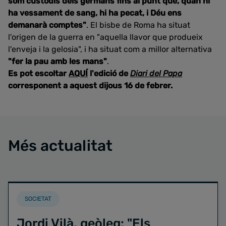
som custodis dels germans fins al punt que, quan hi
ha vessament de sang, hi ha pecat, i Déu ens
demanarà comptes"
. El bisbe de Roma ha situat
l'origen de la guerra en "aquella llavor que produeix
l'enveja i la gelosia", i ha situat com a millor alternativa
"fer la pau amb les mans"
.
Es pot escoltar
AQUÍ
l'edició de
Diari del Papa
corresponent a aquest dijous 16 de febrer.
Més actualitat
SOCIETAT
Jordi Vilà, geòleg: "Els