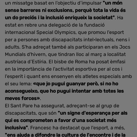
un missatge basat en l’objectiu d’impulsar
"un món
sense barreres ni exclusions, perquè tota la vida és
un do preciós i la inclusió enriqueix la societat"
. Ha
estat en rebre una delegació de la fundació
internacional Special Olympics, que promou l'esport
per a persones amb discapacitats intel•lectuals, nens i
adults. S'ha adreçat també als participaran en els Jocs
Mundials d'hivern, que tindran lloc al març a localitat
austríaca d’Estíria. El bisbe de Roma ha posat èmfasi
en la importància de l'activitat esportiva per al cos i
l'esperit i quant ens ensenyen els atletes especials amb
el seu lema:
«que jo pugui guanyar però, si no ho
aconsegueixo, que ho pugui intentar amb totes les
meves forces»
.
El Sant Pare ha assegurat, adreçant-se al grup de
discapacitats, que són
"un signe d'esperança per als
qui es comprometen a favor d'una societat més
inclusiva"
. Francesc ha destacat que l'esport, a més,
"ens ajuda a difondre la cultura de l'encontre i de la