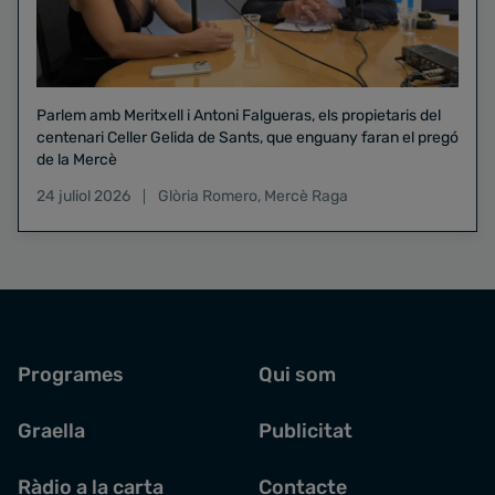
Parlem amb Meritxell i Antoni Falgueras, els propietaris del
centenari Celler Gelida de Sants, que enguany faran el pregó
de la Mercè
24 juliol 2026
Glòria Romero
,
Mercè Raga
Programes
Qui som
Graella
Publicitat
Ràdio a la carta
Contacte