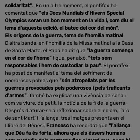
solidaritat"
. En un altre moment, el pontífex ha
comentat que
"els Jocs Mundials d'Hivern Special
Olympics seran un bon moment en la vida i, com diu el
lema d'aquesta edició, el batec del cor del món"
.
Els orígens de la guerra, tema de l'homilia matinal
D'altra banda, en l’homilia de la Missa matinal a la Casa
de Santa Marta, el Papa ha dit que
"la guerra comença
en el cor de l'home"
i que, per això,
"tots som
responsables i hem de custodiar la pau"
. El pontífex
ha posat de manifest el tema del sofriment de
nombrosos pobles que
"són atropellats per les
guerres provocades pels poderosos i pels traficants
d'armes"
. També ha explicat una vivència personal:
com va viure, de petit, la notícia de la fi de la guerra.
Després d’aturar-se a reflexionar sobre el colom, l’arc
de sant Martí i l'aliança, tres imatges presents en el
Llibre del Gènesi,
Francesc
ha recordat que
"l'aliança
que Déu fa és forta, alhora que els éssers humans