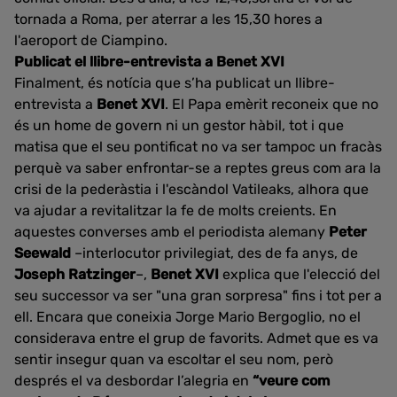
tornada a Roma, per aterrar a les 15,30 hores a
l'aeroport de Ciampino.
Publicat el llibre-entrevista a Benet XVI
Finalment, és notícia que s’ha publicat un llibre-
entrevista a
Benet XVI
. El Papa emèrit reconeix que no
és un home de govern ni un gestor hàbil, tot i que
matisa que el seu pontificat no va ser tampoc un fracàs
perquè va saber enfrontar-se a reptes greus com ara la
crisi de la pederàstia i l'escàndol Vatileaks, alhora que
va ajudar a revitalitzar la fe de molts creients. En
aquestes converses amb el periodista alemany
Peter
Seewald
–interlocutor privilegiat, des de fa anys, de
Joseph Ratzinger
–,
Benet XVI
explica que l'elecció del
seu successor va ser "una gran sorpresa" fins i tot per a
ell. Encara que coneixia Jorge Mario Bergoglio, no el
considerava entre el grup de favorits. Admet que es va
sentir insegur quan va escoltar el seu nom, però
després el va desbordar l’alegria en
“veure com