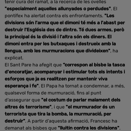
tenir cura del ramat, a la recerca de les ovelles
"especialment aquelles allunyades o perdudes"
. El
pontífex ha alertat contra els enfrontaments.
"Les
divisions són l'arma que el dimoni té més a l'abast per
destruir l'Església des de dintre. Té dues armes, però
la principal és la divisió i l'altra són els diners. El
dimoni entra per les butxaques i destrueix amb la
llengua, amb les murmuracions que divideixen"
, ha
explicat.
El Sant Pare ha afegit que
“correspon al bisbe la tasca
d'encoratjar, acompanyar i estimular tots els intents i
esforços que ja es realitzen per mantenir viva
esperança i fe"
. El Papa ha tornat a condemnar, a més,
qualsevol forma de murmuració, fins al punt
d'assegurar que
"el costum de parlar malament dels
altres és terrorisme"
, i que
"el murmurador és un
terrorista que tira la bomba, la murmuració, per
destruir"
. A partir d'aquesta afirmació, Francesc ha
demanat als bisbes que
"lluitin contra les divisions"
.