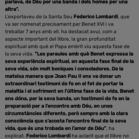
parlava, de Déu per una banda i dels homes per una
altra".
L’exportaveu de la Santa Seu
Federico Lombardi
, que
va ser nomenat precisament per Benet XVI i va
treballar 7 anys amb ell, ha destacat avui, com a
aspecte important del llibre, la gran profunditat
espiritual amb què el Papa emèrit viu aquesta fase de
la seva vida.
"Les paraules amb què Benet expressa la
seva experiència espiritual, en aquesta fase final de la
seva vida, són molt boniques i consoladores. De la
mateixa manera que Joan Pau II ens va donar un
extraordinari testimoni de fe en el fet de portar la
malaltia i el sofriment en l’última fase de la vida, Benet
ens dóna, per la seva banda, un testimoni de fe en la
preparació per a l’encontre amb Déu, en unes
circumstàncies diferents, però sempre amb la clara
consciència que s’acosta l’encontre final de la seva
vida, que és una trobada en l’amor de Déu"
, ha
explicat.
Federico Lombardi
ha aclarit que el llibre no