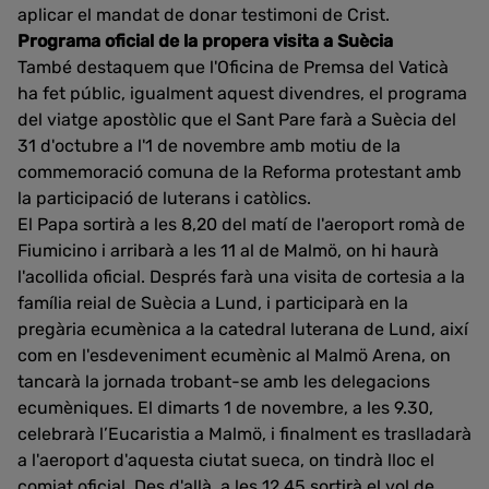
aplicar el mandat de donar testimoni de Crist.
Programa oficial de la propera visita a Suècia
També destaquem que l'Oficina de Premsa del Vaticà
ha fet públic, igualment aquest divendres, el programa
del viatge apostòlic que el Sant Pare farà a Suècia del
31 d'octubre a l'1 de novembre amb motiu de la
commemoració comuna de la Reforma protestant amb
la participació de luterans i catòlics.
El Papa sortirà a les 8,20 del matí de l'aeroport romà de
Fiumicino i arribarà a les 11 al de Malmö, on hi haurà
l'acollida oficial. Després farà una visita de cortesia a la
família reial de Suècia a Lund, i participarà en la
pregària ecumènica a la catedral luterana de Lund, així
com en l'esdeveniment ecumènic al Malmö Arena, on
tancarà la jornada trobant-se amb les delegacions
ecumèniques. El dimarts 1 de novembre, a les 9.30,
celebrarà l’Eucaristia a Malmö, i finalment es traslladarà
a l'aeroport d'aquesta ciutat sueca, on tindrà lloc el
comiat oficial. Des d'allà, a les 12,45,sortirà el vol de