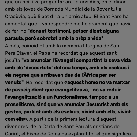
que un noi li va preguntar ara fa uns dies, en el dinar
amb els joves de Jornada Mundial de la Joventut a
Cracòvia, què li pot dir a un amic ateu. El Sant Pare ha
comentat que li va respondre molt clarament que havia
de fer-ho
"donant testimoni, potser dient alguna
paraula, però sobretot amb la pròpia vida"
.
A més, coincidint amb la memòria litúrgica de Sant
Pere Claver, el Papa ha recordat que aquest sant
jesuïta
"va anunciar l'Evangeli compartint la seva vida
amb els 'descartats' del seu temps, amb els esclaus i
els negres que arribaven des de l'Àfrica per ser
venuts"
. Ha recordat que
«aquest home no va marxar
de passeig dient que evangelitzava, i no va reduir
l'evangelització a un funcionalisme, tampoc a un
proselitisme, sinó que va anunciar Jesucrist amb els
gestos, parlant amb els esclaus, vivint amb ells, vivint
com ells».
A partir de la primera lectura d'aquest
divendres, de la Carta de Sant Pau als cristians de
Corint, el bisbe de Roma ha explorat tot el que significa