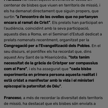
centenar de bisbes que viuen en territoris de missió, i
els ha demanat directament que siguin propers, que
surtin
“a l’encontre de les ovelles que no pertanyen
encara al ramat de Crist”
. Els prelats han participat en
l’audiència, coincidint amb la seva participació,
aquests dies a Roma, en el Seminari d'Estudi dedicat a
prelats nomenats recentment, organitzat per la
Congregació per a l'Evangelització dels Pobles
. En el
seu discurs, el pontífex els ha recordat que, dins
aquest Any Sant de la Misericòrdia,
"tots tenim
necessitat de la gràcia de Cristper ser compassius
com el Pare"
, i els ha assegurat que
"cada bisbe
experimenta en primera persona aquesta realitat i
està cridat a manifestar amb la vida i el ministeri
episcopal la paternitat de Déu"
.
Francesc
, a més de recordar la diversitat dels territoris
de missió, ha destacat que els bisbes són enviats a