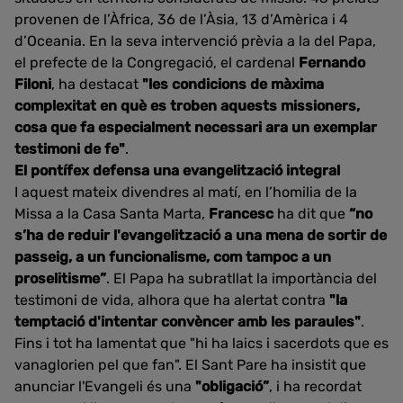
provenen de l’Àfrica, 36 de l’Àsia, 13 d’Amèrica i 4
d’Oceania. En la seva intervenció prèvia a la del Papa,
el prefecte de la Congregació, el cardenal
Fernando
Filoni
, ha destacat
"les condicions de màxima
complexitat en què es troben aquests missioners,
cosa que fa especialment necessari ara un exemplar
testimoni de fe"
.
El pontífex defensa una evangelització integral
I aquest mateix divendres al matí, en l’homilia de la
Missa a la Casa Santa Marta,
Francesc
ha dit que
“no
s’ha de reduir l'evangelització a una mena de sortir de
passeig, a un funcionalisme, com tampoc a un
proselitisme”
. El Papa ha subratllat la importància del
testimoni de vida, alhora que ha alertat contra
"la
temptació d'intentar convèncer amb les paraules"
.
Fins i tot ha lamentat que "hi ha laics i sacerdots que es
vanaglorien pel que fan". El Sant Pare ha insistit que
anunciar l'Evangeli és una
"obligació”
, i ha recordat