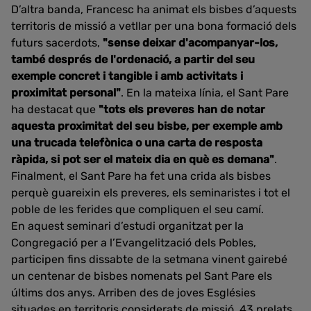
D’altra banda, Francesc ha animat els bisbes d’aquests
territoris de missió a vetllar per una bona formació dels
futurs sacerdots,
"sense deixar d'acompanyar-los,
també després de l'ordenació, a partir del seu
exemple concret i tangible i amb activitats i
proximitat personal"
. En la mateixa línia, el Sant Pare
ha destacat que
"tots els preveres han de notar
aquesta proximitat del seu bisbe, per exemple amb
una trucada telefònica o una carta de resposta
ràpida, si pot ser el mateix dia en què es demana"
.
Finalment, el Sant Pare ha fet una crida als bisbes
perquè guareixin els preveres, els seminaristes i tot el
poble de les ferides que compliquen el seu camí.
En aquest seminari d’estudi organitzat per la
Congregació per a l’Evangelització dels Pobles,
participen fins dissabte de la setmana vinent gairebé
un centenar de bisbes nomenats pel Sant Pare els
últims dos anys. Arriben des de joves Esglésies
situades en territoris considerats de missió. 43 prelats