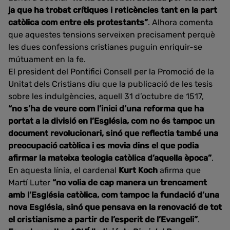
ja que ha trobat crítiques i reticències tant en la part
catòlica com entre els protestants”
. Alhora comenta
que aquestes tensions serveixen precisament perquè
les dues confessions cristianes puguin enriquir-se
mútuament en la fe.
El president del Pontifici Consell per la Promoció de la
Unitat dels Cristians diu que la publicació de les tesis
sobre les indulgències, aquell 31 d’octubre de 1517,
“no s’ha de veure com l’inici d’una reforma que ha
portat a la divisió en l’Església, com no és tampoc un
document revolucionari, sinó que reflectia també una
preocupació catòlica i es movia dins el que podia
afirmar la mateixa teologia catòlica d’aquella època”
.
En aquesta línia, el cardenal
Kurt Koch
afirma que
Martí Luter
“no volia de cap manera un trencament
amb l’Església catòlica, com tampoc la fundació d’una
nova Església, sinó que pensava en la renovació de tot
el cristianisme a partir de l’esperit de l’Evangeli”
.