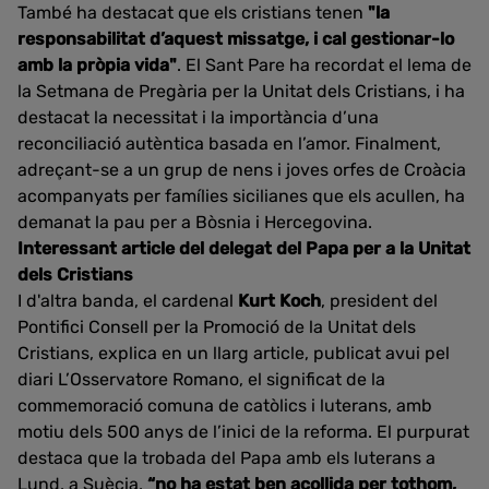
També ha destacat que els cristians tenen
"la
responsabilitat d’aquest missatge, i cal gestionar-lo
amb la pròpia vida"
. El Sant Pare ha recordat el lema de
la Setmana de Pregària per la Unitat dels Cristians, i ha
destacat la necessitat i la importància d’una
reconciliació autèntica basada en l’amor. Finalment,
adreçant-se a un grup de nens i joves orfes de Croàcia
acompanyats per famílies sicilianes que els acullen, ha
demanat la pau per a Bòsnia i Hercegovina.
Interessant article del delegat del Papa per a la Unitat
dels Cristians
I d'altra banda, el cardenal
Kurt Koch
, president del
Pontifici Consell per la Promoció de la Unitat dels
Cristians, explica en un llarg article, publicat avui pel
diari L’Osservatore Romano, el significat de la
commemoració comuna de catòlics i luterans, amb
motiu dels 500 anys de l’inici de la reforma. El purpurat
destaca que la trobada del Papa amb els luterans a
Lund, a Suècia,
“no ha estat ben acollida per tothom,