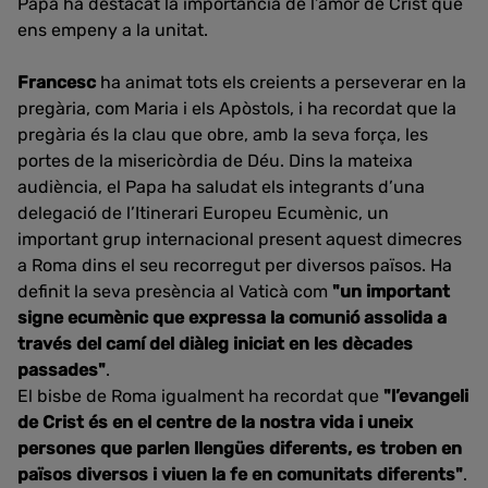
Papa ha destacat la importància de l’amor de Crist que
ens empeny a la unitat.
Francesc
ha animat tots els creients a perseverar en la
pregària, com Maria i els Apòstols, i ha recordat que la
pregària és la clau que obre, amb la seva força, les
portes de la misericòrdia de Déu. Dins la mateixa
audiència, el Papa ha saludat els integrants d’una
delegació de l’Itinerari Europeu Ecumènic, un
important grup internacional present aquest dimecres
a Roma dins el seu recorregut per diversos països. Ha
definit la seva presència al Vaticà com
"un important
signe ecumènic que expressa la comunió assolida a
través del camí del diàleg iniciat en les dècades
passades"
.
El bisbe de Roma igualment ha recordat que
"l’evangeli
de Crist és en el centre de la nostra vida i uneix
persones que parlen llengües diferents, es troben en
països diversos i viuen la fe en comunitats diferents"
.