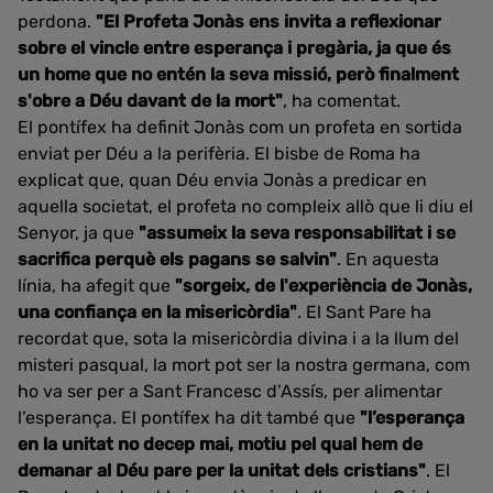
perdona.
"El Profeta Jonàs ens invita a reflexionar
sobre el vincle entre esperança i pregària, ja que és
un home que no entén la seva missió, però finalment
s'obre a Déu davant de la mort"
, ha comentat.
El pontífex ha definit Jonàs com un profeta en sortida
enviat per Déu a la perifèria. El bisbe de Roma ha
explicat que, quan Déu envia Jonàs a predicar en
aquella societat, el profeta no compleix allò que li diu el
Senyor, ja que
"assumeix la seva responsabilitat i se
sacrifica perquè els pagans se salvin"
. En aquesta
línia, ha afegit que
"sorgeix, de l'experiència de Jonàs,
una confiança en la misericòrdia"
. El Sant Pare ha
recordat que, sota la misericòrdia divina i a la llum del
misteri pasqual, la mort pot ser la nostra germana, com
ho va ser per a Sant Francesc d’Assís, per alimentar
l’esperança. El pontífex ha dit també que
"l’esperança
en la unitat no decep mai, motiu pel qual hem de
demanar al Déu pare per la unitat dels cristians"
. El