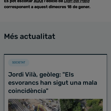
Es pot escoltar
AQUÍ
l'edició de
Diari del Papa
corresponent a aquest dimecres 18 de gener.
Més actualitat
SOCIETAT
Jordi Vilà, geòleg: "Els
esvorancs han sigut una mala
coincidència"