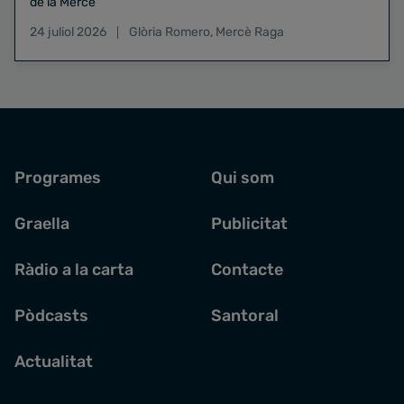
de la Mercè
24 juliol 2026
Glòria Romero
,
Mercè Raga
Programes
Qui som
Graella
Publicitat
Ràdio a la carta
Contacte
Pòdcasts
Santoral
Actualitat