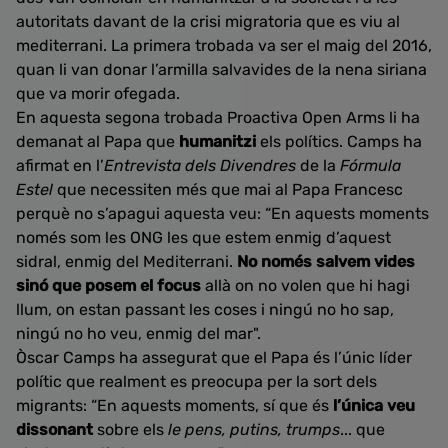
autoritats davant de la crisi migratoria que es viu al
mediterrani. La primera trobada va ser el maig del 2016,
quan li van donar l’armilla salvavides de la nena siriana
que va morir ofegada.
En aquesta segona trobada Proactiva Open Arms li ha
demanat al Papa que
humanitzi
els polítics. Camps ha
afirmat en l’
Entrevista dels Divendres
de la
Fórmula
Estel
que necessiten més que mai al Papa Francesc
perquè no s’apagui aquesta veu: “En aquests moments
només som les ONG les que estem enmig d’aquest
sidral, enmig del Mediterrani.
No només salvem vides
sinó que posem el focus
allà on no volen que hi hagi
llum, on estan passant les coses i ningú no ho sap,
ningú no ho veu, enmig del mar".
Òscar Camps ha assegurat que el Papa és l’únic líder
polític que realment es preocupa per la sort dels
migrants: “En aquests moments, sí que és
l’única veu
dissonant
sobre els
le pens, putins, trumps
... que