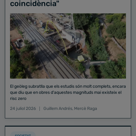
coincidència"
El geòleg subratlla que els estudis són molt complets, encara
que diu que en obres d'aquestes magnituds mai existeix el
risc zero
24 juliol 2026
Guillem Andrés
,
Mercè Raga
SOCIETAT