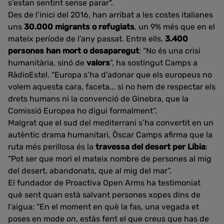
s’estan sentint sense parar".
Des de l’inici del 2016, han arribat a les costes italianes
uns
30.000 migrants o refugiats
, un 9% més que en el
mateix període de l’any passat. Entre ells,
3.400
persones han mort o desaparegut
: “No és una crisi
humanitària, sinó de
valors
”, ha sostingut Camps a
RàdioEstel. “Europa s’ha d’adonar que els europeus no
volem aquesta cara, faceta... si no hem de respectar els
drets humans ni la convenció de Ginebra, que la
Comissió Europea ho digui formalment”.
Malgrat que el sud del mediterrani s’ha convertit en un
autèntic drama humanitari, Òscar Camps afirma que la
ruta més perillosa és la
travessa del desert per Líbia
:
“Pot ser que mori el mateix nombre de persones al mig
del desert, abandonats, que al mig del mar”.
El fundador de Proactiva Open Arms ha testimoniat
què sent quan està salvant persones xopes dins de
l’aigua: “En el moment en què la fas, una vegada et
poses en mode
on
, estàs fent el que creus que has de