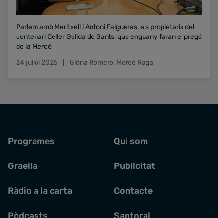
Parlem amb Meritxell i Antoni Falgueras, els propietaris del
centenari Celler Gelida de Sants, que enguany faran el pregó
de la Mercè
24 juliol 2026
Glòria Romero
,
Mercè Raga
Programes
Qui som
Graella
Publicitat
Ràdio a la carta
Contacte
Pòdcasts
Santoral