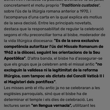
concretament el motu proprio "
Traditionis custodes
",
sobre l'ús de la litúrgia romana anterior a 1970, i
l'acompanya d'una carta en la qual explica els motius
de la seva decisió. Entre les principals novetats,
destaca que la responsabilitat de regular la celebració
segons el ritu preconciliar torna al bisbe, moderador de
la vida litúrgica diocesana:
"Es de la seva exclusiva
competència autoritzar l'ús del Missale Romanum de
1962 a la diòcesi, seguint les orientacions de la Seu
Apostòlica"
. D'altra banda, el bisbe ha d'assegurar-se
que els grups que ja celebren amb el missal antic
"no
excloguin la validesa ni la legitimitat de la reforma
litúrgica, com tampoc els dictats del Concili Vaticà II i
el Magisteri dels pontífexs"
.
Les misses amb el ritu antic ja no se celebraran a les
esglésies parroquials, sinó que el bisbe ha de
determinar el temple i els dies de celebració. Les
lectures seran
"en llengua vernacla",
utilitzant les