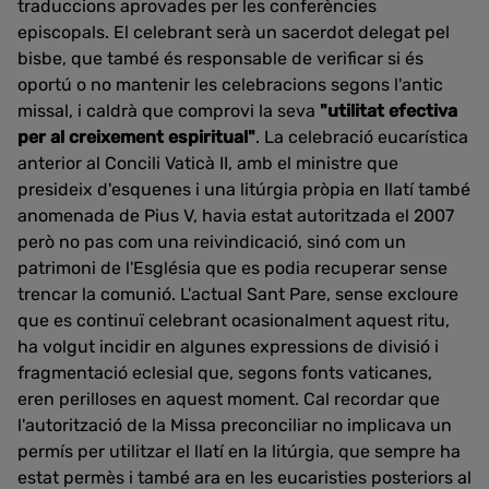
traduccions aprovades per les conferències
episcopals. El celebrant serà un sacerdot delegat pel
bisbe, que també és responsable de verificar si és
oportú o no mantenir les celebracions segons l'antic
missal, i caldrà que comprovi la seva
"utilitat efectiva
per al creixement espiritual"
. La celebració eucarística
anterior al Concili Vaticà II, amb el ministre que
presideix d'esquenes i una litúrgia pròpia en llatí també
anomenada de Pius V, havia estat autoritzada el 2007
però no pas com una reivindicació, sinó com un
patrimoni de l'Església que es podia recuperar sense
trencar la comunió. L'actual Sant Pare, sense excloure
que es continuï celebrant ocasionalment aquest ritu,
ha volgut incidir en algunes expressions de divisió i
fragmentació eclesial que, segons fonts vaticanes,
eren perilloses en aquest moment. Cal recordar que
l'autorització de la Missa preconciliar no implicava un
permís per utilitzar el llatí en la litúrgia, que sempre ha
estat permès i també ara en les eucaristies posteriors al