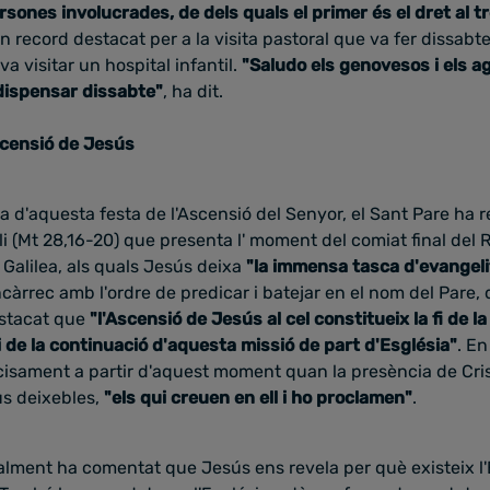
ersones involucrades, de
dels quals el primer és el dret al tr
n record destacat per a la visita pastoral que va fer dissabt
 va visitar un hospital infantil.
"Saludo els genovesos i els ag
dispensar dissabte
"
, ha dit.
scensió de Jesús
a d'aquesta festa de l'Ascensió del Senyor, el Sant Pare ha r
i (Mt 28,16-20) que presenta l'
moment del comiat final del 
 Galilea, als quals Jesús deixa
"la immensa tasca d'evangeli
rrec amb l'ordre de predicar i batejar en el nom del Pare, del
stacat que
"l'Ascensió de Jesús al cel constitueix la fi de la
ici de la continuació d'aquesta missió de part d'Església"
. En
ecisament a partir d'aquest moment
quan la presència de Cri
us deixebles,
"els qui creuen en ell i ho proclamen"
.
alment ha comentat que Jesús ens revela per què existeix l'