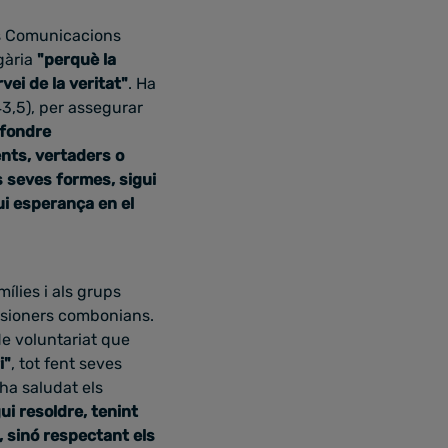
es Comunicacions
gària
"perquè la
vei de la veritat"
. Ha
43,5), per assegurar
ifondre
nts, vertaders o
s seves formes, sigui
gui esperança en el
ílies i als grups
issioners combonians.
e voluntariat que
i"
, tot fent seves
ha saludat els
ui resoldre, tenint
i, sinó respectant els