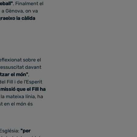
eball"
. Finalment el
e a Gènova, on va
raeixo la càlida
eflexionat sobre el
Ressuscitat davant
tzar el món"
,
 Fill i de l'Esperit
 missió que el Fill ha
 la mateixa línia, ha
st en el món és
Església:
"per