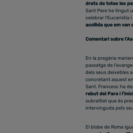
drets de totes les p
Sant Pare ha tingut u
celebrar l'Eucaristia i
acollida que em van 
Comentari sobre l'A
En la pregària marian
passatge de l'evangel
dels seus deixebles a
concretant aquest encà
Sant. Francesc ha de
rebut del Pare i l'in
subratllat que és pr
intervinguda pels se
El bisbe de Roma igu