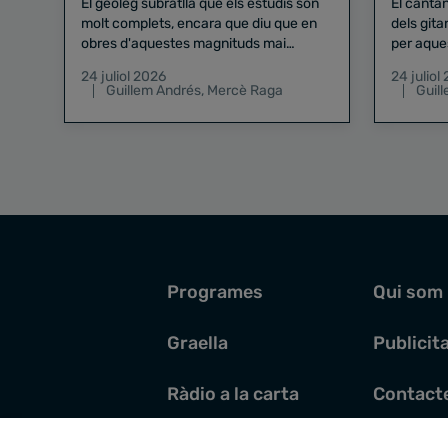
El geòleg subratlla que els estudis són
El canta
molt complets, encara que diu que en
dels gita
obres d'aquestes magnituds mai
per aque
existeix el risc zero
24 juliol 2026
24 juliol
Guillem Andrés
,
Mercè Raga
Guil
Programes
Qui som
Graella
Publicit
Ràdio a la carta
Contact
Pòdcasts
Santoral