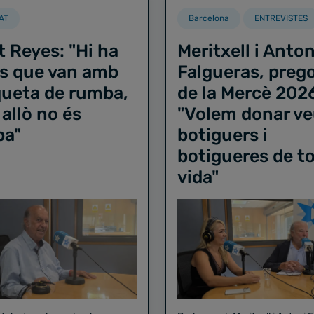
AT
Barcelona
ENTREVISTES
t Reyes: "Hi ha
Meritxell i Anton
s que van amb
Falgueras, preg
iqueta de rumba,
de la Mercè 202
 allò no és
"Volem donar ve
ba"
botiguers i
botigueres de to
vida"