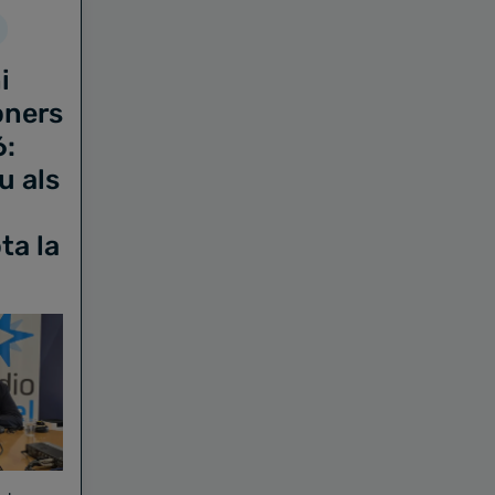
i
oners
6:
u als
ta la