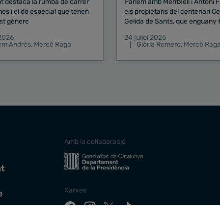
nt destaca la rumba de carrer
Parlem amb Meritxell i Antoni 
nos i el do especial que tenen
els propietaris del centenari Celler
st gènere
Gelida de Sants, que enguany f
pregó de la Mercè
 2026
24 juliol 2026
lem Andrés
,
Mercè Raga
Glòria Romero
,
Mercè Rag
Amb la col·laboració
at
Xarxes
e