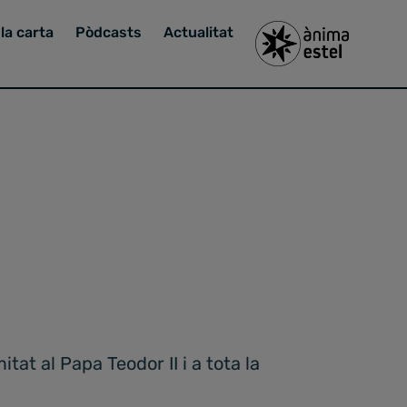
la carta
Pòdcasts
Actualitat
at al Papa Teodor II i a tota la