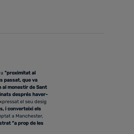
va
"proximitat al
es passat
, que va
n al monestir de Sant
inats després haver-
expressat el seu desig
, i converteixi els
mptat a Manchester,
trat "a
prop de les