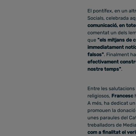
El pontífex, en un a
Socials, celebrada aq
comunicació, en totes
comentat un dels lem
que
"e
ls mitjans de 
immediatament notíci
falsos"
. Finalment h
efectivament construc
nostre temps"
.
Entre les salutacions
religiosos,
Francesc
A més, ha dedicat un
promouen la donació 
unes paraules del Cat
treballadors de Medi
com a finalitat el ve