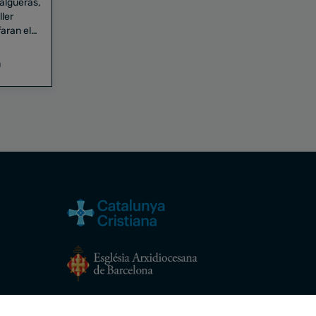
Falgueras,
aran el
a
Avís legal