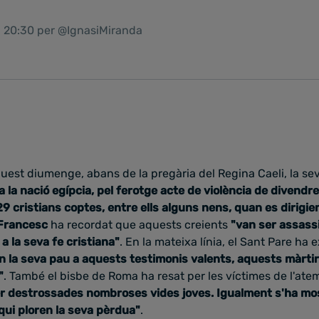
1 20:30 per @IgnasiMiranda
quest diumenge, abans de la pregària del Regina Caeli, la se
ta la nació egípcia, pel ferotge acte de violència de divendr
9 cristians coptes, entre ells alguns nens, quan es dirigie
 Francesc
ha recordat que aquests creients
"van ser assass
a la seva fe cristiana"
.
En la mateixa línia, el Sant Pare ha 
n la seva pau a aquests testimonis valents, aquests màrtirs
"
.
També el bisbe de Roma ha resat per les víctimes de l'ate
r destrossades nombroses vides joves. Igualment s'ha mos
s qui ploren la seva pèrdua"
.