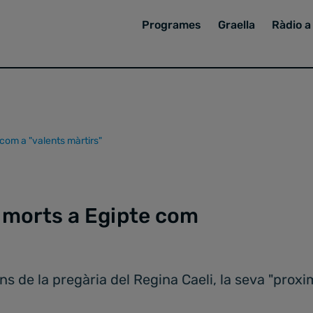
Programes
Graella
Ràdio a 
 com a "valents màrtirs"
s morts a Egipte com
 de la pregària del Regina Caeli, la seva "proximit