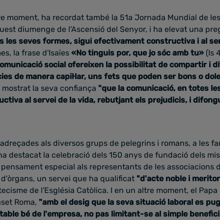
ltre moment, ha recordat també la 51a Jornada Mundial de l
uest diumenge de l'Ascensió del Senyor, i ha elevat una pre
 les seves formes, sigui efectivament constructiva i al ser
es,
la frase d'Isaïes
«No tinguis por, que jo sóc amb tu»
(Is 
comunicació social ofereixen la possibilitat de compartir i d
es de manera capil·lar, uns fets que
poden ser bons o dole
a mostrat la seva confiança
"que
la comunicació, en totes le
tiva al servei de la vida, rebutjant els prejudicis, i difon
 adreçades als diversos grups de pelegrins i romans, a les fam
ha destacat la celebració dels 150 anys de fundació dels m
 pensament especial als representants de les associacions d
d'òrgans, un servei que ha qualificat
"d'acte noble i meritor
ecisme de l'Església Catòlica.
I en un altre moment, el Papa 
aset Roma,
"amb el desig que la seva situació laboral es pug
ritable bé de l'empresa, no pas limitant-se al simple benefic