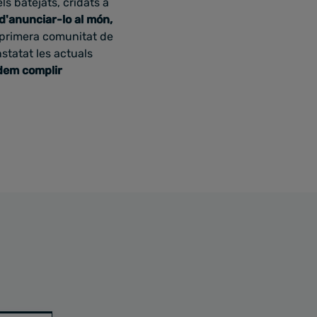
s batejats, cridats a
 d'anunciar-lo al món,
 primera comunitat de
nstatat les actuals
dem complir