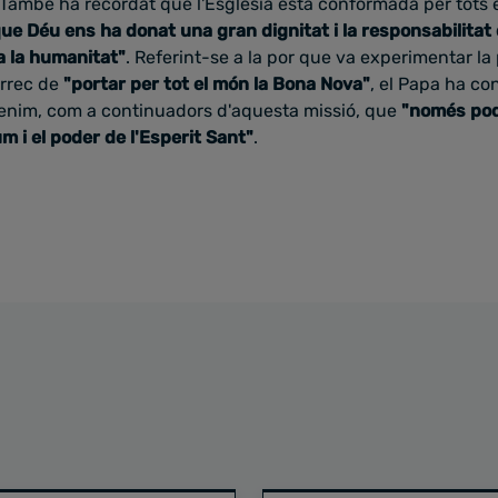
 També ha recordat que l'Església està conformada per tots el
que Déu ens ha donat una gran
dignitat i la responsabilitat
a la humanitat"
.
Referint-se a la por que va experimentar la
àrrec de
"portar per tot el món la Bona Nova"
, el Papa ha co
 tenim, com a continuadors d'aquesta missió, que
"només po
m i el poder de l'Esperit Sant
"
.