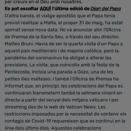
per creure en el Déu amb nosaltres.
Es pot escoltar
AQUÍ
l'última edició de
Diari del Papa
D'altra banda, el viatge apostòlic que el Papa tenia
previst realitzar a Malta, el proper 31 de maig, ha estat
ajornat sense nova data. Ho va anunciar ahir l'Oficina
de Premsa de la Santa Seu, a través del seu director,
Matteo Bruni. Havia de ser la quarta visita d'un Papa a
aquest país mediterrani i de majoria catòlica, però la
pandèmia del coronavirus ha obligat a alterar les
previsions. La visita, que coincidia amb la festa de la
Pentecosta, incloïa una parada a Gozo, una de les
petites illes malteses. I també l’Oficina de Premsa ha
informat que, en principi, les celebracions del Papa es
continuaran transmetent també la setmana vinent en
directe a partir del senyal dels mitjans vaticans i per
streaming des de la web de Vatican News. Les
restriccions imposades per la necessitat de contenir els
contagis de Covid-19 requereixen que es continuï en la
línia dels últims dies. Aquestes celebracions