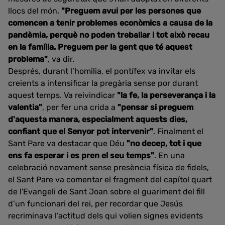
llocs del món.
"Preguem avui per les persones que
comencen a tenir problemes econòmics a causa de la
pandèmia, perquè no poden treballar i tot això recau
en la família. Preguem per la gent que té aquest
problema"
, va dir.
Després, durant l’homilia, el pontífex va invitar els
creients a intensificar la pregària sense por durant
aquest temps. Va reivindicar
"la fe, la perseverança i la
valentia"
, per fer una crida a
"pensar si preguem
d'aquesta manera, especialment aquests dies,
confiant que el Senyor pot intervenir"
. Finalment el
Sant Pare va destacar que Déu
"no decep, tot i que
ens fa esperar i es pren el seu temps"
. En una
celebració novament sense presència física de fidels,
el Sant Pare va comentar el fragment del capítol quart
de l'Evangeli de Sant Joan sobre el guariment del fill
d’un funcionari del rei, per recordar que Jesús
recriminava l’actitud dels qui volien signes evidents