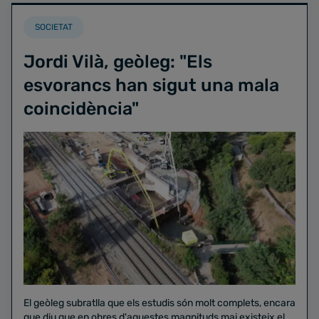
SOCIETAT
Jordi Vilà, geòleg: "Els
esvorancs han sigut una mala
coincidència"
El geòleg subratlla que els estudis són molt complets, encara
que diu que en obres d'aquestes magnituds mai existeix el