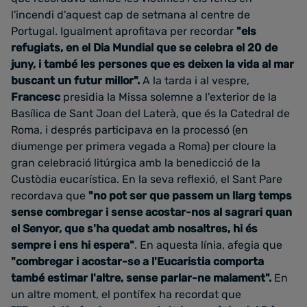
l'incendi d'aquest cap de setmana al centre de
Portugal. Igualment aprofitava per recordar
"els
refugiats, en el Dia Mundial que se celebra el 20 de
juny, i també les persones que es deixen la vida al mar
buscant un futur millor".
A la tarda i al vespre,
Francesc
presidia la Missa solemne a l'exterior de la
Basílica de Sant Joan del Laterà, que és la Catedral de
Roma, i després participava en la processó (en
diumenge per primera vegada a Roma) per cloure la
gran celebració litúrgica amb la benedicció de la
Custòdia eucarística. En la seva reflexió, el Sant Pare
recordava que
"no pot ser que passem un llarg temps
sense combregar i sense acostar-nos al sagrari quan
el Senyor, que s'ha quedat amb nosaltres, hi és
sempre i ens hi espera"
. En aquesta línia, afegia que
"combregar i acostar-se a l'Eucaristia comporta
també estimar l'altre, sense parlar-ne malament".
En
un altre moment, el pontífex ha recordat que