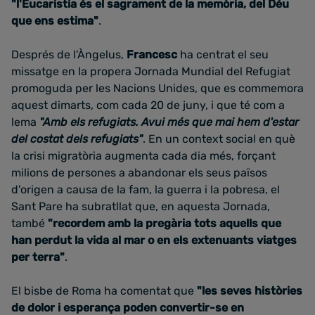
"l'Eucaristia és el sagrament de la memòria, del Déu
que ens estima"
.
Després de l'Àngelus,
Francesc
ha centrat el seu
missatge en la propera Jornada Mundial del Refugiat
promoguda per les Nacions Unides, que es commemora
aquest dimarts, com cada 20 de juny, i que té com a
l
ema
"Amb els refugiats. Avui més que mai hem d'estar
del costat dels refugiats"
. En
un context social en què
la crisi migratòria augmenta cada dia més, forçant
milions de persones a abandonar els seus països
d'origen a causa de la fam, la guerra i la pobresa,
el
Sant Pare ha subratllat que, en aquesta Jornada,
també
"recordem amb la pregària tots aquells que
han perdut la vida al mar o en els extenuants viatges
per terra"
.
El bisbe de Roma ha comentat que
"les seves històries
de dolor i esperança poden convertir-se en