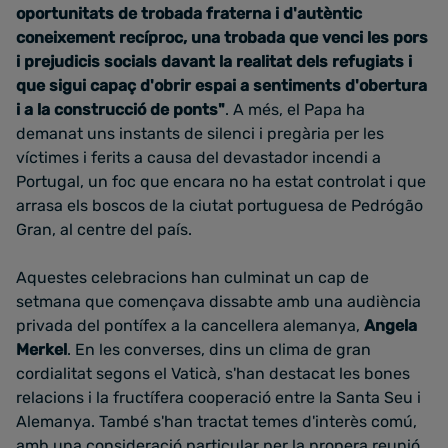
oportunitats de trobada fraterna i d'autèntic
coneixement recíproc, u
na trobada que venci les pors
i prejudicis socials davant la realitat dels refugiats i
que sigui capaç d'obrir espai a sentiments d'obertura
i a la construcció de ponts"
.
A més, el Papa ha
demanat uns instants de silenci i pregària per les
víctimes i ferits a causa del devastador incendi a
Portugal, un foc que encara no ha estat controlat i que
arrasa els boscos de la ciutat portuguesa de Pedrógão
Gran, al centre del país.
Aquestes celebracions han culminat un cap de
setmana que començava dissabte amb una audiència
privada del pontífex a la cancellera alemanya,
Angela
Merkel
. En les converses, dins un clima de gran
cordialitat segons el Vaticà,
s'han destacat les bones
relacions i la fructífera cooperació entre la Santa Seu i
Alemanya.
També s'han tractat temes d'interès comú,
amb una consideració particular per la propera reunió