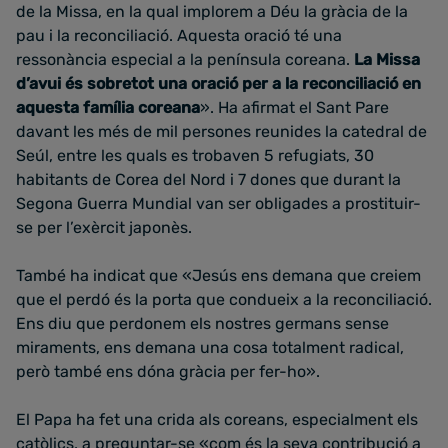
de la Missa, en la qual implorem a Déu la gràcia de la
pau i la reconciliació. Aquesta oració té una
ressonància especial a la península coreana.
La Missa
d’avui és sobretot una oració per a la reconciliació en
aquesta família coreana
». Ha afirmat el Sant Pare
davant les més de mil persones reunides la catedral de
Seúl, entre les quals es trobaven 5 refugiats, 30
habitants de Corea del Nord i 7 dones que durant la
Segona Guerra Mundial van ser obligades a prostituir-
se per l’exèrcit japonès.
També ha indicat que «Jesús ens demana que creiem
que el perdó és la porta que condueix a la reconciliació.
Ens diu que perdonem els nostres germans sense
miraments, ens demana una cosa totalment radical,
però també ens dóna gràcia per fer-ho».
El Papa ha fet una crida als coreans, especialment els
catòlics, a preguntar-se «com és la seva contribució a