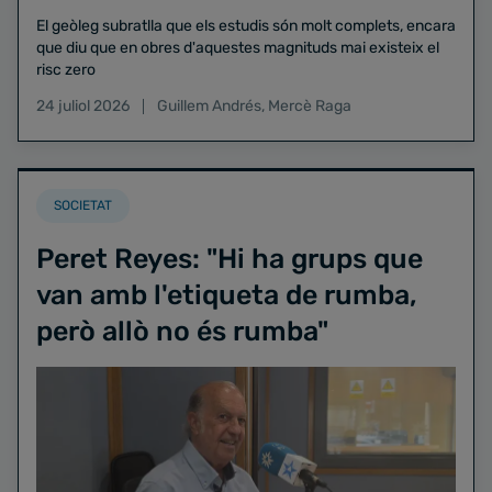
El geòleg subratlla que els estudis són molt complets, encara
que diu que en obres d'aquestes magnituds mai existeix el
risc zero
24 juliol 2026
Guillem Andrés
,
Mercè Raga
SOCIETAT
Peret Reyes: "Hi ha grups que
van amb l'etiqueta de rumba,
però allò no és rumba"