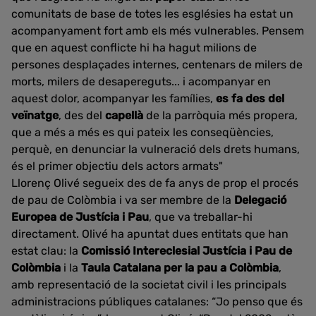
comunitats de base de totes les esglésies ha estat un
acompanyament fort amb els més vulnerables. Pensem
que en aquest conflicte hi ha hagut milions de
persones desplaçades internes, centenars de milers de
morts, milers de desapereguts... i acompanyar en
aquest dolor, acompanyar les famílies,
es fa des del
veïnatge
, des del
capellà
de la parròquia més propera,
que a més a més es qui pateix les conseqüències,
perquè, en denunciar la vulneració dels drets humans,
és el primer objectiu dels actors armats"
Llorenç Olivé segueix des de fa anys de prop el procés
de pau de Colòmbia i va ser membre de la
Delegació
Europea de Justícia i Pau
, que va treballar-hi
directament. Olivé ha apuntat dues entitats que han
estat clau: la
Comissió Intereclesial Justícia i Pau de
Colòmbia
i la
Taula Catalana per la pau a Colòmbia
,
amb representació de la societat civil i les principals
administracions públiques catalanes: “Jo penso que és