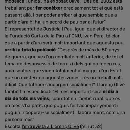
modèlica i única”, ha exposat Olivé. “Des del 2002 està
treballant per
fer conèixer
precisament tot el què està
passant allà, i per poder arribar al que sembla que a
partir d’ara hi ha, un acord de pau per al futur”
El representat de Justícia i Pau, igual que el director de
la Fundació Carta de la Pau a l’ONU, Ivan Pera, té clar
que a partir d’ara serà molt important que aquesta pau
arribi a tota la població
: “Després de més de 50 anys
de guerra, que ve d’un conflicte molt anterior, de tot el
tema de desposessió de terres i dels qui no tenen res,
amb sectors que viuen totalment al marge, d’un Estat
que no existeix en aquestes zones... és un treball molt
díficil. Que tothom s’incorpori socialment". Llorenç Olivé
també ha especificat: “El més important serà
el dia a
dia de tots els veïns
, sobretot en l’àmbit rural, que és
on més s’ha patit, que puguis fer l’acompanyement i
puguin incoporar-se socialment i laboralment, com una
persona més”
Escolta
l'entrevista a Llorenç Olivé
(minut 32)