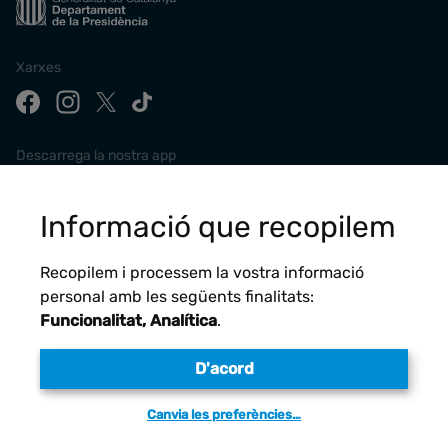
Xarxes
Descarrega la nostra app
Informació que recopilem
Recopilem i processem la vostra informació
personal amb les següents finalitats:
Funcionalitat, Analítica
.
D'acord
Avís legal
Canvia les preferències…