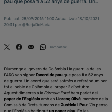
pau que posa fi a 52 anys de guerra. Un…
Publicat: 28/09/2016 11:00 Actualitzat: 13/10/2021
20:31 per @BorjaDeMaria
Comparteix
Diumenge el govern de Colòmbia i la guerrilla de les
FARC van signar
l’acord de pau
que posa fi a 52 anys
de guerra. Un acord que serà sotmès a referèndum per
tot el poble de Colòmbia el proper 2 d’octubre.
Aquest dimecres a la
Fórmula Estel
hem parlat del
paper de l’Església
amb en
Llorenç Olivé
, membre de la
Comissió de Drets Humans de
Justícia i Pau
: “Jo penso
que l’Església ha tingut
un paper clau
. En les