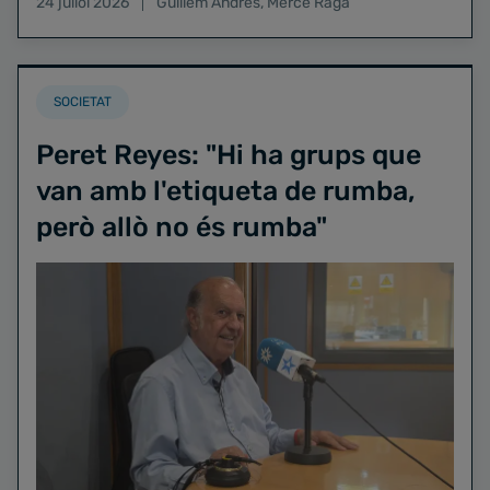
24 juliol 2026
Guillem Andrés
,
Mercè Raga
SOCIETAT
Peret Reyes: "Hi ha grups que
van amb l'etiqueta de rumba,
però allò no és rumba"