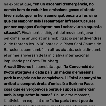
ha explicat que,
"en un escenari d'emergència, no
només hem de reduir les emissions gasos d'efecte
hivernacle, que no hem començat encara a fer, sinó
que cal elaborar lleis i replantejar infraestructures
per ser capaços d'adaptar-nos i sobreviure a aquesta
situació"
. Finalment el dirigent del moviment juvenil
pel clima ha anunciat una mobilització per al divendres
21 de febrer a les 16.00 hores a la Plaça Sant Jaume de
Barcelona, com també en altres ciutats, coincidint amb
el primer aniversari de la iniciativa internacional
impulsada per Greta Thunberg.
Arcadi Oliveres
ha constatat que
"la Convenció de
Kyoto atorgava a cada país un màxim d'emissions,
però la majoria no ho compleixen, i l'Estat espanyol ha
arribat a comprat drets d'emissió a Burkina Faso,
cosa que és vergonyosa perquè suposa comerciar
amb la seguretat humana"
. En un altre moment,
l'activista ha explicat que
"s'ha parlat molt poc de