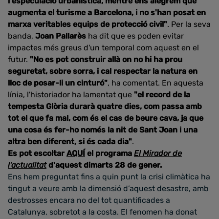
l'especulació urbanística, mentre ens alegrem que
augmenta el turisme a Barcelona, i no s'han posat en
marxa veritables equips de protecció civil"
. Per la seva
banda,
Joan Pallarès
ha dit que es poden evitar
impactes més greus d'un temporal com aquest en el
futur.
"No es pot construir allà on no hi ha prou
seguretat, sobre sorra, i cal respectar la natura en
lloc de posar-li un cinturó"
, ha comentat. En aquesta
línia, l'historiador ha lamentat que
"el record de la
tempesta Glòria durarà quatre dies, com passa amb
tot el que fa mal, com és el cas de beure cava, ja que
una cosa és fer-ho només la nit de Sant Joan i una
altra ben diferent, si és cada dia"
.
Es pot escoltar
AQUÍ
el programa
El Mirador de
l'actualitat
d'aquest dimarts 28 de gener.
Ens hem preguntat fins a quin punt la crisi climàtica ha
tingut a veure amb la dimensió d’aquest desastre, amb
destrosses encara no del tot quantificades a
Catalunya, sobretot a la costa.
El fenomen ha donat