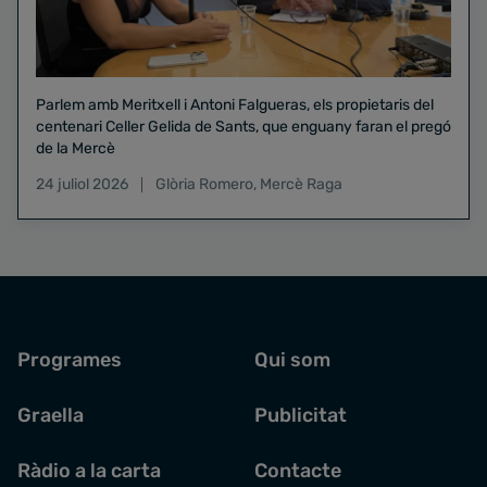
Parlem amb Meritxell i Antoni Falgueras, els propietaris del
centenari Celler Gelida de Sants, que enguany faran el pregó
de la Mercè
24 juliol 2026
Glòria Romero
,
Mercè Raga
Programes
Qui som
Graella
Publicitat
Ràdio a la carta
Contacte