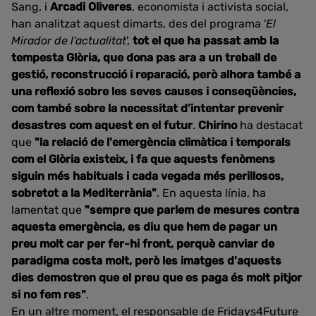
Sang, i
Arcadi Oliveres
, economista i activista social,
han analitzat aquest dimarts, des del programa '
El
Mirador de l'actualitat
',
tot el que ha passat amb la
tempesta Glòria, que dona pas ara a un treball de
gestió, reconstrucció i reparació, però alhora també a
una reflexió sobre les seves causes i conseqüències,
com també sobre la necessitat d’intentar prevenir
desastres com aquest en el futur
.
Chirino
ha destacat
que
"la relació de l'emergència climàtica i temporals
com el Glòria existeix, i fa que aquests fenòmens
siguin més habituals i cada vegada més perillosos,
sobretot a la Mediterrània"
. En aquesta línia, ha
lamentat que
"sempre que parlem de mesures contra
aquesta emergència, es diu que hem de pagar un
preu molt car per fer-hi front, perquè canviar de
paradigma costa molt, però les imatges d'aquests
dies demostren que el preu que es paga és molt pitjor
si no fem res"
.
En un altre moment, el responsable de Fridays4Future