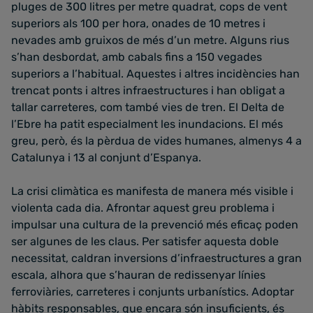
pluges de 300 litres per metre quadrat, cops de vent
superiors als 100 per hora, onades de 10 metres i
nevades amb gruixos de més d’un metre. Alguns rius
s’han desbordat, amb cabals fins a 150 vegades
superiors a l’habitual. Aquestes i altres incidències han
trencat ponts i altres infraestructures i han obligat a
tallar carreteres, com també vies de tren. El Delta de
l’Ebre ha patit especialment les inundacions. El més
greu, però, és la pèrdua de vides humanes, almenys 4 a
Catalunya i 13 al conjunt d’Espanya.
La crisi climàtica es manifesta de manera més visible i
violenta cada dia. Afrontar aquest greu problema i
impulsar una cultura de la prevenció més eficaç poden
ser algunes de les claus. Per satisfer aquesta doble
necessitat, caldran inversions d’infraestructures a gran
escala, alhora que s’hauran de redissenyar línies
ferroviàries, carreteres i conjunts urbanístics. Adoptar
hàbits responsables, que encara són insuficients, és