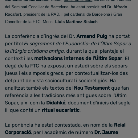
del Seminari Conciliar de Barcelona, ha estat presidit pel Dr.
Alfredo
Rocafort
, president de la RAD, i pel cardenal de Barcelona i Gran
Canceller de la FTC, Mons.
Lluís Martínez Sistach
.
La conferència d’ingrés del Dr.
Armand Puig
ha portat
per títol
El sagrament de l’Eucaristia: de l’Últim Sopar a
la litúrgia cristiana antiga
, durant la qual planteja el
context i les
motivacions internes de l’Últim Sopar
. El
degà de la FTC ha exposat un estudi sobre els sopars
jueus i els simposis grecs, per contextualitzar-los des
del punt de vista sociocultural i socioreligiós. Ha
analitzat també els textos del
Nou Testament
que fan
referència a les tradicions més antigues sobre l'Últim
Sopar, així com la
Didahké
, document d'inicis del segle
II, que conté un
ritual eucarístic
.
La ponència ha estat contestada, en nom de la
Reial
Corporació
, per l’acadèmic de número
Dr. Jaume