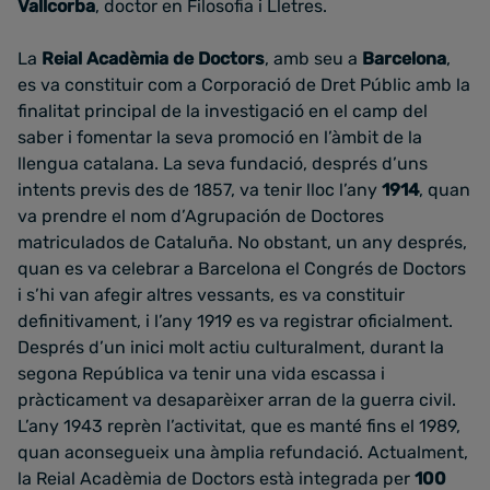
Vallcorba
, doctor en Filosofia i Lletres.
La
Reial Acadèmia de Doctors
, amb seu a
Barcelona
,
es va constituir com a Corporació de Dret Públic amb la
finalitat principal de la investigació en el camp del
saber i fomentar la seva promoció en l’àmbit de la
llengua catalana. La seva fundació, després d’uns
intents previs des de 1857, va tenir lloc l’any
1914
, quan
va prendre el nom d’Agrupación de Doctores
matriculados de Cataluña. No obstant, un any després,
quan es va celebrar a Barcelona el Congrés de Doctors
i s’hi van afegir altres vessants, es va constituir
definitivament, i l’any 1919 es va registrar oficialment.
Després d’un inici molt actiu culturalment, durant la
segona República va tenir una vida escassa i
pràcticament va desaparèixer arran de la guerra civil.
L’any 1943 reprèn l’activitat, que es manté fins el 1989,
quan aconsegueix una àmplia refundació. Actualment,
la Reial Acadèmia de Doctors està integrada per
100