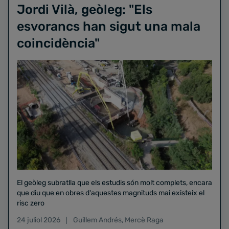
Jordi Vilà, geòleg: "Els
esvorancs han sigut una mala
coincidència"
El geòleg subratlla que els estudis són molt complets, encara
que diu que en obres d'aquestes magnituds mai existeix el
risc zero
24 juliol 2026
Guillem Andrés
,
Mercè Raga