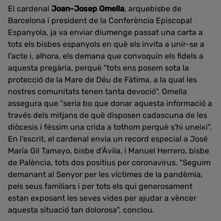
El cardenal
Joan-Josep Omella
, arquebisbe de
Barcelona i president de la Conferència Episcopal
Espanyola, ja va enviar diumenge passat una carta a
tots els bisbes espanyols en què els invita a unir-se a
l'acte i, alhora, els demana que convoquin els fidels a
aquesta pregària, perquè "tots ens posem sota la
protecció de la Mare de Déu de Fàtima, a la qual les
nostres comunitats tenen tanta devoció". Omella
assegura que "seria bo que donar aquesta informació a
través dels mitjans de què disposen cadascuna de les
diòcesis i féssim una crida a tothom perquè s'hi uneixi".
En l'escrit, el cardenal
envia un record especial a José
María Gil Tamayo, bisbe d'Àvila, i Manuel Herrero, bisbe
de Palència, tots dos positius per coronavirus. "Seguim
demanant al Senyor per les víctimes de la pandèmia,
pels seus familiars i per tots els qui generosament
estan exposant les seves vides per ajudar a vèncer
aquesta situació tan dolorosa", conclou.