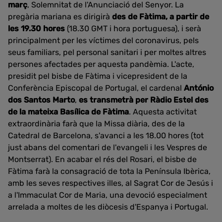
març
, Solemnitat de l'Anunciació del Senyor. La
pregària mariana es dirigirà
des de Fàtima, a partir de
les 19.30 hores
(18.30 GMT i hora portuguesa), i serà
principalment per les víctimes del coronavirus, pels
seus familiars, pel personal sanitari i per moltes altres
persones afectades per aquesta pandèmia. L'acte,
presidit pel bisbe de Fàtima i vicepresident de la
Conferència Episcopal de Portugal, el cardenal
António
dos Santos Marto
,
es transmetrà per Ràdio Estel des
de la mateixa Basílica de Fàtima
. Aquesta activitat
extraordinària farà que la Missa diària, des de la
Catedral de Barcelona, s'avanci a les 18.00 hores (tot
just abans del comentari de l'evangeli i les Vespres de
Montserrat). En acabar el rés del Rosari, el bisbe de
Fàtima farà la consagració de tota la Península Ibèrica,
amb les seves respectives illes, al Sagrat Cor de Jesús i
a l'Immaculat Cor de Maria, una devoció especialment
arrelada a moltes de les diòcesis d'Espanya i Portugal.