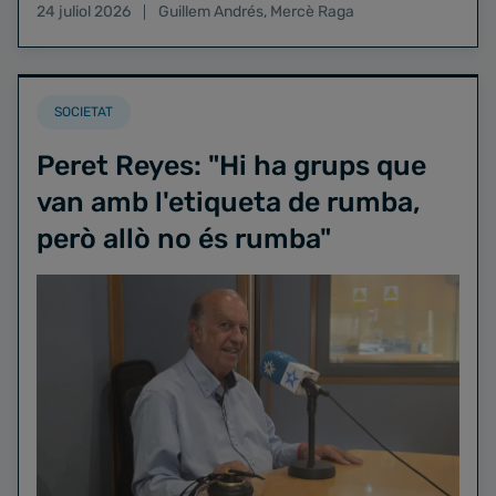
24 juliol 2026
Guillem Andrés
,
Mercè Raga
SOCIETAT
Peret Reyes: "Hi ha grups que
van amb l'etiqueta de rumba,
però allò no és rumba"