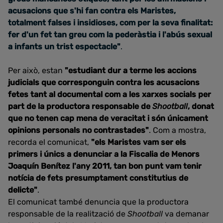
acusacions que s'hi fan contra els Maristes,
totalment falses i insidioses, com per la seva finalitat:
fer d'un fet tan greu com la pederàstia i l'abús sexual
a infants un trist espectacle"
.
Per això, estan
"estudiant dur a terme les accions
judicials que corresponguin contra les acusacions
fetes tant al documental com a les xarxes socials per
part de la productora responsable de
Shootball
, donat
que no tenen cap mena de veracitat i són únicament
opinions personals no contrastades"
. Com a mostra,
recorda el comunicat,
"els Maristes vam ser els
primers i únics a denunciar a la Fiscalia de Menors
Joaquín Benítez l'any 2011, tan bon punt vam tenir
notícia de fets presumptament constitutius de
delicte"
.
El comunicat també denuncia que la productora
responsable de la realització de
Shootball
va demanar