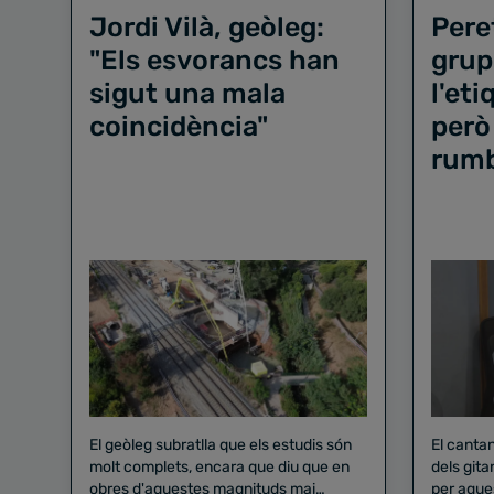
Jordi Vilà, geòleg:
Pere
"Els esvorancs han
grup
sigut una mala
l'et
coincidència"
però
rum
El geòleg subratlla que els estudis són
El canta
molt complets, encara que diu que en
dels gita
obres d'aquestes magnituds mai
per aque