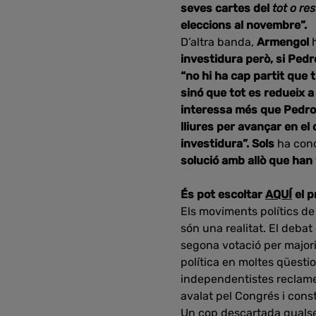
seves cartes del
tot o re
eleccions al novembre”.
D’altra banda,
Armengol
investidura però, si Pedro
“no hi ha cap partit que
sinó que tot es redueix 
interessa més que Pedro 
lliures per avançar en el
investidura”. Sols
ha con
solució amb allò que han 
És pot escoltar
AQUÍ
el 
Els moviments polítics de 
són una realitat. El debat 
segona votació per majori
política en moltes qüestio
independentistes reclame
avalat pel Congrés i const
Un cop descartada qualsev