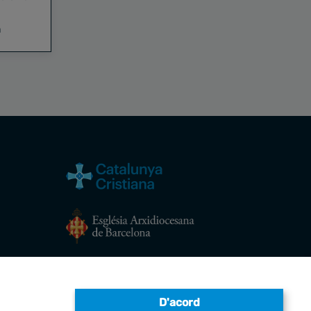
a
Avís legal
D'acord