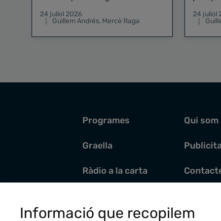
existeix el risc zero
24 juliol 2026
24 juliol
Guillem Andrés
,
Mercè Raga
Guil
Programes
Qui som
Graella
Publicit
Ràdio a la carta
Contact
Pòdcasts
Santoral
Informació que recopilem
Actualitat