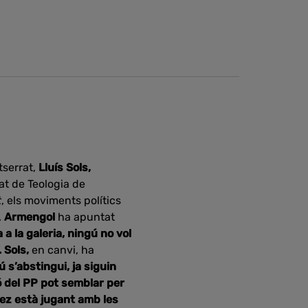
tserrat,
Lluís Sols,
at de Teologia de
t
, els moviments polítics
.
Armengol
ha apuntat
 a la galeria, ningú no vol
 Sols,
en canvi, ha
 s’abstingui, ja siguin
ó del PP pot semblar per
ez està jugant amb les