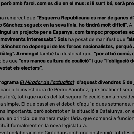
s
però amb farol, com es diu en el mus: si li surt bé, serà pre
ha remarcat que
“Esquerra Republicana es mor de ganes d’a
 Sánchez segueix en la seva línia, ho tindrà molt difícil”.
A 
 tingui un projecte per a Espanya, com tampoc propostes e
a moviments interessats”. Sols
ha posat de manifest que
“al
Sánchez no depengui de les forces nacionalistes, perquè 
 diàleg”. Armengol
també ha destacat que,
“per al bé comú, e
clòs que
“ens manca cultura de coalició”
i que
“l'obligació 
votat els electors”.
programa
El Mirador de l’actualitat
d'aquest divendres 5 de ju
cara a la investidura de Pedro Sánchez, que finalment serà els
es farà, tot i que no és del tot segura l’elecció com a preside
a simple. El que passi en el debat, d'aquí a dues setmanes,
ns importants, però sobretot en la situació a Catalunya, on e
n, en principi de manera majoritària, que comenci a funcio
ituït formalment en la nova legislatura.
ol col·laboració de Ciutadans amb una abstenció, tot i les 