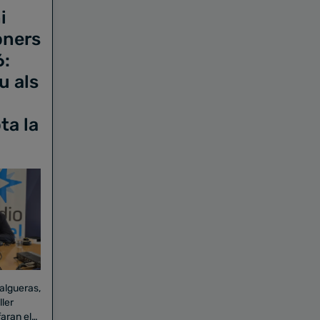
i
oners
6:
u als
ta la
Falgueras,
aran el