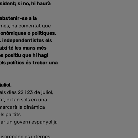
sident; si no, hi haurà
bstenir-se a la
més, ha comentat que
conòmiques o polítiques,
s independentistes els
així té les mans més
s positiu que hi hagi
dels polítics és trobar una
liol.
 dies 22 i 23 de juliol,
nt, ni tan sols en una
 marcarà la dinàmica
ls partits
nar un govern espanyol ja
discrepàncies internes