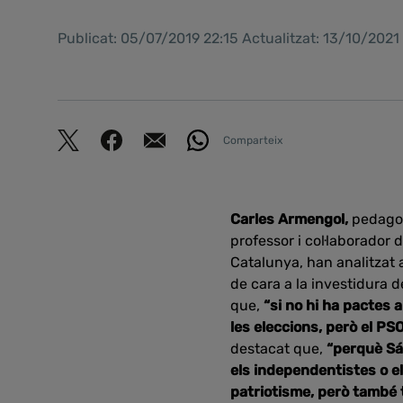
Publicat: 05/07/2019 22:15 Actualitzat: 13/10/202
Comparteix
Carles Armengol,
pedagog
professor i col·laborador d
Catalunya, han analitzat
de cara a la investidura d
que,
“si no hi ha pactes 
les eleccions, però el P
destacat que,
“perquè Sán
els independentistes o e
patriotisme, però també t