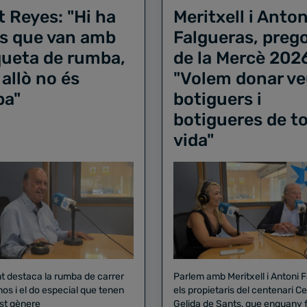
t Reyes: "Hi ha
Meritxell i Anton
s que van amb
Falgueras, preg
iqueta de rumba,
de la Mercè 202
 allò no és
"Volem donar ve
ba"
botiguers i
botigueres de to
vida"
nt destaca la rumba de carrer
Parlem amb Meritxell i Antoni 
nos i el do especial que tenen
els propietaris del centenari Celler
st gènere
Gelida de Sants, que enguany f