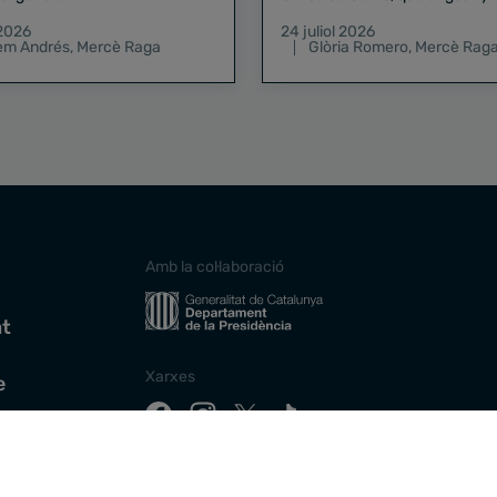
pregó de la Mercè
 2026
24 juliol 2026
lem Andrés
,
Mercè Raga
Glòria Romero
,
Mercè Rag
Amb la col·laboració
at
Xarxes
e
Descarrega la nostra app