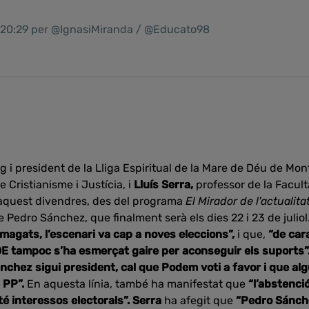
1 20:29 per @IgnasiMiranda / @Educato98
 i president de la Lliga Espiritual de la Mare de Déu de Mon
e Cristianisme i Justícia, i
Lluís Serra,
professor de la Facult
 aquest divendres, des del programa
El Mirador de l'actualita
e Pedro Sánchez, que finalment serà els dies 22 i 23 de juliol
amagats, l’escenari va cap a noves eleccions”,
i que,
“de cara
SOE tampoc s’ha esmerçat gaire per aconseguir els suports”.
chez sigui president, cal que Podem voti a favor i que algú
l PP”.
En aquesta línia, també ha manifestat que
“l’abstenci
é interessos electorals”. Serra
ha afegit que
“Pedro Sánch