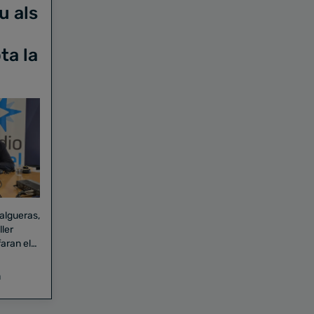
u als
ta la
Falgueras,
aran el
a