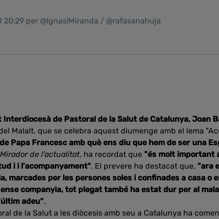
1 20:29 per @IgnasiMiranda / @rafasanahuja
t Interdiocesà de Pastoral de la Salut de Catalunya, Joan B
del Malalt, que se celebra aquest diumenge amb el lema "Ac
 de Papa Francesc amb què ens diu que hem de ser una Esg
 Mirador de l'actualitat
, ha recordat que
"és molt important a
itud i i l'acompanyament"
. El prevere ha destacat que,
"ara 
, marcades per les persones soles i confinades a casa o en
nse companyia, tot plegat també ha estat dur per al malalt 
’últim adeu"
.
oral de la Salut a les diòcesis amb seu a Catalunya ha come