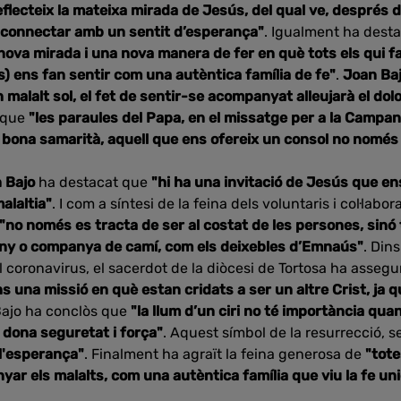
eflecteix la mateixa mirada de Jesús, del qual ve, després d
a connectar amb un sentit d’esperança"
. Igualment ha dest
 nova mirada i una nova manera de fer en què tots els qui 
ens fan sentir com una autèntica família de fe"
.
Joan Ba
 malalt sol, el fet de sentir-se acompanyat alleujarà el dolo
t que
"les paraules del Papa, en el missatge per a la Campan
 bona samarità, aquell que ens ofereix un consol no només
 Bajo
ha destacat que
"hi ha una invitació de Jesús que en
malaltia"
. I com a síntesi de la feina dels voluntaris i col·lab
"no només es tracta de ser al costat de les persones, sinó
any o companya de camí, com els deixebles d’Emnaús"
. Din
el coronavirus, el sacerdot de la diòcesi de Tortosa ha asseg
s una missió en què estan cridats a ser un altre Crist, ja qu
Bajo ha conclòs que
"la llum d’un ciri no té importància qua
 dona seguretat i força"
. Aquest símbol de la resurrecció, s
i l'esperança"
. Finalment ha agraït la feina generosa de
"tot
ar els malalts, com una autèntica família que viu la fe un