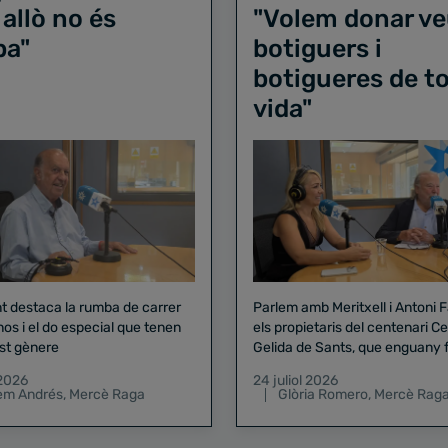
 allò no és
"Volem donar ve
ba"
botiguers i
botigueres de to
vida"
nt destaca la rumba de carrer
Parlem amb Meritxell i Antoni 
nos i el do especial que tenen
els propietaris del centenari Celler
st gènere
Gelida de Sants, que enguany f
pregó de la Mercè
 2026
24 juliol 2026
lem Andrés
,
Mercè Raga
Glòria Romero
,
Mercè Rag