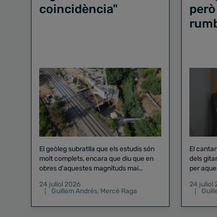
coincidència"
però
rum
El geòleg subratlla que els estudis són
El canta
molt complets, encara que diu que en
dels gita
obres d'aquestes magnituds mai
per aque
existeix el risc zero
24 juliol 2026
24 juliol
Guillem Andrés
,
Mercè Raga
Guil