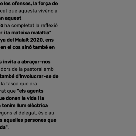
e les ofenses, la força de
acat que aquesta vivència
fan aquest
jo
ha completat la reflexió
r i la mateixa malaltia"
.
ya del Malalt 2020, ens
 en el cos sinó també en
s invita a abraçar-nos
oradors de la pastoral amb
 també d'involucrar-se de
s la tasca que ara
urat que
"els agents
e donen la vida i la
n tenim llum elèctrica
egons el delegat, és clau
es aquelles persones que
ida"
.