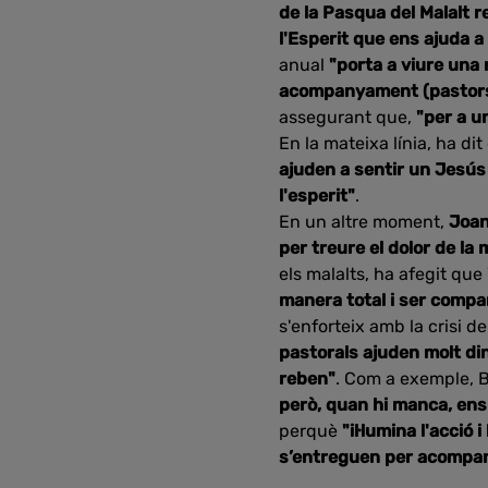
de la Pasqua del Malalt r
l'Esperit que ens ajuda 
anual
"porta a viure una
acompanyament (pastors) 
assegurant que,
"per a un
En la mateixa línia, ha di
ajuden a sentir un Jesús
l'esperit"
.
En un altre moment,
Joan
per treure el dolor de la 
els malalts, ha afegit que
manera total i ser comp
s'enforteix amb la crisi d
pastorals ajuden molt din
reben"
. Com a exemple, 
però, quan hi manca, ens
perquè
"il·lumina l'acció 
s’entreguen per acompany