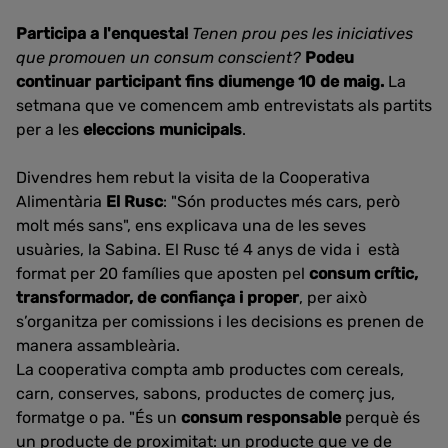
Participa a l'enquesta!
Tenen prou pes les iniciatives
que promouen un consum conscient?
Podeu
continuar participant fins diumenge 10 de maig.
La
setmana que ve comencem amb entrevistats als partits
per a les
eleccions municipals
.
Divendres hem rebut la visita de la Cooperativa
Alimentària
El Rusc
: "Són productes més cars, però
molt més sans", ens explicava una de les seves
usuàries, la Sabina. El Rusc té 4 anys de vida i està
format per 20 famílies que aposten pel
consum crític,
transformador, de confiança i proper
, per això
s’organitza per comissions i les decisions es prenen de
manera assambleària.
La cooperativa compta amb productes com cereals,
carn, conserves, sabons, productes de comerç jus,
formatge o pa. "És un
consum responsable
perquè és
un producte de proximitat: un producte que ve de