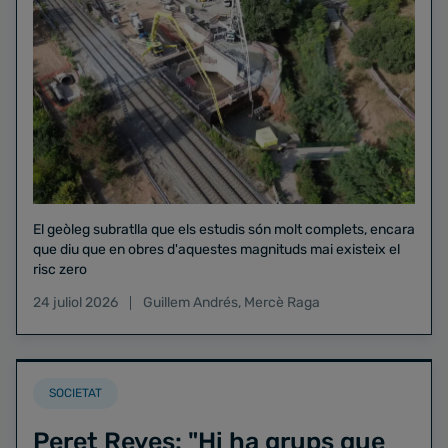
El geòleg subratlla que els estudis són molt complets, encara
que diu que en obres d'aquestes magnituds mai existeix el
risc zero
24 juliol 2026
Guillem Andrés
,
Mercè Raga
SOCIETAT
Peret Reyes: "Hi ha grups que