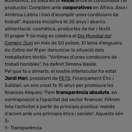
econòmics. Es basa en el
vincle
entre el consumidor i el
productor. Comptem amb
cooperatives
en Àfrica, Àsia i
Amèrica Latina i han d'acomplir unes condicions de
treball". Aquesta iniciativa té 20 anys i abarca
alimentació, cosmètica, productes de llar i tèxtil.
El proper 9 de maig es celebra el
Dia Mundial del
Comerç Just
en més de 50 països. El lema d'enguany
és:
Estira del fil
per denunciar la situació dels
treballadors tèxtils: "Víctimes d'unes condicions de
treball horribles", ha definit Simona Basile.
Pel que fa a dimarts, el nostre interlocutor ha estat
Jordi Marí
, president de
FETS
, Finançament Ètic i
Solidari, un ens creat fa 15 anys per promoure les
finances ètiques: "Fem
transparència absoluta
, en
contraposició a l'opacitat del sector financer. Filtrem
tota l'activitat a partir de principis positius: només
d'acord amb uns principis ètics i socials". Aquests són
5:
1- Transparència