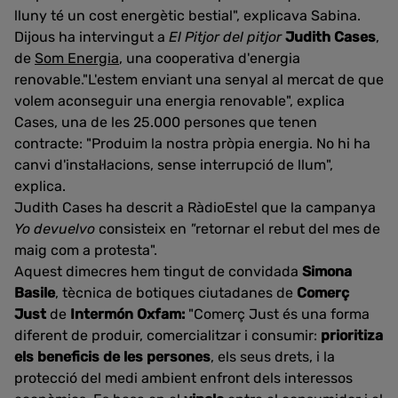
lluny té un cost energètic bestial", explicava Sabina.
Dijous ha intervingut a
El Pitjor del pitjor
Judith Cases
,
de
Som Energia
, una cooperativa d'energia
renovable."L'estem enviant una senyal al mercat de que
volem aconseguir una energia renovable", explica
Cases, una de les 25.000 persones que tenen
contracte: "Produim la nostra pròpia energia. No hi ha
canvi d'instal·lacions, sense interrupció de llum",
explica.
Judith Cases ha descrit a RàdioEstel que la campanya
Yo devuelvo
consisteix en
"
retornar el rebut del mes de
maig com a protesta".
Aquest dimecres hem tingut de convidada
Simona
Basile
, tècnica de botiques ciutadanes de
Comerç
Just
de
Intermón Oxfam:
"Comerç Just és una forma
diferent de produir, comercialitzar i consumir:
prioritiza
els beneficis de les persones
, els seus drets, i la
protecció del medi ambient enfront dels interessos