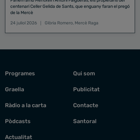
Parlem amb Meritxell i Antoni Falgueras, els propietaris del
centenari Celler Gelida de Sants, que enguany faran el pregó
de la Mercè
24 juliol 2026
Glòria Romero
,
Mercè Raga
Programes
Qui som
Graella
Publicitat
Ràdio a la carta
Contacte
Pòdcasts
Santoral
Actualitat