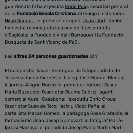
guardonats hi ha el jesuïta
Enric Puig
, secretari general
de la
Fundació Escola Cristiana
, el monjo i historiador
Hilari Raguer,
i el prevere tarragoní
Joan Llort
. També
han estat reconeguda la tasca de dues entitats
d'Església: la
Fundació Vidal i Barraquer
i la
Fundació
Busquets de Sant Vicenç de Paül
.
Les
altres 24 persones guardonades
són:
El compositor Xavier Berenguel; la fotoperiodista de
Terrassa Joana Biernés; el filòleg José Manuel Blecua;
la jurista Alegría Borràs; el promotor cultural Josep
Maria Busquets; l'escriptor Jaume Cabré; l'agent
comercial Aureli Casabona; l'executiu Enric Crous;
l'escriptor Suso de Toro; l'actriu Vicky Peña; el
cartellista Macari Gómez; la pedagoga Rosa Gratacós; el
farmacèutic Joan Josep Guinovart; el fotògraf Marià-
Ignasi Marroyo; el periodista Josep Maria Martí i Martí;