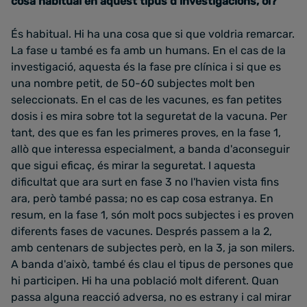
cosa habitual en aquest tipus d'investigacions, oi?
És habitual. Hi ha una cosa que si que voldria remarcar.
La fase u també es fa amb un humans. En el cas de la
investigació, aquesta és la fase pre clínica i si que es
una nombre petit, de 50-60 subjectes molt ben
seleccionats. En el cas de les vacunes, es fan petites
dosis i es mira sobre tot la seguretat de la vacuna. Per
tant, des que es fan les primeres proves, en la fase 1,
allò que interessa especialment, a banda d'aconseguir
que sigui eficaç, és mirar la seguretat. I aquesta
dificultat que ara surt en fase 3 no l'havien vista fins
ara, però també passa; no es cap cosa estranya. En
resum, en la fase 1, són molt pocs subjectes i es proven
diferents fases de vacunes. Després passem a la 2,
amb centenars de subjectes però, en la 3, ja son milers.
A banda d'això, també és clau el tipus de persones que
hi participen. Hi ha una població molt diferent. Quan
passa alguna reacció adversa, no es estrany i cal mirar