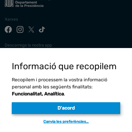
Xarxes
Descarrega la nostra app
Informació que recopilem
Recopilem i processem la vostra informació
personal amb les següents finalitats:
Funcionalitat, Analítica
.
D'acord
Avís legal
Canvia les preferències…