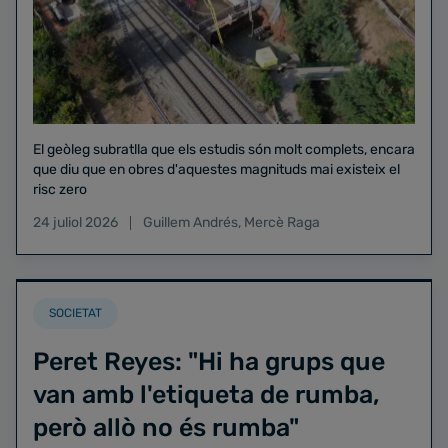
El geòleg subratlla que els estudis són molt complets, encara
que diu que en obres d'aquestes magnituds mai existeix el
risc zero
24 juliol 2026
Guillem Andrés
,
Mercè Raga
SOCIETAT
Peret Reyes: "Hi ha grups que
van amb l'etiqueta de rumba,
però allò no és rumba"