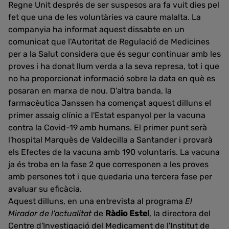
Regne Unit després de ser suspesos ara fa vuit dies pel
fet que una de les voluntàries va caure malalta. La
companyia ha informat aquest dissabte en un
comunicat que l'Autoritat de Regulació de Medicines
per a la Salut considera que és segur continuar amb les
proves i ha donat llum verda a la seva represa, tot i que
no ha proporcionat informació sobre la data en què es
posaran en marxa de nou. D’altra banda, la
farmacèutica Janssen ha començat aquest dilluns el
primer assaig clínic a l'Estat espanyol per la vacuna
contra la Covid-19 amb humans. El primer punt serà
l'hospital Marquès de Valdecilla a Santander i provarà
els Efectes de la vacuna amb 190 voluntaris. La vacuna
ja és troba en la fase 2 que corresponen a les proves
amb persones tot i que quedaria una tercera fase per
avaluar su eficàcia.
Aquest dilluns, en una entrevista al programa
El
Mirador de l'actualitat
de
Ràdio Estel
, la directora del
Centre d'Investigació del Medicament de l'Institut de