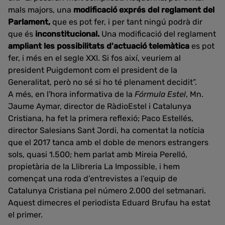
mals majors, una
modificació exprés
del reglament del
Parlament,
que es pot fer, i per tant ningú podrà dir
que és
inconstitucional.
Una modificació del reglament
ampliant les possibilitats d'actuació telemàtica
es pot
fer, i més en el segle XXI. Si fos així, veuriem al
president Puigdemont com el president de la
Generalitat, però no sé si ho té plenament decidit”.
A més, en l'hora informativa de la
Fórmula Estel
, Mn.
Jaume Aymar, director de RàdioEstel i Catalunya
Cristiana, ha fet la primera reflexió; Paco Estellés,
director Salesians Sant Jordi, ha comentat la notícia
que el 2017 tanca amb el doble de menors estrangers
sols, quasi 1.500; hem parlat amb Mireia Perelló,
propietària de la Llibreria La Impossible, i hem
començat una roda d’entrevistes a l’equip de
Catalunya Cristiana pel número 2.000 del setmanari.
Aquest dimecres el periodista Eduard Brufau ha estat
el primer.