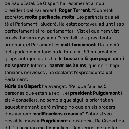
de RàdioEstel. De Gispert ha recomenat al nou
president del Parlament,
Roger Torrent
: “Sobretot,
sobretot,
molta paciència, molta
. L’experència que ell
té al Parlament l’ajudarà. Ha estat portaveu adjunt i sap
perfectament el rol parlamentari. Vist el que hem vist
en els darrers anys amb Forcadell i els presidents
anteriors, el Parlament és
molt tensionant
. I la funció
dels parlamementaris no la fan fàcil. S’han creat dos
grups antagonics, i s’ha de
buscar allò que pugui unir i
no separar
. Intentar
calmar els ànims
, que no hi hagi
tensions nervioses”, ha declarat l'expresidenta del
Parlament.
Núria de Gispert
ha avançat: “Pel que fa a les 5
persones que estan a l'exili, el
president Puigdemont
i
els 4 consellers, no sembla que sigui la prioritat en
aquest moment, però m'imagino que en els propers
dies veurem
modificacions o canvis
”. Sobre si veu
possible investir
Puigdemont
a distància, De Gispert ha
dit: "Li posaran molt complicat. Requeriria, per evitar