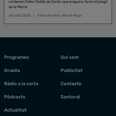
centenari Celler Gelida de Sants, que enguany faran el pregó
de la Mercè
24 juliol 2026
Glòria Romero
,
Mercè Raga
Programes
Qui som
Graella
Publicitat
Ràdio a la carta
Contacte
Pòdcasts
Santoral
Actualitat