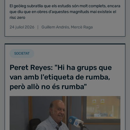
El geòleg subratlla que els estudis són molt complets, encara
que diu que en obres d'aquestes magnituds mai existeix el
risc zero
24 juliol 2026
Guillem Andrés
,
Mercè Raga
SOCIETAT
Peret Reyes: "Hi ha grups que
van amb l'etiqueta de rumba,
però allò no és rumba"