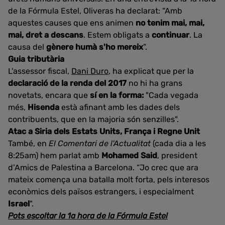
de la Fórmula Estel, Oliveras ha declarat: “Amb
aquestes causes que ens animen
no tenim mai, mai,
mai, dret a descans
. Estem obligats a
continuar
. La
causa del
gènere humà s'ho mereix
”.
Guia tributària
L'assessor fiscal,
Dani Duro
, ha explicat que per la
declaració de la renda del 2017
no hi ha grans
novetats, encara que
sí en la forma:
"Cada vegada
més,
Hisenda
està afinant amb les dades dels
contribuents, que en la majoria són senzilles".
Atac a Siria dels Estats Units, França i Regne Unit
També, en
El Comentari de l'Actualitat
(cada dia a les
8:25am) hem parlat amb
Mohamed Said
, president
d’Amics de Palestina a Barcelona. “Jo crec que ara
mateix comença una batalla molt forta, pels interesos
econòmics dels països estrangers, i especialment
Israel
".
Pots escoltar la 1a hora de la Fórmula Estel