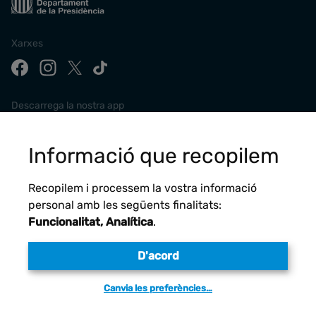
Xarxes
Descarrega la nostra app
Informació que recopilem
Recopilem i processem la vostra informació
personal amb les següents finalitats:
Funcionalitat, Analítica
.
D'acord
Avís legal
Canvia les preferències…