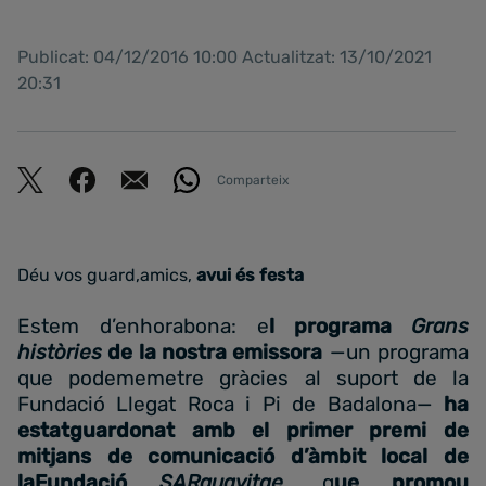
Publicat: 04/12/2016 10:00 Actualitzat: 13/10/2021
20:31
Comparteix
Déu vos guard,amics,
avui és festa
Estem d’enhorabona: e
l programa
Grans
històries
de la nostra emissora
­—u­­n programa
que podememetre gràcies al suport de la
Fundació Llegat Roca i Pi de Badalona—
ha
estatguardonat amb el primer premi de
mitjans de comunicació d’àmbit local de
laFundació
SARquavitae
, q
ue promou