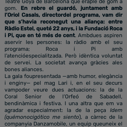
Teatre Goya de Barcelona que eraple de gom a
gom.
En rebre el guardó, juntament amb
l’Oriol Casals, directordel programa, vam dir
que s’havia reconegut una aliança: entre
Ràdio Estel, queté 22 anys, i la Fundació Roca
i Pi, que en té més de cent
. Ambdues aspiren
aservir les persones: la ràdio amb el seu
programa; Roca i Pi amb
l’atencióespecialitzada. Però idèntica voluntat
de servei. La societat avança gràcies ales
bones aliances.
La gala foupresentada —amb humor, elegància
i enginy— pel mag Lari i, en el seu decurs
vampoder veure dues actuacions: la de la
Coral Senior de l’Orfeó de Sabadell,
bendinàmica i festiva. I una altra que em va
agradar especialment: la de la peça
Idem
(quémonocigótico me siento
), a càrrec de la
companyia Danzamobile, un equip queuneix el