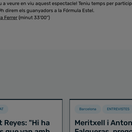
 a veure en viu aquest espectacle! Teniu temps per particip
 9h direm els guanyadors a la Fórmula Estel.
ra Ferrer
(minut 33'00'')
AT
Barcelona
ENTREVISTES
t Reyes: "Hi ha
Meritxell i Anton
s que van amb
Falgueras, preg