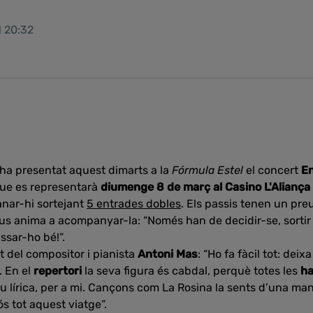
1 20:32
ha presentat aquest dimarts a la
Fórmula Estel
el concert
En
que es representarà
diumenge 8 de març al Casino L'Aliança
anar-hi sortejant
5 entrades dobles
. Els passis tenen un pr
r us anima a acompanyar-la: “Només han de decidir-se, sortir 
assar-ho bé!”.
t del compositor i pianista
Antoni Mas
: “Ho fa fàcil tot: deix
. En el
repertori
la seva figura és cabdal, perquè totes les
ha
eu lírica, per a mi. Cançons com La Rosina la sents d’una 
ós tot aquest viatge”.