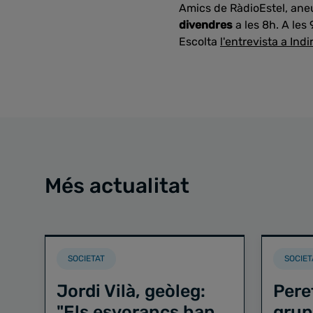
Amics de RàdioEstel, aneu
divendres
a les 8h. A les
Escolta
l'entrevista a Indi
Més actualitat
SOCIETAT
SOCIET
Jordi Vilà, geòleg:
Pere
"Els esvorancs han
grup