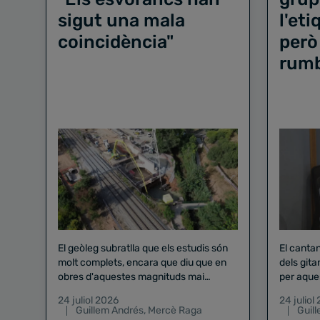
sigut una mala
l'et
coincidència"
però
rum
El geòleg subratlla que els estudis són
El canta
molt complets, encara que diu que en
dels gita
obres d'aquestes magnituds mai
per aque
existeix el risc zero
24 juliol 2026
24 juliol
Guillem Andrés
,
Mercè Raga
Guil