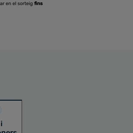
ar en el sorteig
fins
i
oners