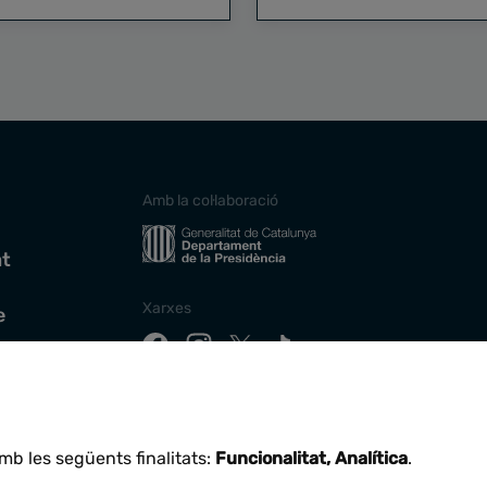
Amb la col·laboració
at
Xarxes
e
Descarrega la nostra app
mb les següents finalitats:
Funcionalitat, Analítica
.