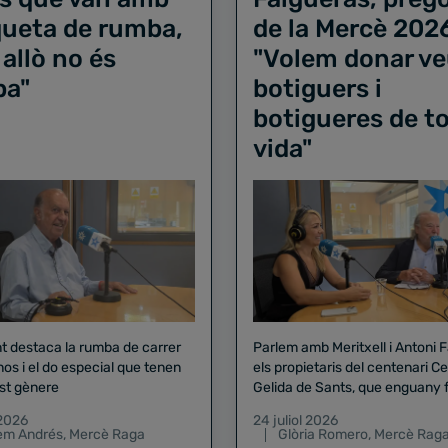
iqueta de rumba,
de la Mercè 202
 allò no és
"Volem donar ve
ba"
botiguers i
botigueres de to
vida"
nt destaca la rumba de carrer
Parlem amb Meritxell i Antoni 
nos i el do especial que tenen
els propietaris del centenari Celler
st gènere
Gelida de Sants, que enguany f
pregó de la Mercè
 2026
24 juliol 2026
lem Andrés
,
Mercè Raga
Glòria Romero
,
Mercè Rag