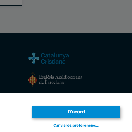
Avís legal
D'acord
Canvia les preferències…