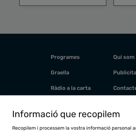
Programes
Qui som
Graella
Publicit
Ràdio a la carta
Contact
Pòdcasts
Santoral
Informació que recopilem
Actualitat
Recopilem i processem la vostra informació personal a