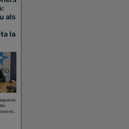
6:
u als
ta la
Falgueras,
aran el
a