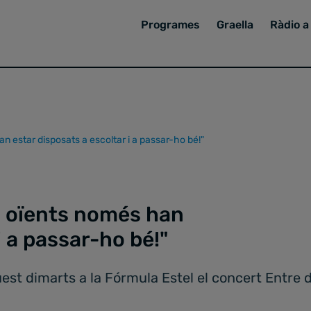
Programes
Graella
Ràdio a 
an estar disposats a escoltar i a passar-ho bé!"
ls oïents només han
i a passar-ho bé!"
est dimarts a la Fórmula Estel el concert Entre 