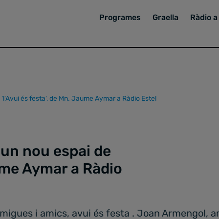
Programes
Graella
Ràdio a 
'l'Avui és festa', de Mn. Jaume Aymar a Ràdio Estel
 un nou espai de
aume Aymar a Ràdio
igues i amics, avui és festa . Joan Armengol, am