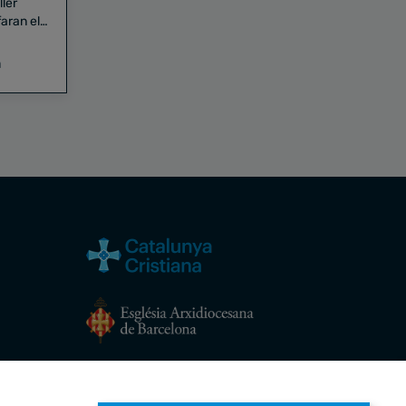
aran el
a
Avís legal