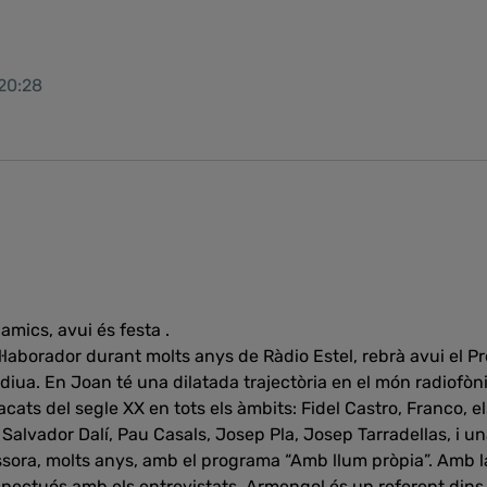
 20:28
amics, avui és festa .
ol·laborador durant molts anys de Ràdio Estel, rebrà avui el P
adiua. En Joan té una dilatada trajectòria en el món radiofòn
cats del segle XX en tots els àmbits: Fidel Castro, Franco, e
 Salvador Dalí, Pau Casals, Josep Pla, Josep Tarradellas, i una
ssora, molts anys, amb el programa “Amb llum pròpia”. Amb la
pectuós amb els entrevistats, Armengol és un referent dins 