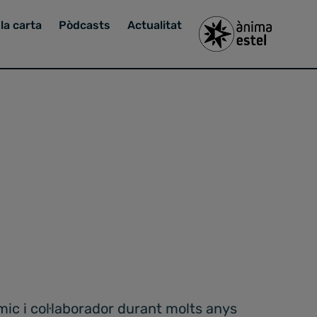
la carta
Pòdcasts
Actualitat
ic i col·laborador durant molts anys