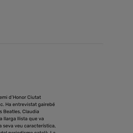
remi d’Honor Ciutat
ic. Ha entrevistat gairebé
ls Beatles, Claudia
 llarga llista que va
 seva veu característica,
del periodisme català. La