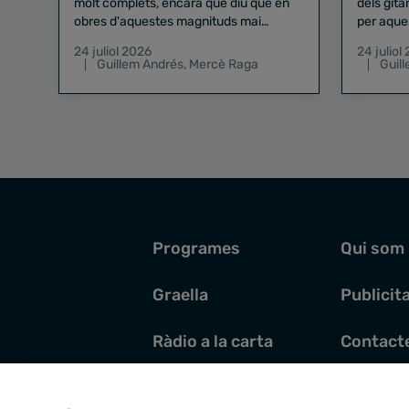
molt complets, encara que diu que en
dels gita
obres d'aquestes magnituds mai
per aque
existeix el risc zero
24 juliol 2026
24 juliol
Guillem Andrés
,
Mercè Raga
Guil
Programes
Qui som
Graella
Publicit
Ràdio a la carta
Contact
Pòdcasts
Santoral