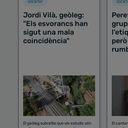
SOCIETAT
SOCIET
Jordi Vilà, geòleg:
Pere
"Els esvorancs han
grup
sigut una mala
l'et
coincidència"
però
rum
El geòleg subratlla que els estudis són
El canta