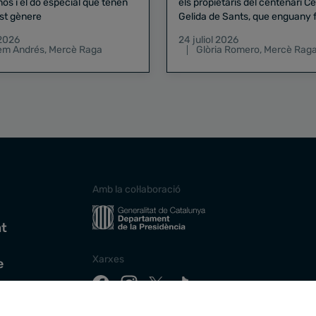
nos i el do especial que tenen
els propietaris del centenari Celler
st gènere
Gelida de Sants, que enguany f
pregó de la Mercè
 2026
24 juliol 2026
lem Andrés
,
Mercè Raga
Glòria Romero
,
Mercè Rag
Amb la col·laboració
at
Xarxes
e