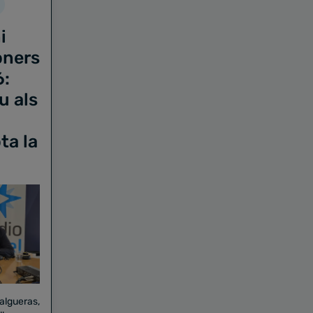
i
oners
6:
u als
ta la
Falgueras,