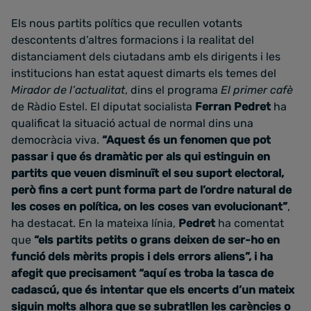
Els nous partits polítics que recullen votants
descontents d’altres formacions i la realitat del
distanciament dels ciutadans amb els dirigents i les
institucions han estat aquest dimarts els temes del
Mirador de l’actualitat
, dins el programa
El primer cafè
de Ràdio Estel. El diputat socialista
Ferran Pedret
ha
qualificat la situació actual de normal dins una
democràcia viva.
“Aquest és un fenomen que pot
passar i que és dramàtic per als qui estinguin en
partits que veuen disminuït el seu suport electoral,
però fins a cert punt forma part de l’ordre natural de
les coses en política, on les coses van evolucionant”
,
ha destacat. En la mateixa línia,
Pedret
ha comentat
que
“els partits petits o grans deixen de ser-ho en
funció dels mèrits propis i dels errors aliens”, i ha
afegit que precisament “aquí es troba la tasca de
cadascú, que és intentar que els encerts d’un mateix
siguin molts alhora que se subratllen les carències o