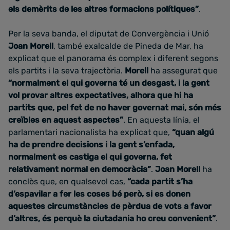
els demèrits de les altres formacions polítiques”
.
Per la seva banda, el diputat de Convergència i Unió
Joan Morell
, també exalcalde de Pineda de Mar, ha
explicat que el panorama és complex i diferent segons
els partits i la seva trajectòria.
Morell
ha assegurat que
“normalment el qui governa té un desgast, i la gent
vol provar altres expectatives, alhora que hi ha
partits que, pel fet de no haver governat mai, són més
creïbles en aquest aspectes”
. En aquesta línia, el
parlamentari nacionalista ha explicat que,
“quan algú
ha de prendre decisions i la gent s’enfada,
normalment es castiga el qui governa, fet
relativament normal en democràcia”
.
Joan Morell
ha
conclòs que, en qualsevol cas,
“cada partit s’ha
d’espavilar a fer les coses bé però, si es donen
aquestes circumstàncies de pèrdua de vots a favor
d’altres, és perquè la ciutadania ho creu convenient”
.