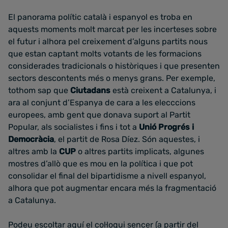
El panorama polític català i espanyol es troba en
aquests moments molt marcat per les incerteses sobre
el futur i alhora pel creixement d’alguns partits nous
que estan captant molts votants de les formacions
considerades tradicionals o històriques i que presenten
sectors descontents més o menys grans. Per exemple,
tothom sap que
Ciutadans
està creixent a Catalunya, i
ara al conjunt d’Espanya de cara a les elecccions
europees, amb gent que donava suport al Partit
Popular, als socialistes i fins i tot a
Unió Progrés i
Democràcia
, el partit de Rosa Díez. Són aquestes, i
altres amb la
CUP
o altres partits implicats, algunes
mostres d’allò que es mou en la política i que pot
consolidar el final del bipartidisme a nivell espanyol,
alhora que pot augmentar encara més la fragmentació
a Catalunya.
Podeu escoltar
aquí
el col·loqui sencer (a partir del