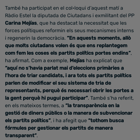
També ha participat en el col•loqui d’aquest matí a
Ràdio Estel la diputada de Ciutadans i exmilitant del PP
Carina Mejías
, que ha destacat la necessitat que les
forces polítiques reformin els seus mecanismes interns
i regenerin la democràcia.
“En aquests moments, allò
que molts ciutadans volen és que ens replantegem
com fem les coses els partits polítics portes endins”
,
ha afirmat. Com a exemple,
Mejías
ha explicat que
“aquí no s’havia parlat mai d’eleccions primàries a
l’hora de triar candidats, i ara tots els partits polítics
parlen de modificar el seu sistema de tria de
representants, perquè és necessari obrir les portes a
la gent perquè hi pugui participar”
. També s’ha referit,
en els mateixos termes, a
“la transparència en la
gestió de diners públics o la manera de subvencionar
els partits polítics”
, i ha afegit que
“tothom busca
fórmules per gestionar els partits de manera
transparent”
.