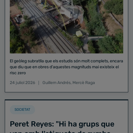
El geòleg subratlla que els estudis són molt complets, encara
que diu que en obres d'aquestes magnituds mai existeix el
risc zero
24 juliol 2026
Guillem Andrés
,
Mercè Raga
SOCIETAT
Peret Reyes: "Hi ha grups que