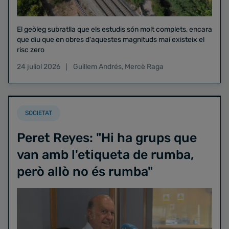
El geòleg subratlla que els estudis són molt complets, encara
que diu que en obres d'aquestes magnituds mai existeix el
risc zero
24 juliol 2026
Guillem Andrés
,
Mercè Raga
SOCIETAT
Peret Reyes: "Hi ha grups que
van amb l'etiqueta de rumba,
però allò no és rumba"