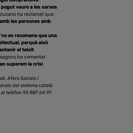
 pogut veure a les xarxes
ampuzano ha reclamat que,
, amb les persones amb
“
no es recomana que una
l·lectual, perquè això
ntenir el teixit
, segons ha comentat
an superem la crisi
l, Afers Socials i
onals del sistema català
 al telèfon 93 887 64 97.