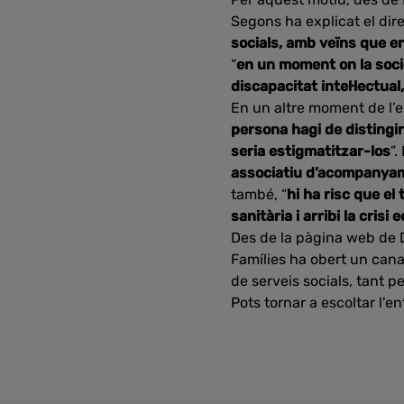
Segons ha explicat el direc
socials, amb veïns que er
“
en un moment on la soci
discapacitat intel·lectua
En un altre moment de l’
persona hagi de distingir
seria estigmatitzar-los
”.
associatiu d’acompanyame
també, “
hi ha risc que el
sanitària i arribi la cris
Des de la pàgina web de D
Famílies ha obert un cana
de serveis socials, tant p
Pots tornar a escoltar l'e