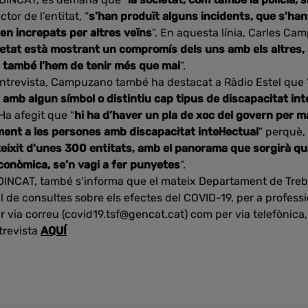
tor de l’entitat, “
s’han produït alguns incidents, que s'han
en increpats per altres veïns
”. En aquesta línia, Carles C
etat està mostrant un compromís dels uns amb els altres
l, també l’hem de tenir més que mai
”.
entrevista, Campuzano també ha destacat a Ràdio Estel que 
 amb algun símbol o distintiu cap tipus de discapacitat inte
 Ha afegit que “
hi ha d’haver un pla de xoc del govern per ma
nt a les persones amb discapacitat intel·lectual
” perquè
 teixit d'unes 300 entitats, amb el panorama que sorgirà qu
i econòmica, se’n vagi a fer punyetes
”.
INCAT, també s’informa que el mateix Departament de Trebal
l de consultes sobre els efectes del COVID-19, per a professi
er via correu (covid19.tsf@gencat.cat) com per via telefònica,
ntrevista
AQUÍ