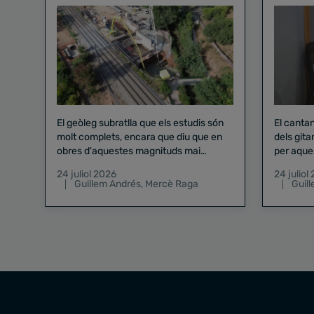
El geòleg subratlla que els estudis són
El canta
molt complets, encara que diu que en
dels gita
obres d'aquestes magnituds mai
per aque
existeix el risc zero
24 juliol 2026
24 juliol
Guillem Andrés
,
Mercè Raga
Guil