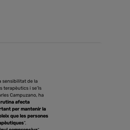
a sensibilitat de la
 terapèutics i se’ls
 Carles Campuzano, ha
 rutina afecta
rtant per mantenir la
ableix que les persones
rapèutiques
”.
 sigui comprensiva
”.