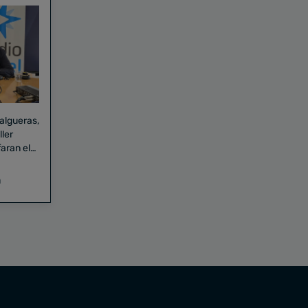
Falgueras,
aran el
a