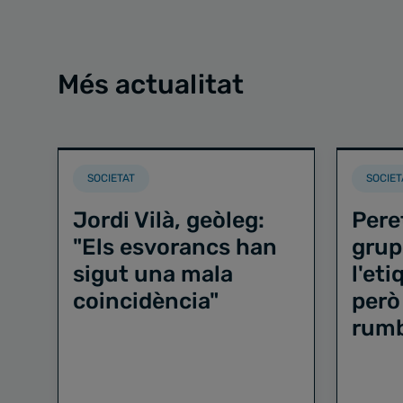
Més actualitat
SOCIETAT
SOCIET
Jordi Vilà, geòleg:
Pere
"Els esvorancs han
grup
sigut una mala
l'et
coincidència"
però
rum