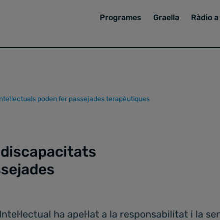
Programes
Graella
Ràdio a 
ntel·lectuals poden fer passejades terapèutiques
 discapacitats
ssejades
el·lectual ha apel·lat a la responsabilitat i la sen