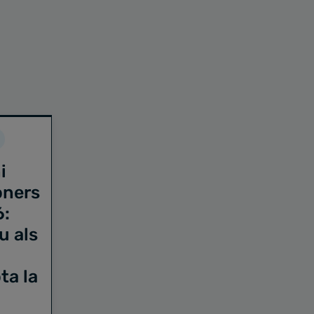
i
oners
6:
u als
ta la