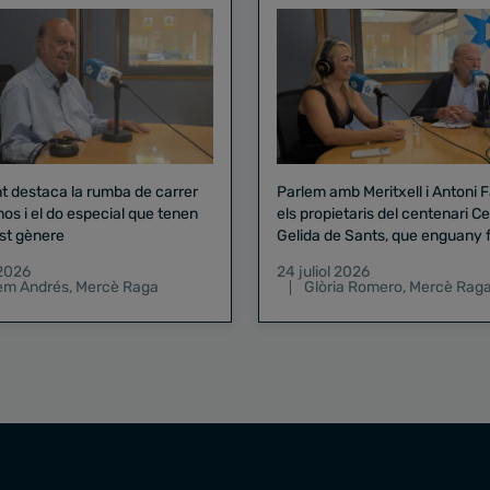
nt destaca la rumba de carrer
Parlem amb Meritxell i Antoni 
nos i el do especial que tenen
els propietaris del centenari Celler
st gènere
Gelida de Sants, que enguany f
pregó de la Mercè
 2026
24 juliol 2026
lem Andrés
,
Mercè Raga
Glòria Romero
,
Mercè Rag