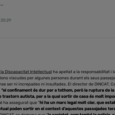
s…
 20:29
a Discapacitat Intel·lectual
ha apel·lat a la responsabilitat i l
cions viscudes per algunes persones durant els seus passejos
sense ser ni increpades ni insultades. El director de DINCAT,
e
“el confinament és dur per a tothom, però la ruptura de la
trastorn autista, per a la qual sortir de casa és molt impo
é ha assegurat que “
hi ha un marc legal molt clar, que est
ectual poden sortir en el context d’aquestes passejades te
 DINCAT, es demana que “
la societat, com també la policia,