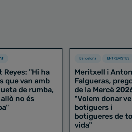
AT
Barcelona
ENTREVISTES
t Reyes: "Hi ha
Meritxell i Anton
s que van amb
Falgueras, preg
iqueta de rumba,
de la Mercè 202
 allò no és
"Volem donar ve
ba"
botiguers i
botigueres de to
vida"